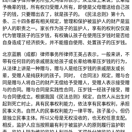
四川谦亨律师事务所张天鸿律师表示，从法律上来说，长辈赠
予晚辈的钱，所有权归受赠人所有，即使是父母赠送给自己孩
子的钱，只要赠出去了，就是孩子的。《民法总则》第十九
条、三十四条都有相关规定，管理和保护被监护人的财产是监
护人的职责之一。家长作为孩子的监护人，享有的权利仅仅是
代为管理孩子的压岁钱，有权确认孩子在使用压岁钱时是否给
自身造成了经济损失，并不能擅自使用、处置孩子的压岁钱。
北京蓝鹏（成都）律师事务所律师王英占表示，一般来讲，不
带有任何目的的亲戚朋友给孩子或长辈给晚辈压岁钱的行为，
从法律上讲是一种赠与，赠与人是给压岁钱的亲戚朋友或长
辈，受赠人是纯获利的孩子。同时，《合同法》规定，赠与合
同是赠与人将自己的财产无偿给予受赠人，受赠人表示接受赠
与的合同。赠与合同是实践性合同，压岁钱一经孩子接受，赠
与合同便成立。根据我国《民法总则》规定，自然人从出生时
起到死亡时止，具有民事权利能力，依法享有民事权利，承担
民事义务。自然人的民事权利能力一律平等。孩子虽小，但仍
是独立民事主体。所以父母是无权没收的，也无权任意支配。
相反，监护人应当按照最有利于被监护人的原则履行监护职