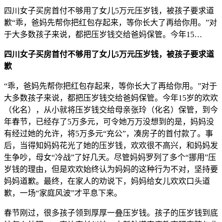
四川女子买房首付不够用了女儿5万元压岁钱，被孩子要求道
歉“乖，爸妈先帮你把红包存起来，等你长大了再给你用。”对
于大多数孩子来说，都把压岁钱交给爸妈保管。今年15…
四川女子买房首付不够用了女儿5万元压岁钱，被孩子要求道
歉
“乖，爸妈先帮你把红包存起来，等你长大了再给你用。”对于
大多数孩子来说，都把压岁钱交给爸妈保管。今年15岁的欢欢
（化名），从小就将压岁钱交给母亲张玲（化名）保管，到今
年春节，已经存了5万多元，可令她万万没想到的是，妈妈没
有经过她的允许，将5万多元“充公”，凑房子的首付款了。事
后，当得知妈妈花光了她的压岁钱，欢欢很不高兴，和妈妈发
生争吵，母女“冷战”了好几天。尽管妈妈罗列了多个“挪用”压
岁钱的理由，但是欢欢始终认为妈妈的这种行为不对，坚持要
妈妈道歉。最终，在家人的劝说下，妈妈给女儿欢欢口头道
歉，一场“家庭风波”才平息下来。
春节刚过，很多孩子领到厚厚一叠压岁钱。孩子的压岁钱到底