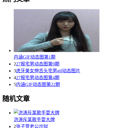
内涵GIF动态图第1期
2
27报宅男动态图第9期
3
虎牙美女伸舌头宅男gif动态图片
4
27报宅男动态图第4期
5
内涵GIF动态图第22期
随机文章
洪涛斥某歌手耍大牌
2
张子萱老公出狱