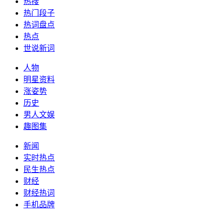
热搜
热门段子
热词盘点
热点
世说新词
人物
明星资料
涨姿势
历史
男人文娱
趣图集
新闻
实时热点
民生热点
财经
财经热词
手机品牌