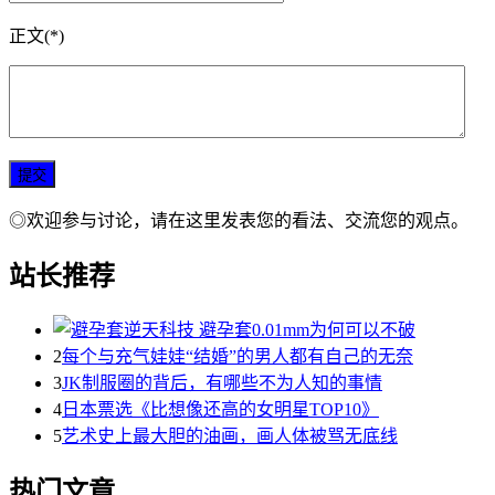
正文(*)
◎欢迎参与讨论，请在这里发表您的看法、交流您的观点。
站长推荐
2
每个与充气娃娃“结婚”的男人都有自己的无奈
3
JK制服圈的背后，有哪些不为人知的事情
4
日本票选《比想像还高的女明星TOP10》
5
艺术史上最大胆的油画，画人体被骂无底线
热门文章