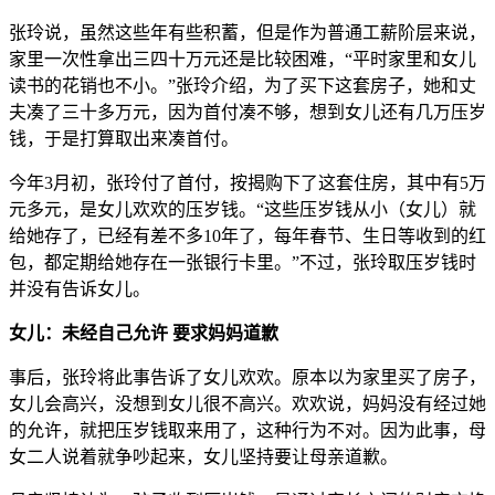
张玲说，虽然这些年有些积蓄，但是作为普通工薪阶层来说，
家里一次性拿出三四十万元还是比较困难，“平时家里和女儿
读书的花销也不小。”张玲介绍，为了买下这套房子，她和丈
夫凑了三十多万元，因为首付凑不够，想到女儿还有几万压岁
钱，于是打算取出来凑首付。
今年3月初，张玲付了首付，按揭购下了这套住房，其中有5万
元多元，是女儿欢欢的压岁钱。“这些压岁钱从小（女儿）就
给她存了，已经有差不多10年了，每年春节、生日等收到的红
包，都定期给她存在一张银行卡里。”不过，张玲取压岁钱时
并没有告诉女儿。
女儿：未经自己允许 要求妈妈道歉
事后，张玲将此事告诉了女儿欢欢。原本以为家里买了房子，
女儿会高兴，没想到女儿很不高兴。欢欢说，妈妈没有经过她
的允许，就把压岁钱取来用了，这种行为不对。因为此事，母
女二人说着就争吵起来，女儿坚持要让母亲道歉。