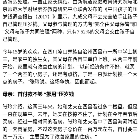
该怎么处理，一直让家长纠结。由新航道家庭教育研究院与北
京师范大学财经素养教育研究中心联合发布的《中国孩子的压
岁钱调查报告（2017）》显示，九成父母不会完全放手让孩子
自己管理压岁钱。父母参与管理的方式有“完全由父母保管”和
“父母与孩子共同管理”两种，只有7.52%的父母会交由孩子自
己管理。
今年15岁的欢欢，在四川凉山彝族自治州西昌市一所中学上初
三，是家中的独生女，其父母在西昌某单位上班。从两三年前
开始，家里就有改善住房的计划。“以前经济条件不好，就买
了一个两室的小房子，还是有点挤，于是一直就计划换一个大
点的房子。”张玲说。这场争执，因此而起。
母亲：首付款不够 “挪用”压岁钱
张玲介绍，这两三年来，她和丈夫在西昌看过多个楼盘，但是
一直在观望中。去年，她实在按捺不住了，计划在今年春节后
买房。经过一段时间的看房，张玲和丈夫看中了西昌海河附近
的一套商品房，不过这套房子总价在一百万元左右，首付要三
四十万元，“主要是为了改善家里的住房。”