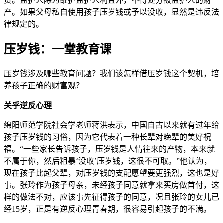
责。监护人除为维护监护人利益外，不得处分被监护人的财
产。如果父母私自使用孩子压岁钱或予以没收，显然是违反法
律规定的。
压岁钱：一堂教育课
压岁钱涉及哪些教育问题？我们该怎样借压岁钱这个契机，培
养孩子正确的财富观？
关乎逆反心理
绵阳师范学院社会学老师蒋洪表示，中国自古以来就有过年给
孩子压岁钱的习俗，因为它代表着一种长辈对晚辈的美好祝
福。“一些家长告诉孩子，压岁钱是人情往来的产物，本来就
不属于你，然后粗暴‘没收’压岁钱，这很不可取。”他认为，
现在孩子比起父辈，对压岁钱的支配愿望要更强烈，这也是好
事。张玲作为孩子母亲，未经孩子同意就拿来买房做首付，这
样的做法不对，应该事先征得孩子的同意，况且张玲的女儿已
经15岁，正是有逆反心理青春期，很容易引起孩子的不满。