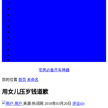
热点
人物
历史
游戏
科技
段子
美图
美女
娱乐
漫画
COS
宅男必备开车神器
您的位置
首页
未命名
用女儿压岁钱道歉
用户
来源:热词网
2018年03月20日
评论(0)