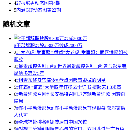
4
27报宅男动态图第4期
5
内涵GIF动态图第22期
随机文章
#干部辞职炒股# 300万炒成2000万
2
#“大老虎”受审照# 盘点“大老虎”受审照：面容憔悴如被
卸妆
3
#最贵超模告别T台# 世界最贵超模告别T台 曾与影星莱
昂纳多恋爱5年
4
#柯震东终身禁演令# 盘点因吸毒毁掉的明星
5
#证霸# “证霸”大学四年狂揽65个证书 摞起来1.3米高
6
#新蒙迪欧召回# 长安福特召回17万辆新蒙迪欧 因转向
隐患
7
#邓小平动漫形象# 邓小平动漫形象首现银幕 获邓家后
人认可
8
#全球福祉排名# 挪威居首中国76位
9
#对视三分钟# 眼睛是心灵的窗口，双眼胜过千言万语