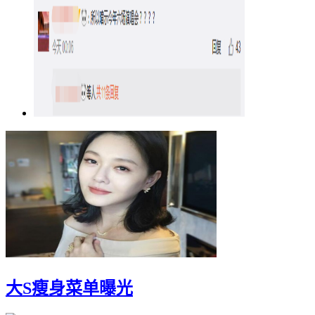
大S瘦身菜单曝光