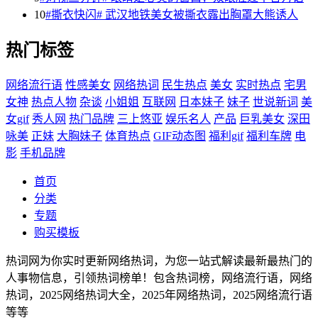
10
#撕衣快闪# 武汉地铁美女被撕衣露出胸罩大熊诱人
热门标签
网络流行语
性感美女
网络热词
民生热点
美女
实时热点
宅男
女神
热点人物
杂谈
小姐姐
互联网
日本妹子
妹子
世说新词
美
女gif
秀人网
热门品牌
三上悠亚
娱乐名人
产品
巨乳美女
深田
咏美
正妹
大胸妹子
体育热点
GIF动态图
福利gif
福利车牌
电
影
手机品牌
首页
分类
专题
购买模板
热词网为你实时更新网络热词，为您一站式解读最新最热门的
人事物信息，引领热词榜单！包含热词榜，网络流行语，网络
热词，2025网络热词大全，2025年网络热词，2025网络流行语
等等