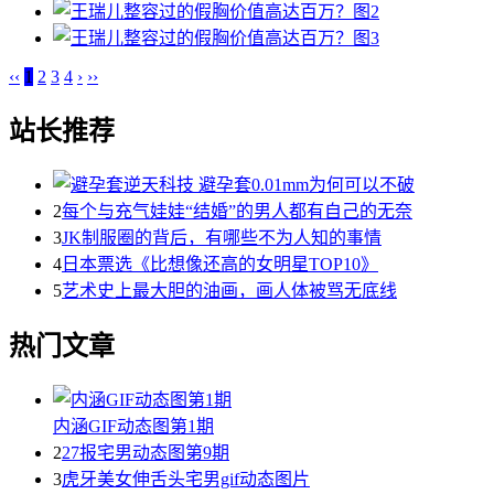
‹‹
1
2
3
4
›
››
站长推荐
2
每个与充气娃娃“结婚”的男人都有自己的无奈
3
JK制服圈的背后，有哪些不为人知的事情
4
日本票选《比想像还高的女明星TOP10》
5
艺术史上最大胆的油画，画人体被骂无底线
热门文章
内涵GIF动态图第1期
2
27报宅男动态图第9期
3
虎牙美女伸舌头宅男gif动态图片