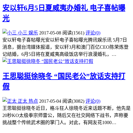
安以轩6月5日夏威夷办婚礼 电子喜帖曝
光
小三
娱乐
2017-05-08
阅读
(1561)
评论(0)
安以轩电子喜帖曝光安以轩电子喜帖曝光腾讯娱乐讯 5月7日
消息，据台湾媒体报道，安以轩3月和澳门百亿CEO陈荣炼登
记结婚，6月5日将在夏威夷高级饭店举行浪漫婚礼，…
王思聪挺徐晓冬 “国民老公”放话支持打
假
正太
热点
2017-05-04
阅读
(3082)
评论(0)
王思聪挺徐晓冬近日，格斗狂人徐晓冬近来话题不断，他先是
20秒KO太极拳宗师雷公，随后又在社交网络下战书，声称要
挑战整个传统武术圈的掌门人。对此，有网友花1000…