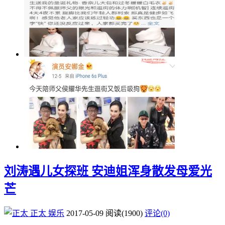
刘涛遇儿女探班 安迪姐浑身散发母爱光
芒
正太
娱乐
2017-05-09
阅读
(1900)
评论(0)