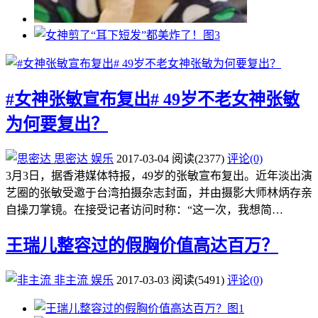
#女神张敏宣布复出# 49岁不老女神张敏
为何要复出？
思密达
娱乐
2017-03-04
阅读
(2377)
评论(0)
3月3日，据香港媒体特报，49岁的张敏宣布复出。近年淡出演
艺圈的张敏受邀于台湾拍摄杂志封面，并由摄影大师林炳存亲
自操刀掌镜。在接受记者访问时称：“这一次，我想简…
王瑞儿整容过的假胸价值高达百万？
非主流
娱乐
2017-03-03
阅读
(5491)
评论(0)