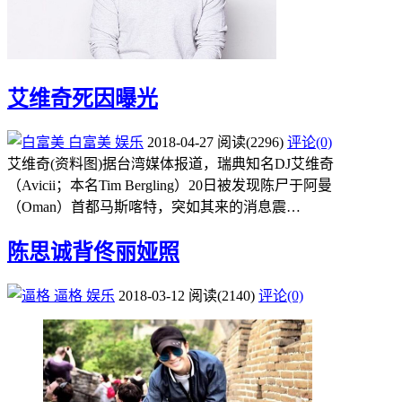
艾维奇死因曝光
白富美
娱乐
2018-04-27
阅读
(2296)
评论(0)
艾维奇(资料图)据台湾媒体报道，瑞典知名DJ艾维奇
（Avicii；本名Tim Bergling）20日被发现陈尸于阿曼
（Oman）首都马斯喀特，突如其来的消息震…
陈思诚背佟丽娅照
逼格
娱乐
2018-03-12
阅读
(2140)
评论(0)