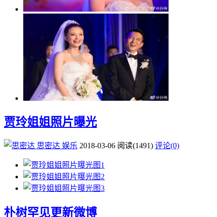
贾玲姐姐照片曝光
思密达
娱乐
2018-03-06
阅读
(1491)
评论(0)
朴树罕见更新微博