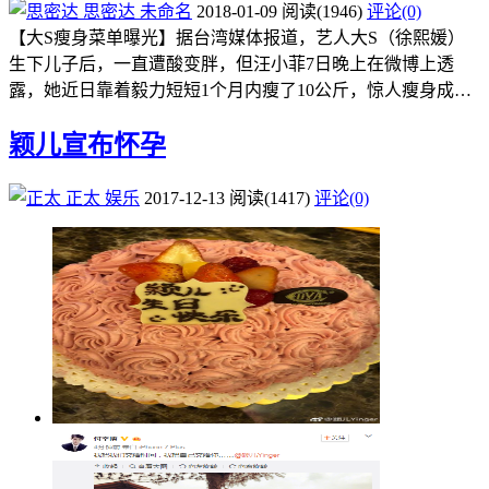
思密达
未命名
2018-01-09
阅读
(1946)
评论(0)
【大S瘦身菜单曝光】据台湾媒体报道，艺人大S（徐熙媛）
生下儿子后，一直遭酸变胖，但汪小菲7日晚上在微博上透
露，她近日靠着毅力短短1个月内瘦了10公斤，惊人瘦身成…
颖儿宣布怀孕
正太
娱乐
2017-12-13
阅读
(1417)
评论(0)