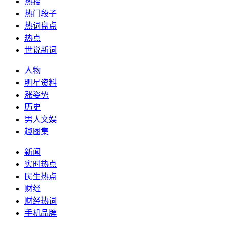
热搜
热门段子
热词盘点
热点
世说新词
人物
明星资料
涨姿势
历史
男人文娱
趣图集
新闻
实时热点
民生热点
财经
财经热词
手机品牌