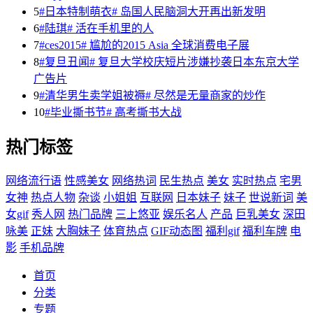
5
#日本特制萌衣# 岛国人民脑洞大开再出新发明
6
#陆琪# 活在手机里的人
7
#ces2015# 尴尬的2015 Asia 全球消费电子展
8
#复旦丑闻# 复旦大学校庆短片涉嫌抄袭日本东京大学
广告片
9
#清华男生卖学姐被褥# 尽然是无量商家的炒作
10
#毕业撕书节# 高考撕书大战
热门标签
网络流行语
性感美女
网络热词
民生热点
美女
实时热点
宅男
女神
热点人物
杂谈
小姐姐
互联网
日本妹子
妹子
世说新词
美
女gif
秀人网
热门品牌
三上悠亚
娱乐名人
产品
巨乳美女
深田
咏美
正妹
大胸妹子
体育热点
GIF动态图
福利gif
福利车牌
电
影
手机品牌
首页
分类
专题