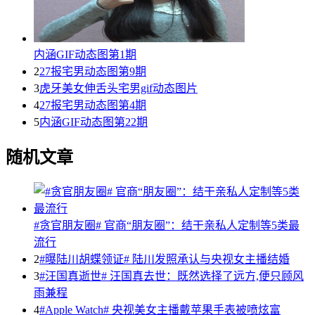
内涵GIF动态图第1期
2
27报宅男动态图第9期
3
虎牙美女伸舌头宅男gif动态图片
4
27报宅男动态图第4期
5
内涵GIF动态图第22期
随机文章
#贪官朋友圈# 官商“朋友圈”：结干亲私人定制等5类最
流行
2
#曝陆川胡蝶领证# 陆川发照承认与央视女主播结婚
3
#汪国真逝世# 汪国真去世：既然选择了远方,便只顾风
雨兼程
4
#Apple Watch# 央视美女主播戴苹果手表被喷炫富