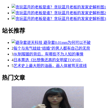
站长推荐
2
每个与充气娃娃“结婚”的男人都有自己的无奈
3
JK制服圈的背后，有哪些不为人知的事情
4
日本票选《比想像还高的女明星TOP10》
5
艺术史上最大胆的油画，画人体被骂无底线
热门文章