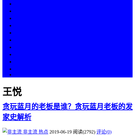
热点
人物
历史
游戏
科技
段子
美图
美女
娱乐
漫画
COS
王悦
贪玩蓝月的老板是谁？贪玩蓝月老板的发
家史解析
非主流
热点
2019-06-19
阅读
(2792)
评论(0)