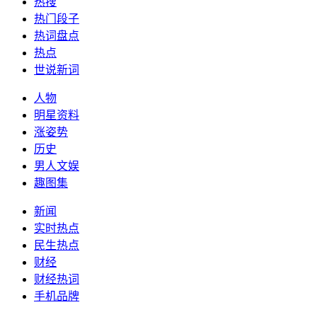
热搜
热门段子
热词盘点
热点
世说新词
人物
明星资料
涨姿势
历史
男人文娱
趣图集
新闻
实时热点
民生热点
财经
财经热词
手机品牌