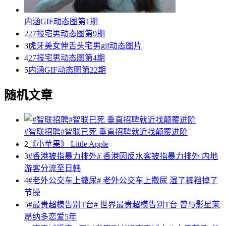
内涵GIF动态图第1期
2
27报宅男动态图第9期
3
虎牙美女伸舌头宅男gif动态图片
4
27报宅男动态图第4期
5
内涵GIF动态图第22期
随机文章
#智联招聘#智联已死 垂直招聘就近找颠覆进阶
2
《小苹果》 Little Apple
3
#香港被指暴力排外# 香港因反水客被指暴力排外 内地
游客分流至日韩
4
#老外公交车上撒尿# 老外公交车上撒尿 湿了裤裆掉了
节操
5
#最贵超模告别T台# 世界最贵超模告别T台 曾与影星莱
昂纳多恋爱5年