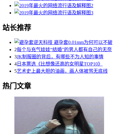
站长推荐
2
每个与充气娃娃“结婚”的男人都有自己的无奈
3
JK制服圈的背后，有哪些不为人知的事情
4
日本票选《比想像还高的女明星TOP10》
5
艺术史上最大胆的油画，画人体被骂无底线
热门文章