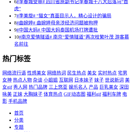
6
#李春城受审# 四川省原副书记李春城十八大后落马“首
虎”
7
#李美旋# “猫女”真面目示人，精心设计的骗局
8
#曲婉婷# 曲婉婷母亲涉经济问题被拘押
9
#中国大妈# 中国大妈泰国机场打牌遭批
10
#南京爱情隧道# 南京“爱情隧道”再次枝繁叶茂 游客慕
名前往
热门标签
网络流行语
性感美女
网络热词
民生热点
美女
实时热点
宅男
女神
热点人物
杂谈
小姐姐
互联网
日本妹子
妹子
世说新词
美
女gif
秀人网
热门品牌
三上悠亚
娱乐名人
产品
巨乳美女
深田
咏美
正妹
大胸妹子
体育热点
GIF动态图
福利gif
福利车牌
电
影
手机品牌
首页
分类
专题