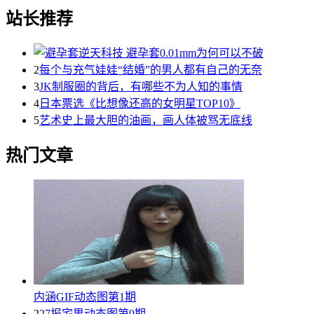
站长推荐
2
每个与充气娃娃“结婚”的男人都有自己的无奈
3
JK制服圈的背后，有哪些不为人知的事情
4
日本票选《比想像还高的女明星TOP10》
5
艺术史上最大胆的油画，画人体被骂无底线
热门文章
内涵GIF动态图第1期
2
27报宅男动态图第9期