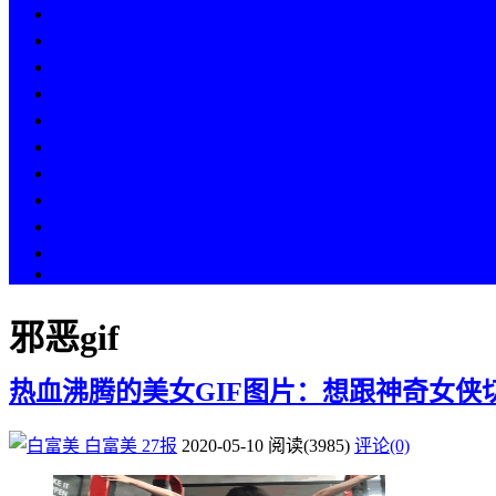
热点
人物
历史
游戏
科技
段子
美图
美女
娱乐
漫画
COS
邪恶gif
热血沸腾的美女GIF图片：想跟神奇女侠
白富美
27报
2020-05-10
阅读
(3985)
评论(0)