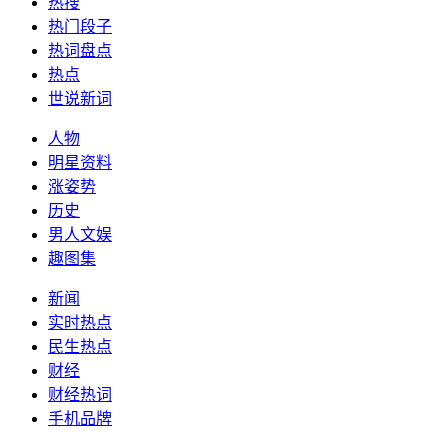
热搜
热门段子
热词盘点
热点
世说新词
人物
明星资料
涨姿势
历史
男人文娱
趣图集
新闻
实时热点
民生热点
财经
财经热词
手机品牌