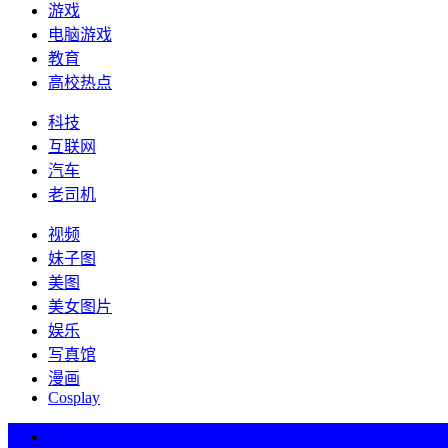
游戏
电脑游戏
教育
高校热点
科技
互联网
汽车
老司机
视频
妹子图
美图
美女图片
娱乐
写真馆
漫画
Cosplay
热词