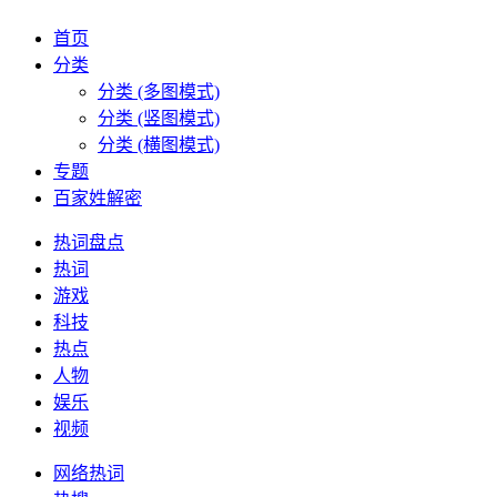
首页
分类
分类 (多图模式)
分类 (竖图模式)
分类 (横图模式)
专题
百家姓解密
热词盘点
热词
游戏
科技
热点
人物
娱乐
视频
网络热词