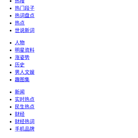
热搜
热门段子
热词盘点
热点
世说新词
人物
明星资料
涨姿势
历史
男人文娱
趣图集
新闻
实时热点
民生热点
财经
财经热词
手机品牌