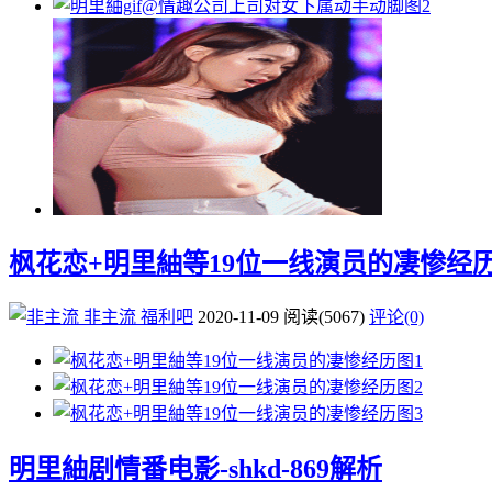
枫花恋+明里紬等19位一线演员的凄惨经
非主流
福利吧
2020-11-09
阅读
(5067)
评论(0)
明里紬剧情番电影-shkd-869解析