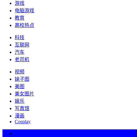
游戏
电脑游戏
教育
高校热点
科技
互联网
汽车
老司机
视频
妹子图
美图
美女图片
娱乐
写真馆
漫画
Cosplay
热词