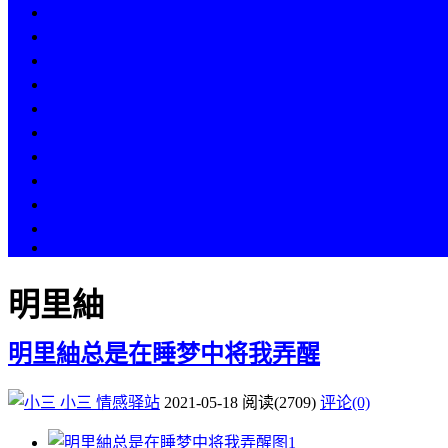
热点
人物
历史
游戏
科技
段子
美图
美女
娱乐
漫画
COS
明里紬
明里紬总是在睡梦中将我弄醒
小三
情感驿站
2021-05-18
阅读
(2709)
评论(0)