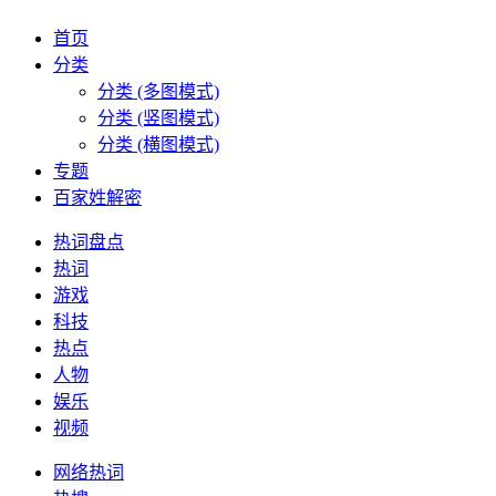
首页
分类
分类 (多图模式)
分类 (竖图模式)
分类 (横图模式)
专题
百家姓解密
热词盘点
热词
游戏
科技
热点
人物
娱乐
视频
网络热词