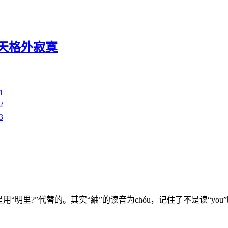
夏天格外寂寞
明里?”代替的。其实“紬”的读音为chóu，记住了不是读“yo