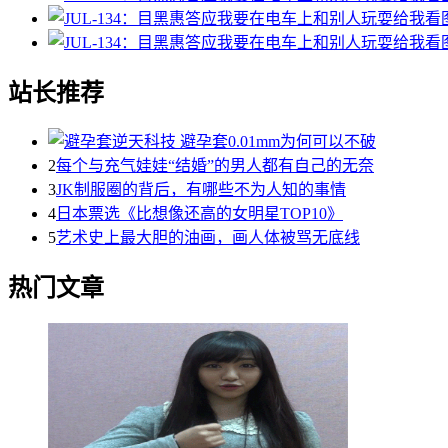
站长推荐
2
每个与充气娃娃“结婚”的男人都有自己的无奈
3
JK制服圈的背后，有哪些不为人知的事情
4
日本票选《比想像还高的女明星TOP10》
5
艺术史上最大胆的油画，画人体被骂无底线
热门文章