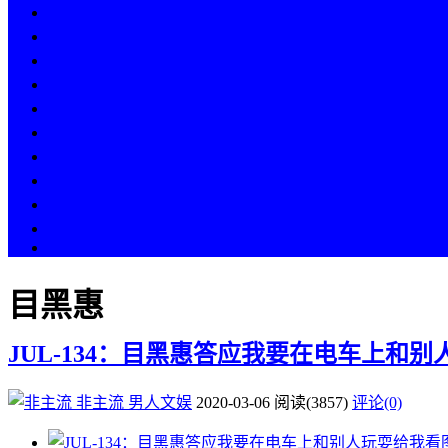
热点
人物
历史
游戏
科技
段子
美图
美女
娱乐
漫画
COS
目黑惠
JUL-134：目黑惠答应我要在电车上和
非主流
男人文娱
2020-03-06
阅读
(3857)
评论(0)