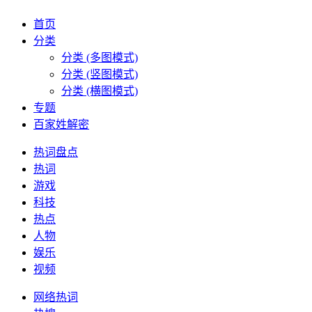
首页
分类
分类 (多图模式)
分类 (竖图模式)
分类 (横图模式)
专题
百家姓解密
热词盘点
热词
游戏
科技
热点
人物
娱乐
视频
网络热词