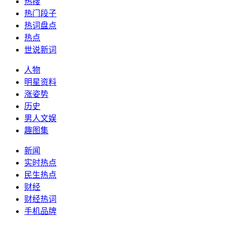
热搜
热门段子
热词盘点
热点
世说新词
人物
明星资料
涨姿势
历史
男人文娱
趣图集
新闻
实时热点
民生热点
财经
财经热词
手机品牌