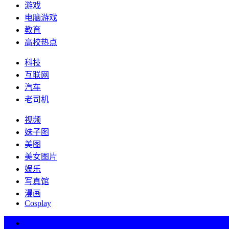
游戏
电脑游戏
教育
高校热点
科技
互联网
汽车
老司机
视频
妹子图
美图
美女图片
娱乐
写真馆
漫画
Cosplay
热词