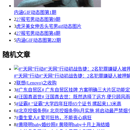
内涵GIF动态图第1期
2
27报宅男动态图第9期
3
虎牙美女伸舌头宅男gif动态图片
4
27报宅男动态图第4期
5
内涵GIF动态图第22期
随机文章
#“天网”行动#"天网"行动初战告捷：2名犯罪嫌疑人被押
2
联想(Lenovo)之收购
3
#广东自贸区# 广东自贸区挂牌 方案明确三大片区功能
4
#汪国真逝世# 汪国真去世：既然选择了远方,便只顾风
5
#证霸# “证霸”大学四年狂揽65个证书 摞起来1.3米高
6
#北京控烟条例# 北京控烟条例6月实施 将启动最严禁烟
7
#重生爱人# 爱可狂热，不能丧心病狂
8
#黄晓明baby婚纱照# 黄晓明baby十月上海结婚