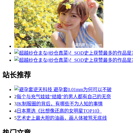
站长推荐
2
每个与充气娃娃“结婚”的男人都有自己的无奈
3
JK制服圈的背后，有哪些不为人知的事情
4
日本票选《比想像还高的女明星TOP10》
5
艺术史上最大胆的油画，画人体被骂无底线
热门文章