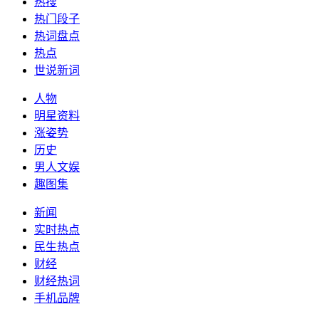
热搜
热门段子
热词盘点
热点
世说新词
人物
明星资料
涨姿势
历史
男人文娱
趣图集
新闻
实时热点
民生热点
财经
财经热词
手机品牌