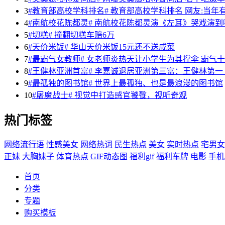
3
#教育部高校学科排名# 教育部高校学科排名 网友:当年
4
#南航校花陈都灵# 南航校花陈都灵演《左耳》哭戏演到
5
#切糕# 撞翻切糕车赔6万
6
#天价米饭# 华山天价米饭15元还不送咸菜
7
#最霸气女教师# 女老师炎热天让小学生为其撑伞 霸气
8
#王健林亚洲首富# 李嘉诚退居亚洲第三富：王健林第一
9
#最孤独的图书馆# 世界上最孤独、也是最浪漫的图书馆
10
#屠魔战士# 视觉中打造感官饕餮，视听奇观
热门标签
网络流行语
性感美女
网络热词
民生热点
美女
实时热点
宅男女
正妹
大胸妹子
体育热点
GIF动态图
福利gif
福利车牌
电影
手机
首页
分类
专题
购买模板