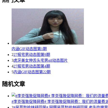
内涵GIF动态图第1期
2
27报宅男动态图第9期
3
虎牙美女伸舌头宅男gif动态图片
4
27报宅男动态图第4期
5
内涵GIF动态图第22期
随机文章
#李克强敦促降网费# 李克强敦促降网费：我们的流量费
2
#吴莫愁哈林疑同居# 网曝吴莫愁哈林疑同居 老牛吃嫩草