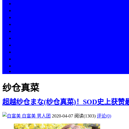
热点
人物
历史
游戏
科技
段子
美图
美女
娱乐
漫画
COS
纱仓真菜
超越纱仓まな(纱仓真菜)！SOD史上获赞
白富美
男人团
2020-04-07
阅读
(1303)
评论(0)