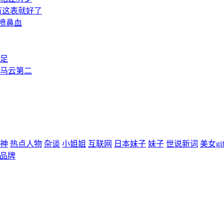
有这表就好了
喷鼻血
十足
 马云第二
神
热点人物
杂谈
小姐姐
互联网
日本妹子
妹子
世说新词
美女gi
品牌