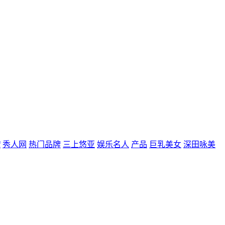
f
秀人网
热门品牌
三上悠亚
娱乐名人
产品
巨乳美女
深田咏美