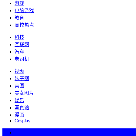
游戏
电脑游戏
教育
高校热点
科技
互联网
汽车
老司机
视频
妹子图
美图
美女图片
娱乐
写真馆
漫画
Cosplay
热词