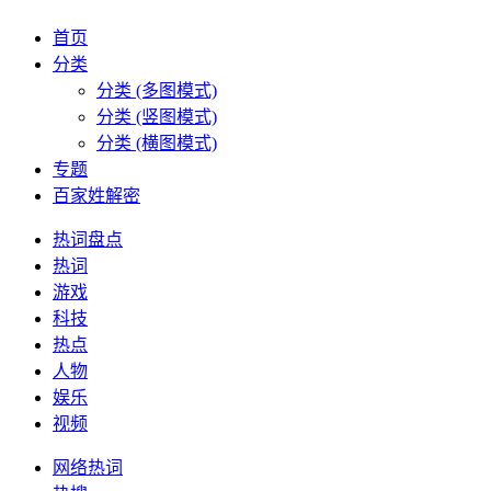
首页
分类
分类 (多图模式)
分类 (竖图模式)
分类 (横图模式)
专题
百家姓解密
热词盘点
热词
游戏
科技
热点
人物
娱乐
视频
网络热词