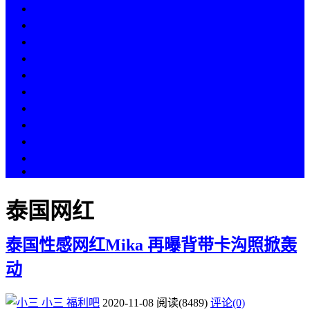
热点
人物
历史
游戏
科技
段子
美图
美女
娱乐
漫画
COS
泰国网红
泰国性感网红Mika 再曝背带卡沟照掀轰
动
小三
福利吧
2020-11-08
阅读
(8489)
评论(0)