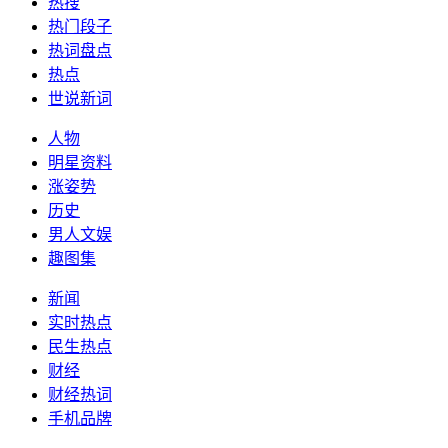
热搜
热门段子
热词盘点
热点
世说新词
人物
明星资料
涨姿势
历史
男人文娱
趣图集
新闻
实时热点
民生热点
财经
财经热词
手机品牌