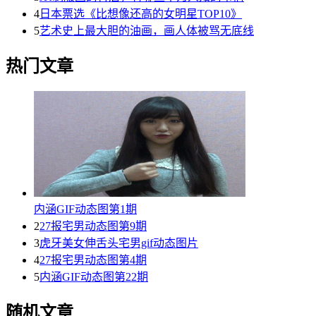
4
日本票选《比想像还高的女明星TOP10》
5
艺术史上最大胆的油画，画人体被骂无底线
热门文章
内涵GIF动态图第1期
2
27报宅男动态图第9期
3
虎牙美女伸舌头宅男gif动态图片
4
27报宅男动态图第4期
5
内涵GIF动态图第22期
随机文章