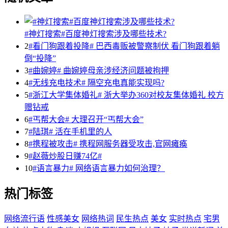
#神灯搜索#百度神灯搜索涉及哪些技术?
2
#看门狗跟着投降# 巴西毒贩被警察制伏 看门狗跟着躺
倒“投降”
3
#曲婉婷# 曲婉婷母亲涉经济问题被拘押
4
#无线充电技术# 隔空充电真能实现吗?
5
#浙江大学集体婚礼# 浙大举办360对校友集体婚礼 校方
赠钻戒
6
#丐帮大会# 大理召开“丐帮大会”
7
#陆琪# 活在手机里的人
8
#携程被攻击# 携程网服务器受攻击,官网瘫痪
9
#赵薇炒股日赚74亿#
10
#语言暴力# 网络语言暴力如何治理？
热门标签
网络流行语
性感美女
网络热词
民生热点
美女
实时热点
宅男