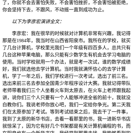
了，你就不会去害怕失败，不会害怕挫折，不会害怕被拒绝，
你会坚持下去，不跟风，不动摇一直到成功为止。
以下为李彦宏演讲全文：
李彦宏：我在很早的时候就对计算机非常有兴趣，我记得
那是在1984年，我当时在山西省阳泉市。我所在的学校，就买
了几台计算机，学校里光我们一个年级有四百多人，总共只有
几台这种苹果电脑，那么只能有少数学生有机会去学习电脑的
使用。当时学校就用一个办法，就是考一次试，谁的数学成绩
好，我们就选他去学计算机。当时我就满怀信心的去学计算
机，学了一年之后，我们学校进行一次考试，选出了前三名。
选出来前三名去参加全国青少年程序设计大赛。我就记得带队
老师带着我们三个人坐着火车到太原去，在火车上老师跟我起
讲，说你们三个人只要有一个人能够冲进全省的前十，我就没
白教你们。我说老师你放心吧，我们一定给你争光。第二天我
们在太原参加了考试。等到考试结束之后，我去干了一件事，
我到了太原的新华书店，去看一看那里的书，我一进新华书店
就惊呆了，因为它有好几个书架都是有关计算机编程的书，而