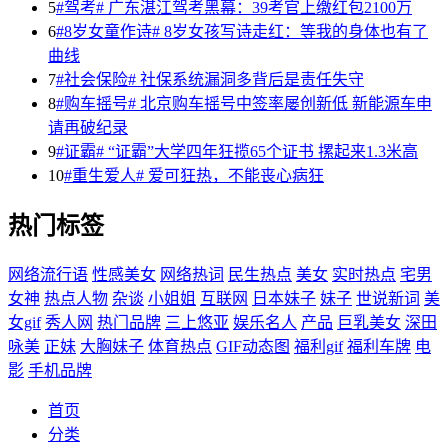
5
#驾考# 广东湛江驾考黑幕：39考官上缴红包2100万
6
#8岁女童作诗# 8岁女孩写诗走红：等我的身体也有了
曲线
7
#社会保险# 社保系统漏洞多背后是责任失守
8
#购车摇号# 北京购车摇号中签率屡创新低 新能源车申
请再破纪录
9
#证霸# “证霸”大学四年狂揽65个证书 摞起来1.3米高
10
#重生爱人# 爱可狂热，不能丧心病狂
热门标签
网络流行语
性感美女
网络热词
民生热点
美女
实时热点
宅男
女神
热点人物
杂谈
小姐姐
互联网
日本妹子
妹子
世说新词
美
女gif
秀人网
热门品牌
三上悠亚
娱乐名人
产品
巨乳美女
深田
咏美
正妹
大胸妹子
体育热点
GIF动态图
福利gif
福利车牌
电
影
手机品牌
首页
分类