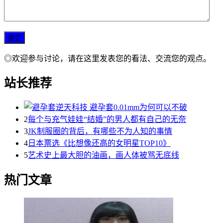
◎欢迎参与讨论，请在这里发表您的看法、交流您的观点。
站长推荐
2
每个与充气娃娃“结婚”的男人都有自己的无奈
3
JK制服圈的背后，有哪些不为人知的事情
4
日本票选《比想像还高的女明星TOP10》
5
艺术史上最大胆的油画，画人体被骂无底线
热门文章