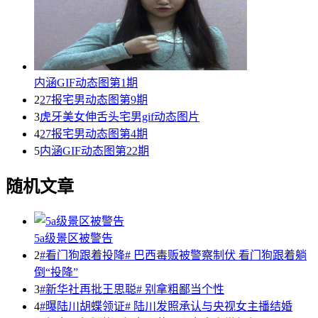
内涵GIF动态图第1期
2
27报宅男动态图第9期
3
虎牙美女伸舌头宅男gif动态图片
4
27报宅男动态图第4期
5
内涵GIF动态图第22期
随机文章
5a级景区被警告
2
#看门狗跟着投降# 巴西毒贩被警察制伏 看门狗跟着躺
倒“投降”
3
#新华社再批王思聪# 别拿粗鄙当个性
4
#曝陆川胡蝶领证# 陆川发照承认与央视女主播结婚