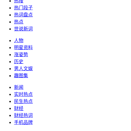
热搜
热门段子
热词盘点
热点
世说新词
人物
明星资料
涨姿势
历史
男人文娱
趣图集
新闻
实时热点
民生热点
财经
财经热词
手机品牌