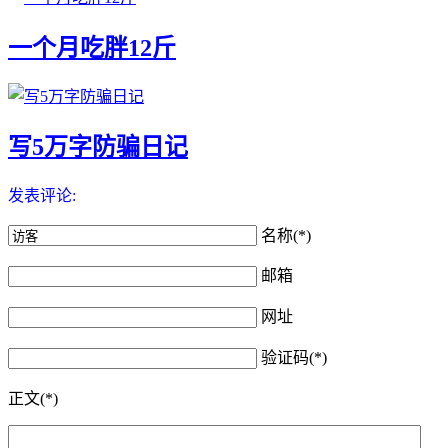
一个月吃胖12斤
写5万字防骗日记
发表评论:
名称(*)
邮箱
网址
验证码(*)
正文(*)