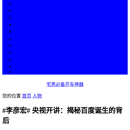
热点
人物
历史
游戏
科技
段子
美图
美女
娱乐
漫画
COS
宅男必备开车神器
您的位置
首页
人物
#李彦宏# 央视开讲：揭秘百度诞生的背
后