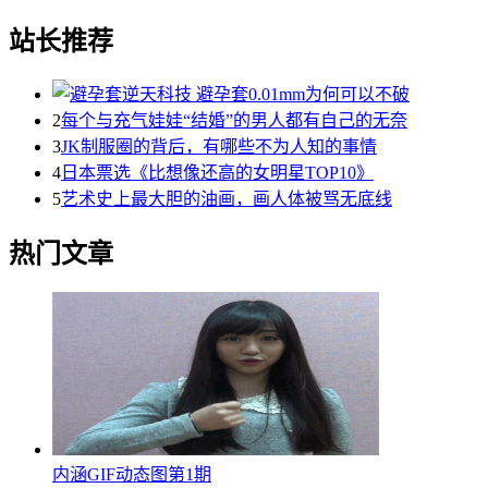
站长推荐
2
每个与充气娃娃“结婚”的男人都有自己的无奈
3
JK制服圈的背后，有哪些不为人知的事情
4
日本票选《比想像还高的女明星TOP10》
5
艺术史上最大胆的油画，画人体被骂无底线
热门文章
内涵GIF动态图第1期