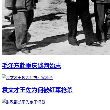
毛泽东赴重庆谈判始末
袁文才王佐为何被红军枪杀