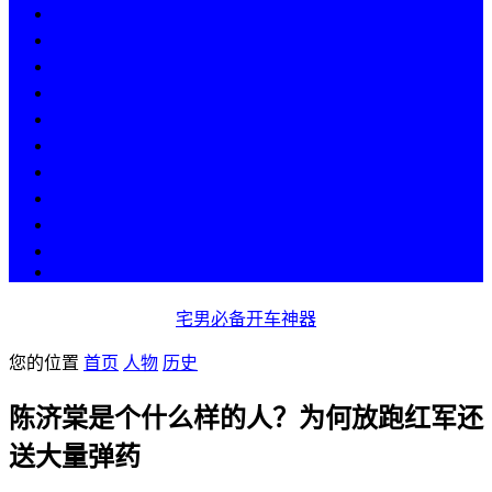
热点
人物
历史
游戏
科技
段子
美图
美女
娱乐
漫画
COS
宅男必备开车神器
您的位置
首页
人物
历史
陈济棠是个什么样的人？为何放跑红军还
送大量弹药