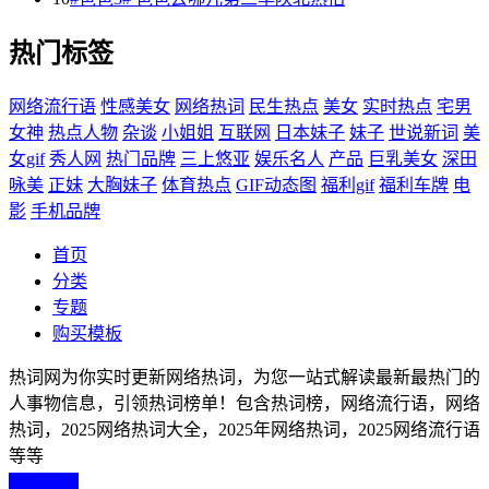
热门标签
网络流行语
性感美女
网络热词
民生热点
美女
实时热点
宅男
女神
热点人物
杂谈
小姐姐
互联网
日本妹子
妹子
世说新词
美
女gif
秀人网
热门品牌
三上悠亚
娱乐名人
产品
巨乳美女
深田
咏美
正妹
大胸妹子
体育热点
GIF动态图
福利gif
福利车牌
电
影
手机品牌
首页
分类
专题
购买模板
热词网为你实时更新网络热词，为您一站式解读最新最热门的
人事物信息，引领热词榜单！包含热词榜，网络流行语，网络
热词，2025网络热词大全，2025年网络热词，2025网络流行语
等等
返回顶部