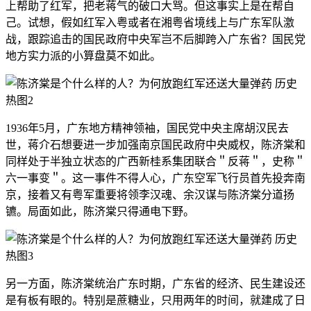
上帮助了红军，把老蒋气的破口大骂。但这事实上是在帮自
己。试想，假如红军入粤或者在湘粤省境线上与广东军队激
战，跟踪追击的国民政府中央军岂不后脚跨入广东省？国民党
地方实力派的小算盘莫不如此。
1936年5月，广东地方精神领袖，国民党中央主席胡汉民去
世，蒋介石想要进一步加强南京国民政府中央威权，陈济棠和
同样处于半独立状态的广西新桂系集团联合＂反蒋＂，史称＂
六一事变＂。这一事件不得人心，广东空军飞行员首先投奔南
京，接着又有粤军重要将领李汉魂、余汉谋与陈济棠分道扬
镳。局面如此，陈济棠只得通电下野。
另一方面，陈济棠统治广东时期，广东省的经济、民生建设还
是有板有眼的。特别是蔗糖业，只用两年的时间，就建成了日