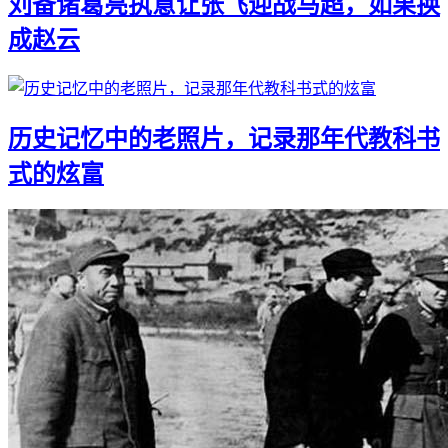
刘备诸葛亮执意让张飞迎战马超，如果换
成赵云
历史记忆中的老照片，记录那年代教科书
式的炫富