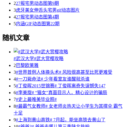
2
27报宅男动态图第9期
3
虎牙美女伸舌头宅男gif动态图片
4
27报宅男动态图第4期
5
内涵GIF动态图第22期
随机文章
#武汉大学#武大赏樱攻略
2
巴黎欧莱雅
3
#世界首例人体换头术# 风险很高甚至比死更难受
4
#一刀毙命法# 少年看室友谁醒就杀谁
5
#丁俊晖2015世锦赛# 丁俊晖离奇失误憾失147
6
#李美旋# “猫女”真面目示人，精心设计的骗局
7
#史上最唯美毕业照#
8
#最霸气女教师# 女老师炎热天让小学生为其撑伞 霸气
十足
9
#上海到黄山高铁# 7月起，能坐高铁去黄山了
10
#爸爸3# 爸爸去哪儿第三季陕北热拍