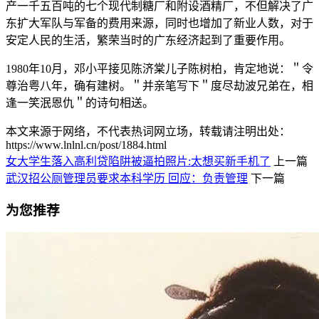
产一千五百吨的七个现代制糖厂和附设酒精厂，不但解决了广
东扩大军队与军备的费用来源，同时也增加了新业人数，对于
安定人民的生活，繁荣当时的广东经济起到了重要作用。
1980年10月，邓小平接见陈济棠儿子陈树柏，肯定地说：＂令
尊治粤八年，确有建树。＂并亲笔写下＂度尽劫波兄弟在，相
逢一笑泯恩仇＂的诗句相送。
本文来源于网络，不代表热词网立场，转载请注明出处：
https://www.lnlnl.cn/post/1884.html
女大学生落入高利贷陷阱被逼拍照片:太想买新手机了
上一篇
武汉招公厕管理员要求本科学历 回应：负责管理
下一篇
为您推荐