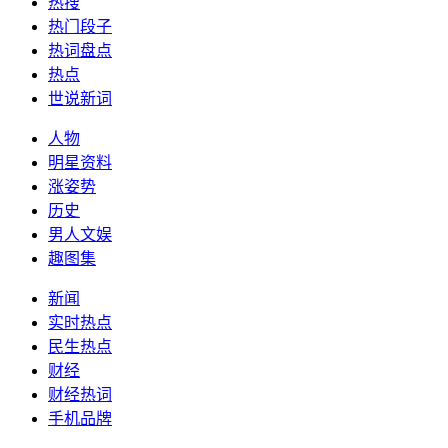
热搜
热门段子
热词盘点
热点
世说新词
人物
明星资料
涨姿势
历史
男人文娱
趣图集
新闻
实时热点
民生热点
财经
财经热词
手机品牌