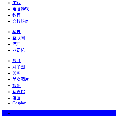
游戏
电脑游戏
教育
高校热点
科技
互联网
汽车
老司机
视频
妹子图
美图
美女图片
娱乐
写真馆
漫画
Cosplay
热词