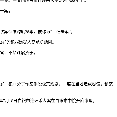
一案。一文回顾白银连环杀人案始末1988年至…
体一案。
该案侦破跨度28年，被称为“世纪悬案”。
52岁的犯罪嫌疑人高承勇落网。
器官，不想连累孩子。
的仅8岁，犯罪分子作案手段极其残忍，一度在当地造成恐慌。该案
017年7月18日白银市连环杀人案在白银市中院开庭审理。