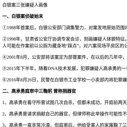
白银案三张嫌疑人画像
一、白银案侦破始末
①1988年首案后，白银公安部门调集警力，对案发地原始范围
②1998年，甘肃省公安厅协调专家会诊，刻画嫌疑人体貌特
人可能在作案前以公厕为藏身地“踩点”，对六案现场平房区的
④2001年8月，公安部将该案定为部督案件，在以后的几年
⑤2015年下半年，随着DNA技术发展，犯罪嫌疑人高承勇的
⑥2016年8月26日，民警在白银市工业学校一小卖部内将犯罪
二、高承勇庭审中三鞠躬 曾称捐器官
1、高承勇在看守所曾试图几次自杀，但都未成功，开庭前两
2、高承勇曾请求捐献自己的器官，但律师称此举操作可能性不
3、高承勇一直非常冷漠，但庭审后，他给受害人的家属鞠了