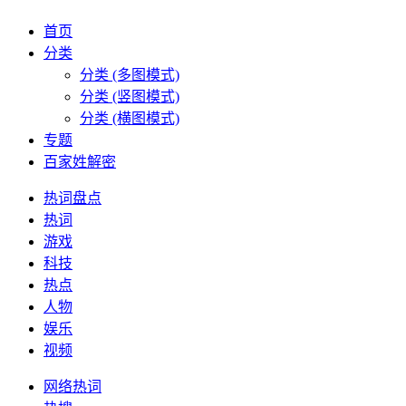
首页
分类
分类 (多图模式)
分类 (竖图模式)
分类 (横图模式)
专题
百家姓解密
热词盘点
热词
游戏
科技
热点
人物
娱乐
视频
网络热词