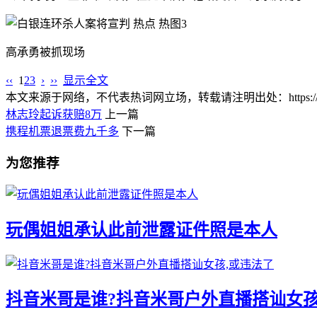
高承勇被抓现场
‹‹
1
2
3
›
››
显示全文
本文来源于网络，不代表热词网立场，转载请注明出处：https://www.lnlnl
林志玲起诉获赔8万
上一篇
携程机票退票费九千多
下一篇
为您推荐
玩偶姐姐承认此前泄露证件照是本人
抖音米哥是谁?抖音米哥户外直播搭讪女孩