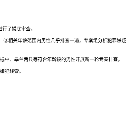
进行了摸底审查。
。 ③相关年龄范围内男性几乎排查一遍，专案组分析犯罪嫌疑
市榆中、皋兰两县等符合年龄段的男性开展新一轮专案排查。
案嫌犯线索。