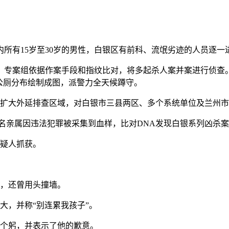
内所有15岁至30岁的男性，白银区有前科、流氓劣迹的人员逐一
征。专案组依据作案手段和指纹比对，将多起杀人案并案进行侦查
公厕分布绘制成图，派警力全天候蹲守。
中，扩大外延排查区域，对白银市三县两区、多个系统单位及兰州
一名亲属因违法犯罪被采集到血样，比对DNA发现白银系列凶杀
嫌疑人抓获。
天，还曾用头撞墙。
大，并称“别连累我孩子”。
三个躬，并表示了他的歉意。