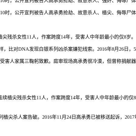
10时，公开宣判被告人高承勇抢劫、故意杀人、强奸、侮辱尸体
日10时，公开宣判被告人高承勇抢劫、故意杀人、樯尖、侮辱尸
续樯尖残杀女性11人，作案跨度14年，受害人中年龄最小的仅8岁。
，比对DNA发现白银系列凶杀案嫌犯线索。2016年8月26日，
承勇向受害人家属三鞠躬致歉。庭审现场高承勇很冷漠，但曾称捐献
头市连续樯尖残杀女性11人，作案跨度14年，受害人中年龄最小
5”系列樯尖杀人案告破。2016年11月24日高承勇已被移送起诉，2