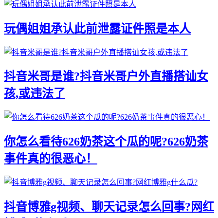
玩偶姐姐承认此前泄露证件照是本人
抖音米哥是谁?抖音米哥户外直播搭讪女
孩,或违法了
你怎么看待626奶茶这个瓜的呢?626奶茶
事件真的很恶心！
抖音博雅g视频、聊天记录怎么回事?网红