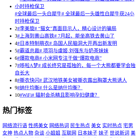
#全球最后一头白犀牛# 全球最后一头雄性白犀牛获24小
时持枪保卫
2
#李美旋# “猫女”真面目示人，精心设计的骗局
3
#上海到黄山高铁# 7月起，能坐高铁去黄山了
4
#日本特制萌衣# 岛国人民脑洞大开再出新发明
5
#霸道总裁# 项羽与虞姬,刘强东与奶茶妹妹
6
#爆款电商# 小米网专注于做“爆款电商”
7
#哆啦A梦# 成长终究是孤独的，每一个大熊都要学会独
自长大
8
#撕衣快闪# 武汉地铁美女被撕衣露出胸罩大熊诱人
9
#纳什均衡# 什么是纳什均衡？
10
#WiFi# 辐射会杀精且影响孕妇健康？
热门标签
网络流行语
性感美女
网络热词
民生热点
美女
实时热点
宅男
女神
热点人物
杂谈
小姐姐
互联网
日本妹子
妹子
世说新词
美