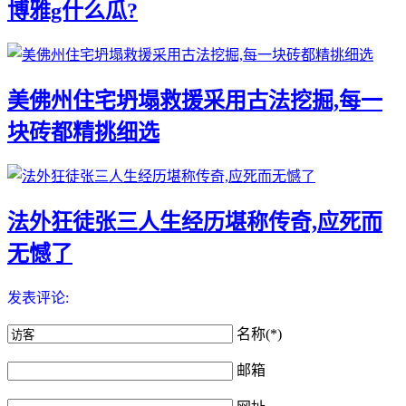
博雅g什么瓜?
美佛州住宅坍塌救援采用古法挖掘,每一
块砖都精挑细选
法外狂徒张三人生经历堪称传奇,应死而
无憾了
发表评论:
名称(*)
邮箱