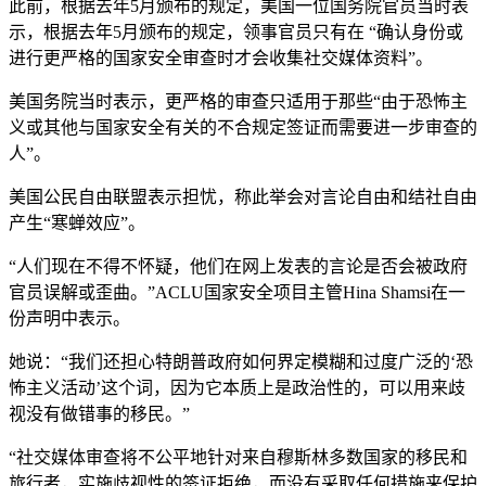
此前，根据去年5月颁布的规定，美国一位国务院官员当时表
示，根据去年5月颁布的规定，领事官员只有在 “确认身份或
进行更严格的国家安全审查时才会收集社交媒体资料”。
美国务院当时表示，更严格的审查只适用于那些“由于恐怖主
义或其他与国家安全有关的不合规定签证而需要进一步审查的
人”。
美国公民自由联盟表示担忧，称此举会对言论自由和结社自由
产生“寒蝉效应”。
“人们现在不得不怀疑，他们在网上发表的言论是否会被政府
官员误解或歪曲。”ACLU国家安全项目主管Hina Shamsi在一
份声明中表示。
她说：“我们还担心特朗普政府如何界定模糊和过度广泛的‘恐
怖主义活动’这个词，因为它本质上是政治性的，可以用来歧
视没有做错事的移民。”
“社交媒体审查将不公平地针对来自穆斯林多数国家的移民和
旅行者，实施歧视性的签证拒绝，而没有采取任何措施来保护