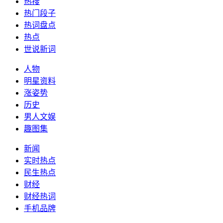
热搜
热门段子
热词盘点
热点
世说新词
人物
明星资料
涨姿势
历史
男人文娱
趣图集
新闻
实时热点
民生热点
财经
财经热词
手机品牌