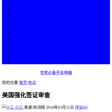
热点
人物
历史
游戏
科技
段子
美图
美女
娱乐
漫画
COS
宅男必备开车神器
您的位置
首页
热点
美国强化签证审查
小三
来源:热词网
2018年03月31日
评论(0)