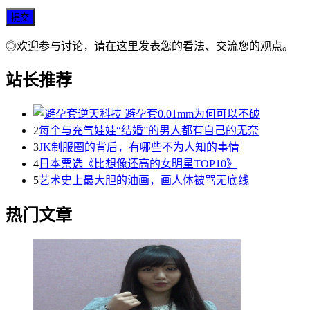
◎欢迎参与讨论，请在这里发表您的看法、交流您的观点。
站长推荐
2
每个与充气娃娃“结婚”的男人都有自己的无奈
3
JK制服圈的背后，有哪些不为人知的事情
4
日本票选《比想像还高的女明星TOP10》
5
艺术史上最大胆的油画，画人体被骂无底线
热门文章