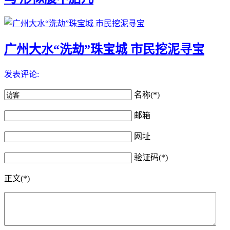
广州大水“洗劫”珠宝城 市民挖泥寻宝
发表评论:
名称(*)
邮箱
网址
验证码(*)
正文(*)