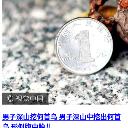
男子深山挖何首乌 男子深山中挖出何首
乌 形似腹中胎儿