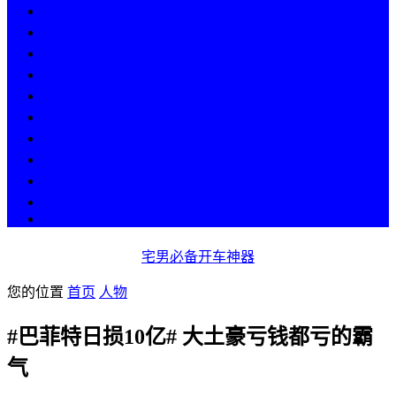
热点
人物
历史
游戏
科技
段子
美图
美女
娱乐
漫画
COS
宅男必备开车神器
您的位置
首页
人物
#巴菲特日损10亿# 大土豪亏钱都亏的霸
气