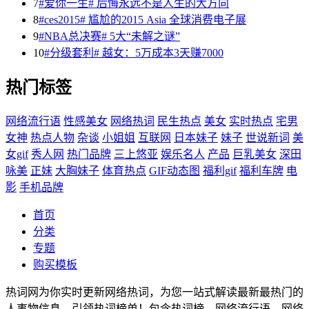
7
#爱你一生# 后悔永远不是人生的大方向
8
#ces2015# 尴尬的2015 Asia 全球消费电子展
9
#NBA总决赛# 5大“未解之谜”
10
#分级套利# 越女：5万成本3天赚7000
热门标签
网络流行语
性感美女
网络热词
民生热点
美女
实时热点
宅男
女神
热点人物
杂谈
小姐姐
互联网
日本妹子
妹子
世说新词
美
女gif
秀人网
热门品牌
三上悠亚
娱乐名人
产品
巨乳美女
深田
咏美
正妹
大胸妹子
体育热点
GIF动态图
福利gif
福利车牌
电
影
手机品牌
首页
分类
专题
购买模板
热词网为你实时更新网络热词，为您一站式解读最新最热门的
人事物信息，引领热词榜单！包含热词榜，网络流行语，网络