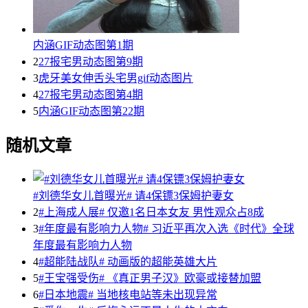
内涵GIF动态图第1期
2
27报宅男动态图第9期
3
虎牙美女伸舌头宅男gif动态图片
4
27报宅男动态图第4期
5
内涵GIF动态图第22期
随机文章
#刘德华女儿首曝光# 请4保镖3保姆护妻女
2
#上海成人展# 仅邀1名日本女友 男性观众占8成
3
#年度最有影响力人物# 习近平再次入选《时代》全球
年度最有影响力人物
4
#超能陆战队# 动画版的超能英雄大片
5
#王宝强受伤# 《真正男子汉》欧豪或接替加盟
6
#日本地震# 当地核电站等未出现异常