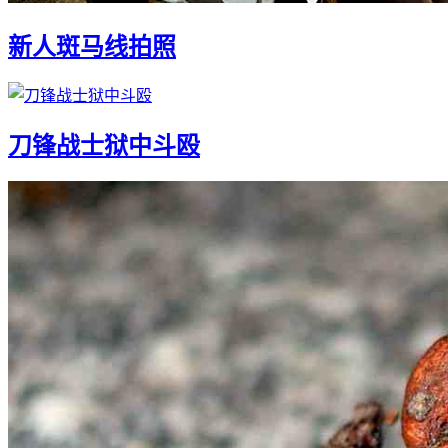
新人斑马线拍照
刀锋战士狱中斗殴