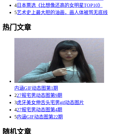
4
日本票选《比想像还高的女明星TOP10》
5
艺术史上最大胆的油画，画人体被骂无底线
热门文章
内涵GIF动态图第1期
2
27报宅男动态图第9期
3
虎牙美女伸舌头宅男gif动态图片
4
27报宅男动态图第4期
5
内涵GIF动态图第22期
随机文章