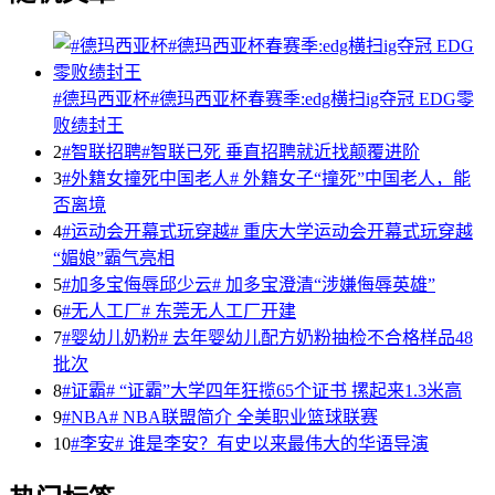
#德玛西亚杯#德玛西亚杯春赛季:edg横扫ig夺冠 EDG零
败绩封王
2
#智联招聘#智联已死 垂直招聘就近找颠覆进阶
3
#外籍女撞死中国老人# 外籍女子“撞死”中国老人，能
否离境
4
#运动会开幕式玩穿越# 重庆大学运动会开幕式玩穿越
“媚娘”霸气亮相
5
#加多宝侮辱邱少云# 加多宝澄清“涉嫌侮辱英雄”
6
#无人工厂# 东莞无人工厂开建
7
#婴幼儿奶粉# 去年婴幼儿配方奶粉抽检不合格样品48
批次
8
#证霸# “证霸”大学四年狂揽65个证书 摞起来1.3米高
9
#NBA# NBA联盟简介 全美职业篮球联赛
10
#李安# 谁是李安？有史以来最伟大的华语导演