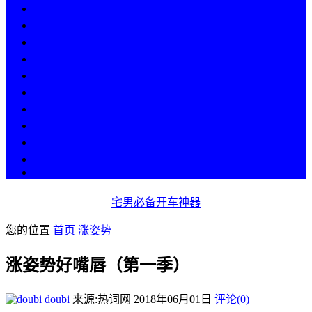
热点
人物
历史
游戏
科技
段子
美图
美女
娱乐
漫画
COS
宅男必备开车神器
您的位置
首页
涨姿势
涨姿势好嘴唇（第一季）
doubi
来源:热词网
2018年06月01日
评论(0)