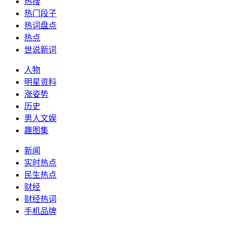
热搜
热门段子
热词盘点
热点
世说新词
人物
明星资料
涨姿势
历史
男人文娱
趣图集
新闻
实时热点
民生热点
财经
财经热词
手机品牌