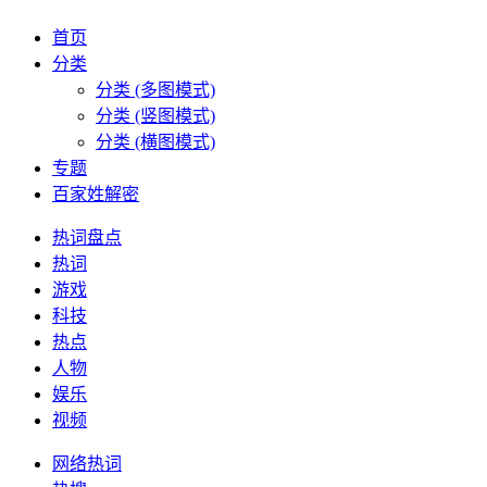
首页
分类
分类 (多图模式)
分类 (竖图模式)
分类 (横图模式)
专题
百家姓解密
热词盘点
热词
游戏
科技
热点
人物
娱乐
视频
网络热词