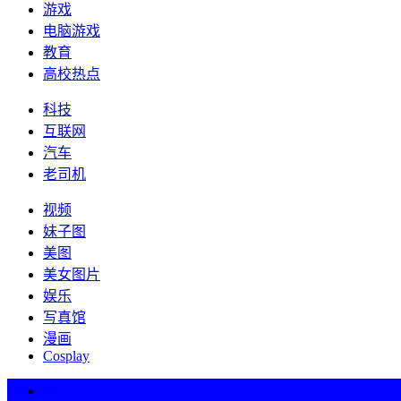
游戏
电脑游戏
教育
高校热点
科技
互联网
汽车
老司机
视频
妹子图
美图
美女图片
娱乐
写真馆
漫画
Cosplay
热词