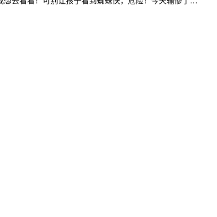
我想去看看！可别让孩子看到蜘蛛侠，危险！今天输惨了…