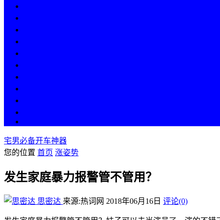
热点
人物
历史
游戏
科技
段子
美图
美女
娱乐
漫画
COS
宅男必备开车神器
您的位置
首页
涨姿势
发生家庭暴力报警管不管用？
思密达
来源:热词网
2018年06月16日
评论(0)