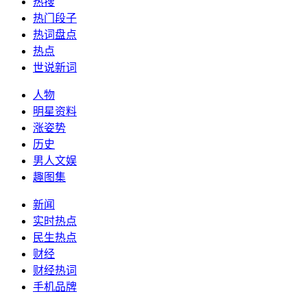
热搜
热门段子
热词盘点
热点
世说新词
人物
明星资料
涨姿势
历史
男人文娱
趣图集
新闻
实时热点
民生热点
财经
财经热词
手机品牌