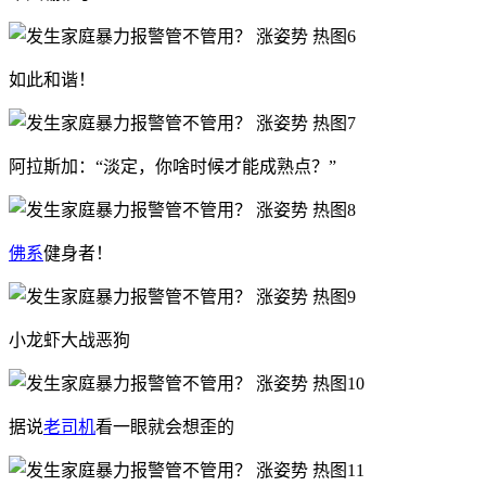
如此和谐！
阿拉斯加：“淡定，你啥时候才能成熟点？”
佛系
健身者！
小龙虾大战恶狗
据说
老司机
看一眼就会想歪的