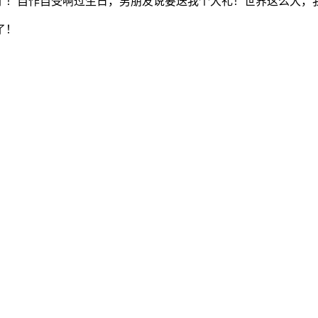
了！自作自受啊过生日，男朋友说要送我个大礼！世界这么大，
了！