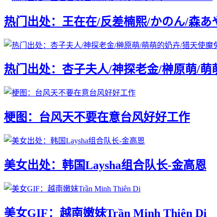
热门出处：王在在/反差楠熙/かのん/森あやみ
热门出处：杏子夫人/神探老金/榊原萌/萌
梗图：台风天不要在意台风好好工作
美女出处：韩国Laysha组合队长-金高恩
美女GIF：越南嫩妹Trần Minh Thiên Di