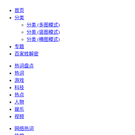
首页
分类
分类 (多图模式)
分类 (竖图模式)
分类 (横图模式)
专题
百家姓解密
热词盘点
热词
游戏
科技
热点
人物
娱乐
视频
网络热词