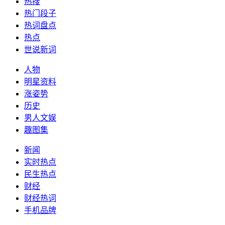
热搜
热门段子
热词盘点
热点
世说新词
人物
明星资料
涨姿势
历史
男人文娱
趣图集
新闻
实时热点
民生热点
财经
财经热词
手机品牌