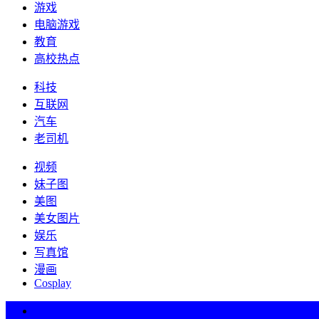
游戏
电脑游戏
教育
高校热点
科技
互联网
汽车
老司机
视频
妹子图
美图
美女图片
娱乐
写真馆
漫画
Cosplay
热词