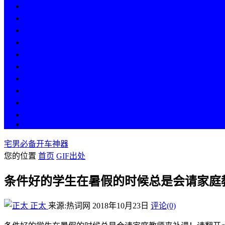
热点
人物
历史
游戏
科技
段子
美图
美女
娱乐
漫画
COS
宅男必备开车神器
您的位置
首页
GIF出处
条件好的学生在暑假的时候总是会请家庭
正太
来源:热词网
2018年10月23日
评论(0)