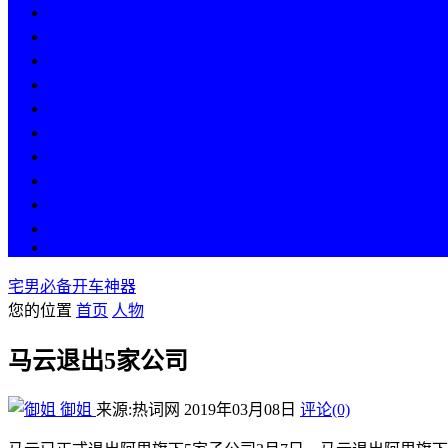
热点
人物
历史
游戏
科技
段子
美图
美女
娱乐
漫画
COS
宅男必备开车神器
您的位置
首页
人物
马云退出5家公司
御姐
来源:热词网
2019年03月08日
评论(0)