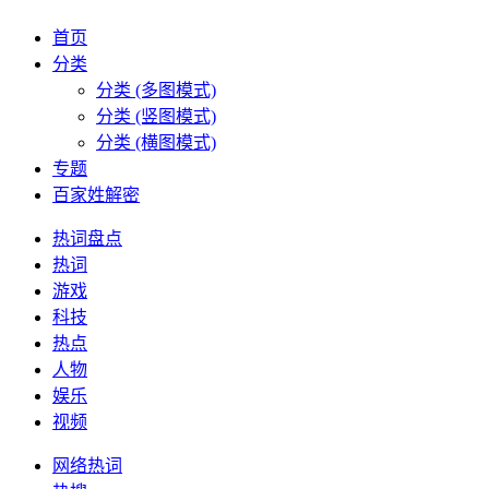
首页
分类
分类 (多图模式)
分类 (竖图模式)
分类 (横图模式)
专题
百家姓解密
热词盘点
热词
游戏
科技
热点
人物
娱乐
视频
网络热词