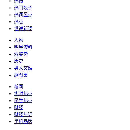
热搜
热门段子
热词盘点
热点
世说新词
人物
明星资料
涨姿势
历史
男人文娱
趣图集
新闻
实时热点
民生热点
财经
财经热词
手机品牌