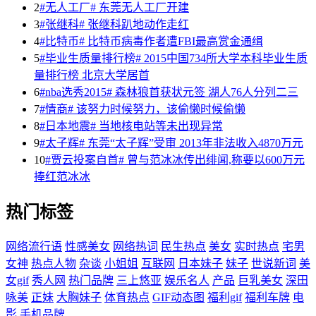
2
#无人工厂# 东莞无人工厂开建
3
#张继科# 张继科趴地动作走红
4
#比特币# 比特币病毒作者遭FBI最高赏金通缉
5
#毕业生质量排行榜# 2015中国734所大学本科毕业生质
量排行榜 北京大学居首
6
#nba选秀2015# 森林狼首获状元签 湖人76人分列二三
7
#情商# 该努力时候努力，该偷懒时候偷懒
8
#日本地震# 当地核电站等未出现异常
9
#太子辉# 东莞“太子辉”受审 2013年非法收入4870万元
10
#贾云投案自首# 曾与范冰冰传出绯闻,称要以600万元
捧红范冰冰
热门标签
网络流行语
性感美女
网络热词
民生热点
美女
实时热点
宅男
女神
热点人物
杂谈
小姐姐
互联网
日本妹子
妹子
世说新词
美
女gif
秀人网
热门品牌
三上悠亚
娱乐名人
产品
巨乳美女
深田
咏美
正妹
大胸妹子
体育热点
GIF动态图
福利gif
福利车牌
电
影
手机品牌