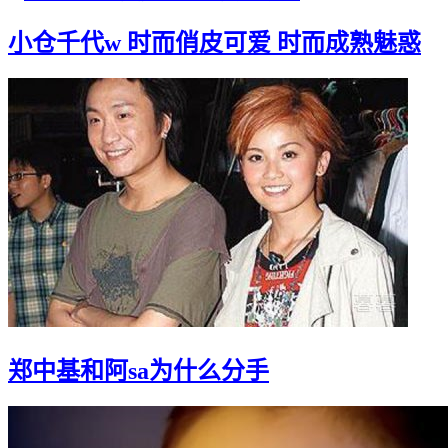
小仓千代w 时而俏皮可爱 时而成熟魅惑
郑中基和阿sa为什么分手