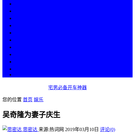
热点
人物
历史
游戏
科技
段子
美图
美女
娱乐
漫画
COS
宅男必备开车神器
您的位置
首页
娱乐
吴奇隆为妻子庆生
思密达
来源:热词网
2019年03月10日
评论(0)