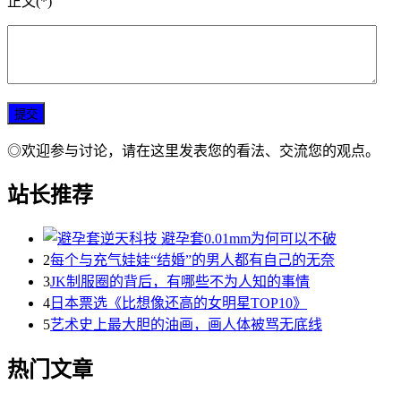
正文(*)
◎欢迎参与讨论，请在这里发表您的看法、交流您的观点。
站长推荐
2
每个与充气娃娃“结婚”的男人都有自己的无奈
3
JK制服圈的背后，有哪些不为人知的事情
4
日本票选《比想像还高的女明星TOP10》
5
艺术史上最大胆的油画，画人体被骂无底线
热门文章