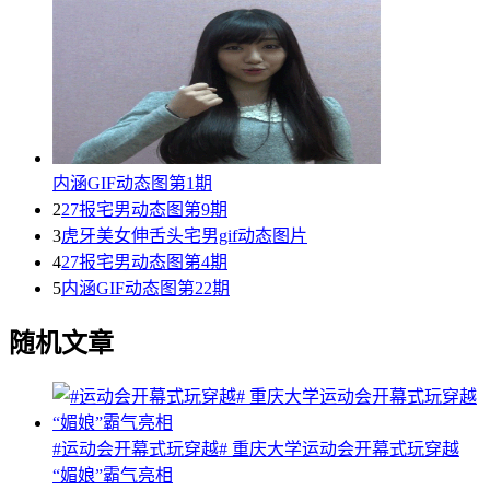
内涵GIF动态图第1期
2
27报宅男动态图第9期
3
虎牙美女伸舌头宅男gif动态图片
4
27报宅男动态图第4期
5
内涵GIF动态图第22期
随机文章
#运动会开幕式玩穿越# 重庆大学运动会开幕式玩穿越
“媚娘”霸气亮相