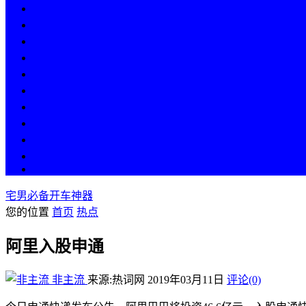
热点
人物
历史
游戏
科技
段子
美图
美女
娱乐
漫画
COS
宅男必备开车神器
您的位置
首页
热点
阿里入股申通
非主流
来源:热词网
2019年03月11日
评论(0)