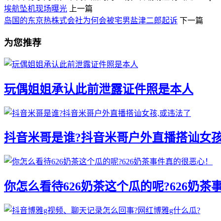
埃航坠机现场曝光
上一篇
岛国的东京热株式会社为何会被宅男盐津二郎起诉
下一篇
为您推荐
玩偶姐姐承认此前泄露证件照是本人
抖音米哥是谁?抖音米哥户外直播搭讪女孩
你怎么看待626奶茶这个瓜的呢?626奶