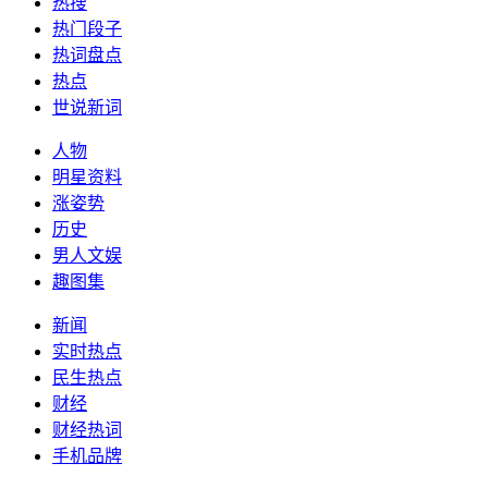
热搜
热门段子
热词盘点
热点
世说新词
人物
明星资料
涨姿势
历史
男人文娱
趣图集
新闻
实时热点
民生热点
财经
财经热词
手机品牌