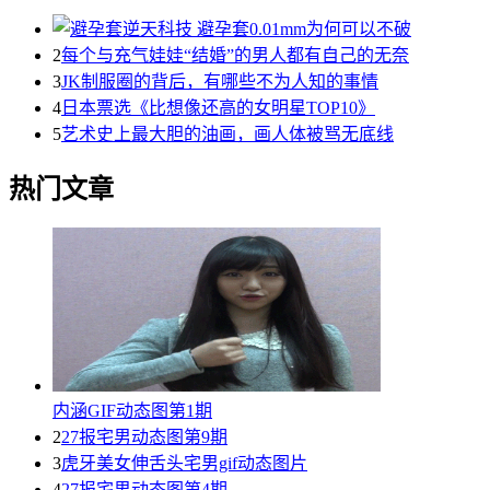
2
每个与充气娃娃“结婚”的男人都有自己的无奈
3
JK制服圈的背后，有哪些不为人知的事情
4
日本票选《比想像还高的女明星TOP10》
5
艺术史上最大胆的油画，画人体被骂无底线
热门文章
内涵GIF动态图第1期
2
27报宅男动态图第9期
3
虎牙美女伸舌头宅男gif动态图片
4
27报宅男动态图第4期