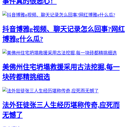
事件真的很恶心！
抖音博雅g视频、聊天记录怎么回事?网红
博雅g什么瓜?
美佛州住宅坍塌救援采用古法挖掘,每一
块砖都精挑细选
法外狂徒张三人生经历堪称传奇,应死而
无憾了