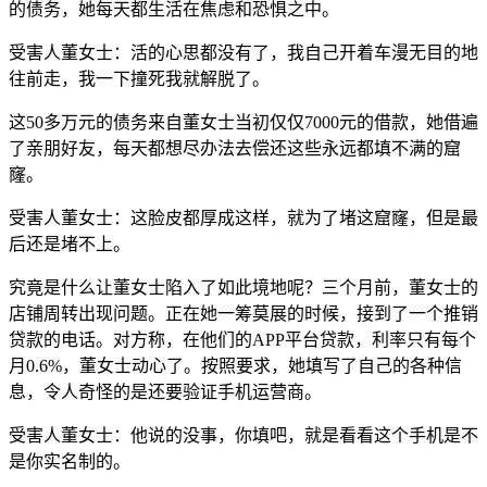
的债务，她每天都生活在焦虑和恐惧之中。
受害人董女士：活的心思都没有了，我自己开着车漫无目的地
往前走，我一下撞死我就解脱了。
这50多万元的债务来自董女士当初仅仅7000元的借款，她借遍
了亲朋好友，每天都想尽办法去偿还这些永远都填不满的窟
窿。
受害人董女士：这脸皮都厚成这样，就为了堵这窟窿，但是最
后还是堵不上。
究竟是什么让董女士陷入了如此境地呢？三个月前，董女士的
店铺周转出现问题。正在她一筹莫展的时候，接到了一个推销
贷款的电话。对方称，在他们的APP平台贷款，利率只有每个
月0.6%，董女士动心了。按照要求，她填写了自己的各种信
息，令人奇怪的是还要验证手机运营商。
受害人董女士：他说的没事，你填吧，就是看看这个手机是不
是你实名制的。