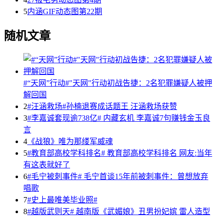
5
内涵GIF动态图第22期
随机文章
#“天网”行动#"天网"行动初战告捷：2名犯罪嫌疑人被押
解回国
2
#汪涵救场#孙楠退赛成话题王 汪涵救场获赞
3
#李嘉诚套现逾738亿# 内藏玄机 李嘉诚7句赚钱金玉良
言
4
《战狼》唯为那缕军威魂
5
#教育部高校学科排名# 教育部高校学科排名 网友:当年
有这表就好了
6
#毛宁被刺事件# 毛宁首谈15年前被刺事件：曾想放弃
唱歌
7
#史上最唯美毕业照#
8
#越版武则天# 越南版《武媚娘》丑男扮妃嫔 雷人造型