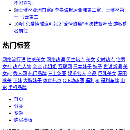
不忍直视
9
#王健林亚洲首富# 李嘉诚退居亚洲第三富：王健林第
一 马云第二
10
#南京爱情隧道# 南京“爱情隧道”再次枝繁叶茂 游客慕
名前往
热门标签
网络流行语
性感美女
网络热词
民生热点
美女
实时热点
宅男
女神
热点人物
杂谈
小姐姐
互联网
日本妹子
妹子
世说新词
美
女gif
秀人网
热门品牌
三上悠亚
娱乐名人
产品
巨乳美女
深田
咏美
正妹
大胸妹子
体育热点
GIF动态图
福利gif
福利车牌
电
影
手机品牌
首页
分类
专题
购买模板