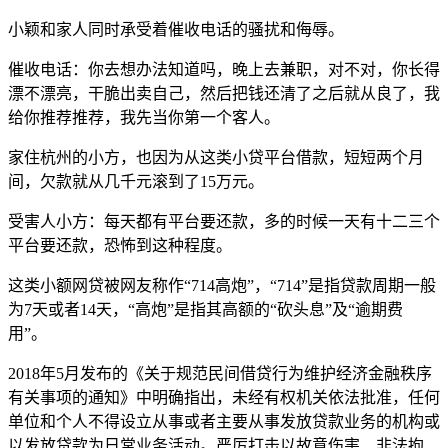
小颖和家人同时承受着催收电话的骚扰和侮辱。
催收电话：你去想办法知道吗，晚上去兼职，对不对，你长得
漂不漂亮，干脆出卖自己，然后把钱还清了之后就从良了，我
给你推荐推荐，我先当你第一个客人。
家住杭州的小方，也因为从这类小贷平台借款，短短两个月
间，欠款就从几千元滚到了15万元。
受害人小方：每天都有平台要还款，多的时候一天有十二三个
平台要还款，恐怖到这种程度。
这类小额网贷被网友称作“714高炮”，“714”是指贷款周期一般
为7天或者14天，“高炮”是指其高额的“砍头息”及“逾期费
用”。
2018年5月发布的《关于规范民间借贷行为维护经济金融秩序
有关事项的通知》中明确指出，未经有权机关依法批准，任何
单位和个人不得设立从事或者主要从事发放贷款业务的机构或
以发放贷款为日常业务活动。严厉打击以故意伤害、非法拘