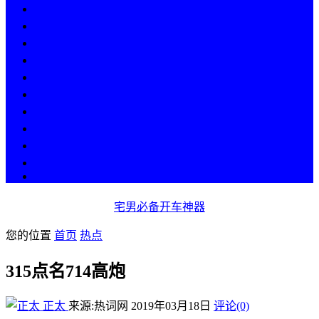
热点
人物
历史
游戏
科技
段子
美图
美女
娱乐
漫画
COS
宅男必备开车神器
您的位置
首页
热点
315点名714高炮
正太
来源:热词网
2019年03月18日
评论(0)