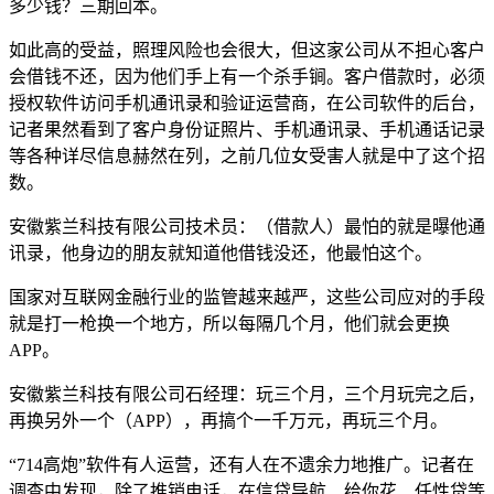
多少钱？三期回本。
如此高的受益，照理风险也会很大，但这家公司从不担心客户
会借钱不还，因为他们手上有一个杀手锏。客户借款时，必须
授权软件访问手机通讯录和验证运营商，在公司软件的后台，
记者果然看到了客户身份证照片、手机通讯录、手机通话记录
等各种详尽信息赫然在列，之前几位女受害人就是中了这个招
数。
安徽紫兰科技有限公司技术员：（借款人）最怕的就是曝他通
讯录，他身边的朋友就知道他借钱没还，他最怕这个。
国家对互联网金融行业的监管越来越严，这些公司应对的手段
就是打一枪换一个地方，所以每隔几个月，他们就会更换
APP。
安徽紫兰科技有限公司石经理：玩三个月，三个月玩完之后，
再换另外一个（APP），再搞个一千万元，再玩三个月。
“714高炮”软件有人运营，还有人在不遗余力地推广。记者在
调查中发现，除了推销电话，在信贷导航、给你花、任性贷等