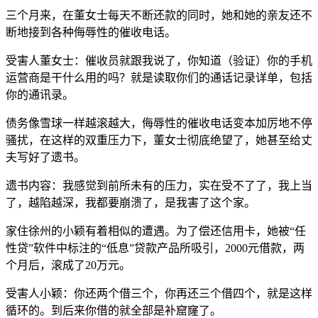
三个月来，在董女士每天不断还款的同时，她和她的亲友还不
断地接到各种侮辱性的催收电话。
受害人董女士：催收员就跟我说了，你知道（验证）你的手机
运营商是干什么用的吗？就是读取你们的通话记录详单，包括
你的通讯录。
债务像雪球一样越滚越大，侮辱性的催收电话变本加厉地不停
骚扰，在这样的双重压力下，董女士彻底绝望了，她甚至给丈
夫写好了遗书。
遗书内容：我感觉到前所未有的压力，实在受不了了，我上当
了，越陷越深，我都要崩溃了，是我害了这个家。
家住徐州的小颖有着相似的遭遇。为了偿还信用卡，她被“任
性贷”软件中标注的“低息”贷款产品所吸引，2000元借款，两
个月后，滚成了20万元。
受害人小颖：你还两个借三个，你再还三个借四个，就是这样
循环的。到后来你借的就全部是补窟窿了。