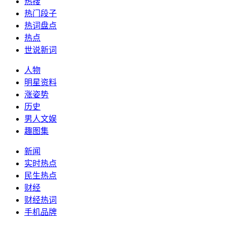
热搜
热门段子
热词盘点
热点
世说新词
人物
明星资料
涨姿势
历史
男人文娱
趣图集
新闻
实时热点
民生热点
财经
财经热词
手机品牌