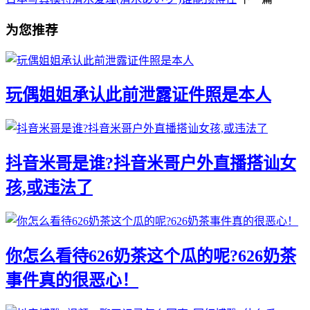
为您推荐
玩偶姐姐承认此前泄露证件照是本人
抖音米哥是谁?抖音米哥户外直播搭讪女
孩,或违法了
你怎么看待626奶茶这个瓜的呢?626奶茶
事件真的很恶心！