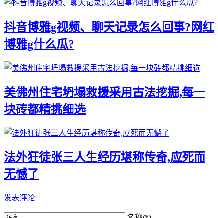
抖音博雅g视频、聊天记录怎么回事?网红
博雅g什么瓜?
美佛州住宅坍塌救援采用古法挖掘,每一
块砖都精挑细选
法外狂徒张三人生经历堪称传奇,应死而
无憾了
发表评论:
名称(*)