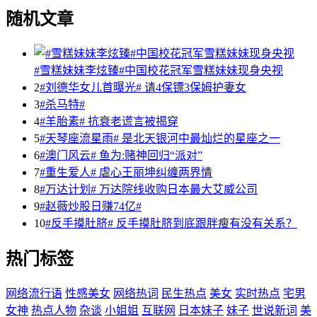
随机文章
#雪糕妹妹李炫臻#中国校花冠军雪糕妹妹现身央视
2
#刘德华女儿首曝光# 请4保镖3保姆护妻女
3
#杀马特#
4
#羊胎素# 抗衰老谎言被揭穿
5
#天琴座流星雨# 是北天银河中最灿烂的星座之一
6
#澳门风云# 鱼为:赌神回归“派对”
7
#重生爱人# 虐心王丽坤纠缠两界情
8
#万达计划# 万达院线收购日本最大艾威公司
9
#赵薇炒股日赚74亿#
10
#反手摸肚脐# 反手摸肚脐到底跟胖瘦有没有关系？
热门标签
网络流行语
性感美女
网络热词
民生热点
美女
实时热点
宅男
女神
热点人物
杂谈
小姐姐
互联网
日本妹子
妹子
世说新词
美