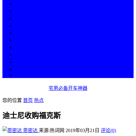
热点
人物
历史
游戏
科技
段子
美图
美女
娱乐
漫画
COS
宅男必备开车神器
您的位置
首页
热点
迪士尼收购福克斯
思密达
来源:热词网
2019年03月21日
评论(0)