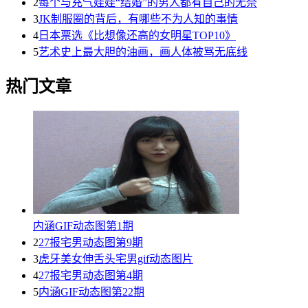
2
每个与充气娃娃“结婚”的男人都有自己的无奈
3
JK制服圈的背后，有哪些不为人知的事情
4
日本票选《比想像还高的女明星TOP10》
5
艺术史上最大胆的油画，画人体被骂无底线
热门文章
内涵GIF动态图第1期
2
27报宅男动态图第9期
3
虎牙美女伸舌头宅男gif动态图片
4
27报宅男动态图第4期
5
内涵GIF动态图第22期