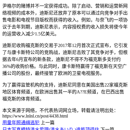
尹格尔的赌博并不一定获得成功。除了启动、营销和运营新网
络视频的成本外，迪斯尼还放弃了原本可以通过向竞争对手出
售电影和电视节目版权而获得的收入。例如，与奈飞的一项协
议于去年到期，迪斯尼表示，内容授权费的收入损失将使今年
的运营收入减少1.5亿美元。
迪斯尼收购福克斯的交易于2017年12月首次正式宣布，它引发
了与康卡斯特公司的竞购战，迪斯尼击败了其竞争对手，但根
据去年6月宣布的新条款，迪斯尼不得不为福克斯多支付约
36%的收购价格。与此同时，康卡斯特赢得了福克斯在天空广
播公司的股份，最终接管了欧洲的卫星电视服务。
为了赢得监管机构的支持，迪斯尼同意在美国出售22家福克斯
地区体育频道，在欧洲出售其一半的A??E频道，在巴西出售
福克斯的体育频道。
本文来源于网络，不代表热词网立场，转载请注明出处：
https://www.lnlnl.cn/post/4438.html
用童年照通缉逃犯
上一篇
日本写真模特清水爱理(清水あいり )谁能顶得住
下一篇