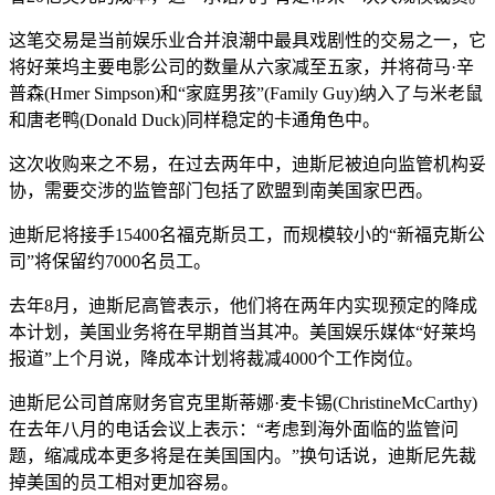
这笔交易是当前娱乐业合并浪潮中最具戏剧性的交易之一，它
将好莱坞主要电影公司的数量从六家减至五家，并将荷马·辛
普森(Hmer Simpson)和“家庭男孩”(Family Guy)纳入了与米老鼠
和唐老鸭(Donald Duck)同样稳定的卡通角色中。
这次收购来之不易，在过去两年中，迪斯尼被迫向监管机构妥
协，需要交涉的监管部门包括了欧盟到南美国家巴西。
迪斯尼将接手15400名福克斯员工，而规模较小的“新福克斯公
司”将保留约7000名员工。
去年8月，迪斯尼高管表示，他们将在两年内实现预定的降成
本计划，美国业务将在早期首当其冲。美国娱乐媒体“好莱坞
报道”上个月说，降成本计划将裁减4000个工作岗位。
迪斯尼公司首席财务官克里斯蒂娜·麦卡锡(ChristineMcCarthy)
在去年八月的电话会议上表示：“考虑到海外面临的监管问
题，缩减成本更多将是在美国国内。”换句话说，迪斯尼先裁
掉美国的员工相对更加容易。