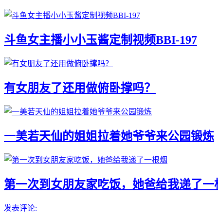
斗鱼女主播小小玉酱定制视频BBI-197
有女朋友了还用做俯卧撑吗？
一美若天仙的姐姐拉着她爷爷来公园锻炼
第一次到女朋友家吃饭，她爸给我递了一
发表评论: