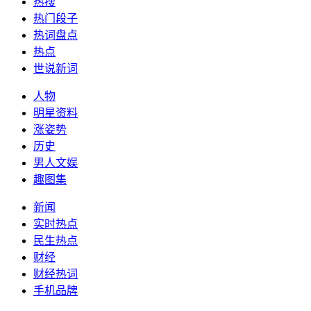
热搜
热门段子
热词盘点
热点
世说新词
人物
明星资料
涨姿势
历史
男人文娱
趣图集
新闻
实时热点
民生热点
财经
财经热词
手机品牌