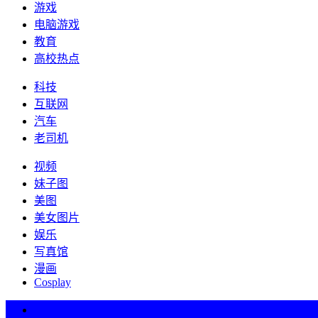
游戏
电脑游戏
教育
高校热点
科技
互联网
汽车
老司机
视频
妹子图
美图
美女图片
娱乐
写真馆
漫画
Cosplay
热词