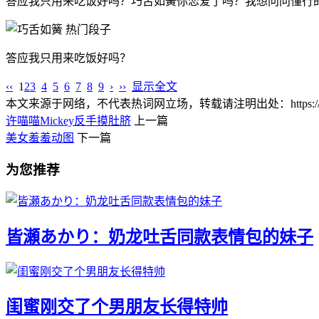
答应我只用来吃饭好吗？巧舌如簧你恋爱了吗？我想问问懂行的
答应我只用来吃饭好吗？
‹‹
1
2
3
4
5
6
7
8
9
›
››
显示全文
本文来源于网络，不代表热词网立场，转载请注明出处：https://www.lnlnl
许喵喵Mickey反手摸肚脐
上一篇
美女羞羞动图
下一篇
为您推荐
皆瀬あかり：奶龙吐舌同款表情包的妹子
闺蜜刚交了个男朋友长得特帅