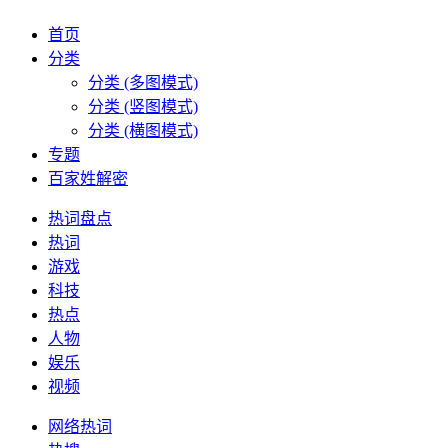
首页
分类
分类 (多图模式)
分类 (竖图模式)
分类 (横图模式)
专题
百家姓解密
热词盘点
热词
游戏
科技
热点
人物
娱乐
视频
网络热词