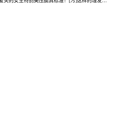
爱笑的女生特别美压腿真标准！[污]这样的理发…