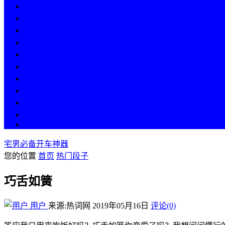
热点
人物
历史
游戏
科技
段子
美图
美女
娱乐
漫画
COS
宅男必备开车神器
您的位置
首页
热门段子
巧舌如簧
用户
来源:热词网
2019年05月16日
评论(0)