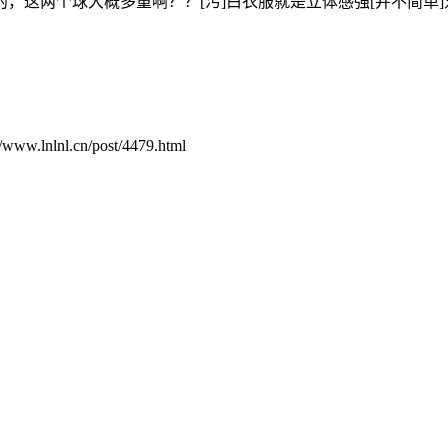
，这两个球大概多重啊？？[污]白衣服就是立体感强[并不简单]
.cn/post/4479.html