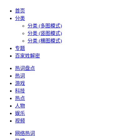
首页
分类
分类 (多图模式)
分类 (竖图模式)
分类 (横图模式)
专题
百家姓解密
热词盘点
热词
游戏
科技
热点
人物
娱乐
视频
网络热词