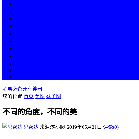
热点
人物
历史
游戏
科技
段子
美图
美女
娱乐
漫画
COS
宅男必备开车神器
您的位置
首页
美图
妹子图
不同的角度，不同的美
思密达
来源:热词网
2019年05月21日
评论(0)
…