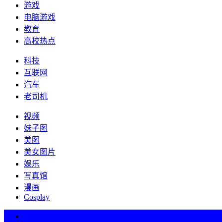
游戏
电脑游戏
教育
高校热点
科技
互联网
汽车
老司机
视频
妹子图
美图
美女图片
娱乐
写真馆
漫画
Cosplay
热词