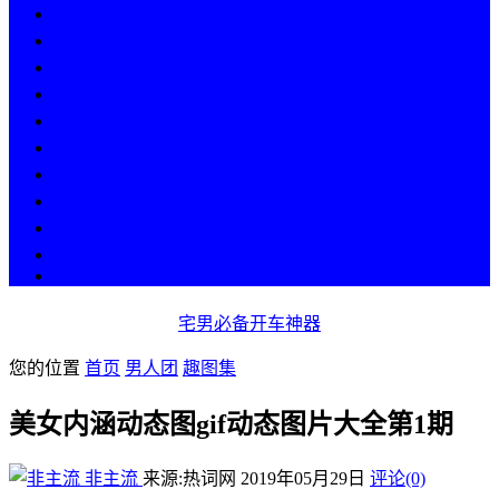
热点
人物
历史
游戏
科技
段子
美图
美女
娱乐
漫画
COS
宅男必备开车神器
您的位置
首页
男人团
趣图集
美女内涵动态图gif动态图片大全第1期
非主流
来源:热词网
2019年05月29日
评论(0)