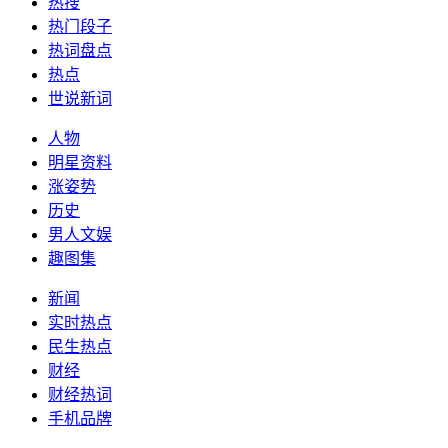
热搜
热门段子
热词盘点
热点
世说新词
人物
明星资料
涨姿势
历史
男人文娱
趣图集
新闻
实时热点
民生热点
财经
财经热词
手机品牌