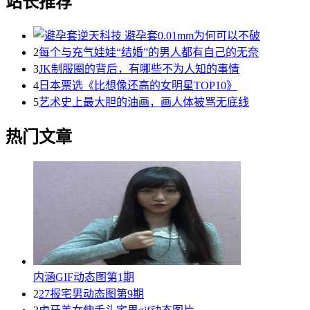
站长推荐
2
每个与充气娃娃“结婚”的男人都有自己的无奈
3
JK制服圈的背后，有哪些不为人知的事情
4
日本票选《比想像还高的女明星TOP10》
5
艺术史上最大胆的油画，画人体被骂无底线
热门文章
内涵GIF动态图第1期
2
27报宅男动态图第9期