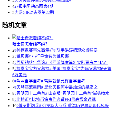
3
虎牙美女伸舌头宅男gif动态图片
4
27报宅男动态图第4期
5
内涵GIF动态图第22期
随机文章
哈士奇怎看纯不纯？
2
#孙楠退赛事先商量好# 联手洪涛把观众当猴耍
3
#姚贝娜# 小行星命名为姚贝娜
4
#周星驰状告华谊# 《西游降魔篇》实际票房才5亿？
5
#握拳宝宝为父募捐# 美国“握拳宝宝”为病父募捐6天筹
6万美元
6
#驾照自学自考# 驾照就该允许自学自考
7
#天琴座流星雨# 是北天银河中最灿烂的星座之一
8
#圆明园十二兽首# 山寨版“圆明园十二兽首”街头喷水
9
#比特币# 比特币病毒作者遭FBI最高赏金通缉
10
#俄罗斯阅兵# 俄罗斯大阅兵 重温历史展现现代风采