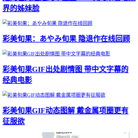
界的姊妹脸
彩美旬果：あやみ旬果 隐退作在线回顾
彩美旬果GIF出处剧情图 带中文字幕的
经典电影
彩美旬果GIF动态图解 戴金属项圈更有
征服欲