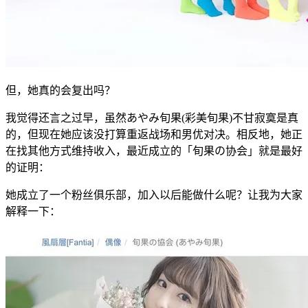
但，她真的会复出吗？
我觉得还言之过早，虽然あやみ旬果(彩美旬果)不甘寂寞是真
的，但现在她应该没打算重返战场和男优对决。相反地，她正
在找其他方式维持收入，最近成立的「旬果の协会」就是最好
的证明：
她成立了一个粉丝俱乐部，加入以后能做什么呢？让我为大家
解释一下：