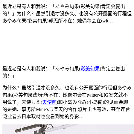
最近老是有人和我说：「あやみ旬果(彩美旬果)肯定会复出
的！」为什么？虽然引退才没多久、也没有公开露面的行程但
あやみ旬果(彩美旬果)却无所不在：她偶尔会在twit…
最近老是有人和我说：「あやみ旬果(
彩美旬果
)肯定会复出
的！」
为什么？虽然引退才没多久、也没有公开露面的行程但あやみ
旬果(彩美旬果)却无所不在：她偶尔会在twitter和IG发文就不
用说了，天使もえ(
天使萌
)和小岛みなみ(小岛南)的见面会聊
的是她、事务所Mine’s与楽天的合作照片里也有她，甚至连台
湾业者去日本取材也会看到她的身影…