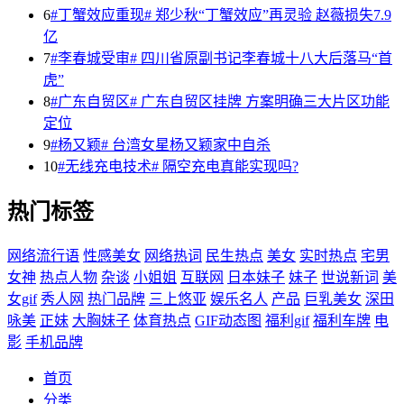
6
#丁蟹效应重现# 郑少秋“丁蟹效应”再灵验 赵薇损失7.9
亿
7
#李春城受审# 四川省原副书记李春城十八大后落马“首
虎”
8
#广东自贸区# 广东自贸区挂牌 方案明确三大片区功能
定位
9
#杨又颖# 台湾女星杨又颖家中自杀
10
#无线充电技术# 隔空充电真能实现吗?
热门标签
网络流行语
性感美女
网络热词
民生热点
美女
实时热点
宅男
女神
热点人物
杂谈
小姐姐
互联网
日本妹子
妹子
世说新词
美
女gif
秀人网
热门品牌
三上悠亚
娱乐名人
产品
巨乳美女
深田
咏美
正妹
大胸妹子
体育热点
GIF动态图
福利gif
福利车牌
电
影
手机品牌
首页
分类