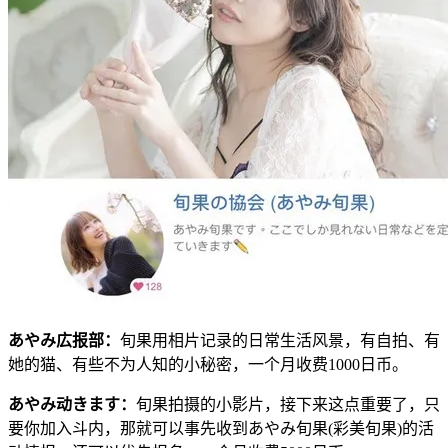
あやみ広报部
：
旬果用相片记录的日常生活风景，有自拍、有
她的猫、有些不为人知的小秘密，一个月收费1000日币。
あやみ动きます
：
旬果拍摄的小影片，接下来这点重要了，只
要你加入斗内，那就可以事先收到あやみ旬果(彩美旬果)的活