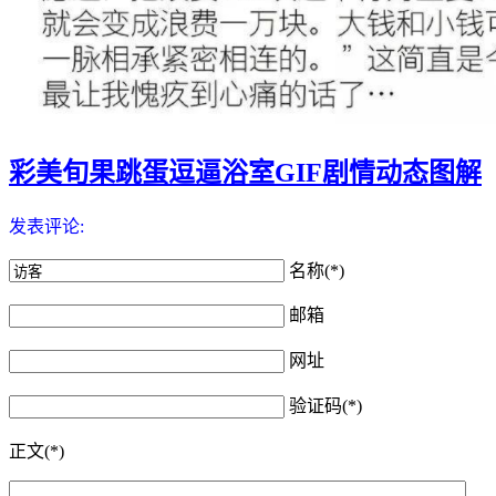
彩美旬果跳蛋逗逼浴室GIF剧情动态图解
发表评论:
名称(*)
邮箱
网址
验证码(*)
正文(*)