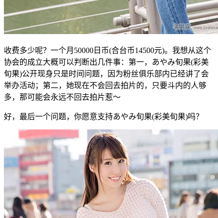
收费多少呢？一个月50000日币(合台币14500元)。我想从这个
协会的成立大概可以判断出几件事：第一，あやみ旬果(彩美
旬果)公开现身只是时间问题，因为粉丝俱乐部内已经讲了会
举办活动；第二，她现在不会回去拍片的，只要斗内的人够
多，那可能会永远不回去拍片惹～
好，最后一个问题，你愿意支持あやみ旬果(彩美旬果)吗？