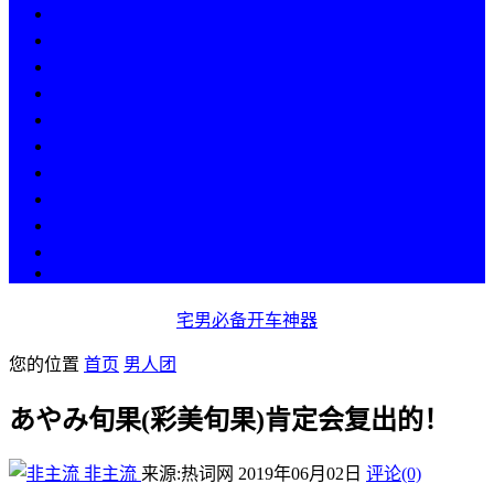
热点
人物
历史
游戏
科技
段子
美图
美女
娱乐
漫画
COS
宅男必备开车神器
您的位置
首页
男人团
あやみ旬果(彩美旬果)肯定会复出的！
非主流
来源:热词网
2019年06月02日
评论(0)