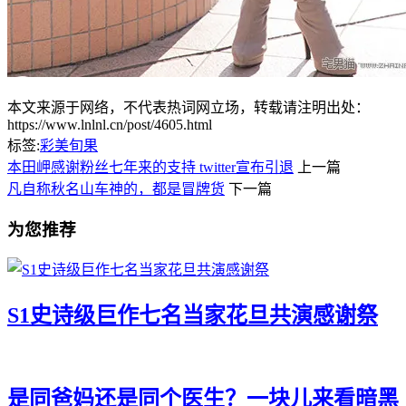
本文来源于网络，不代表热词网立场，转载请注明出处：
https://www.lnlnl.cn/post/4605.html
标签:
彩美旬果
本田岬感谢粉丝七年来的支持 twitter宣布引退
上一篇
凡自称秋名山车神的，都是冒牌货
下一篇
为您推荐
S1史诗级巨作七名当家花旦共演感谢祭
是同爸妈还是同个医生？一块儿来看暗黑