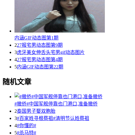
内涵GIF动态图第1期
2
27报宅男动态图第9期
3
虎牙美女伸舌头宅男gif动态图片
4
27报宅男动态图第4期
5
内涵GIF动态图第22期
随机文章
#撤侨#中国军舰停靠也门港口,准备撤侨
2
泰国男子娶双胞胎
3
#百家姓寻根祭祖#清明节认姓祭祖
4
#你懂的#
5
#杀马特#