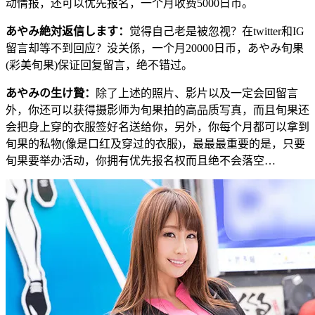
动情报，还可以优先报名，一个月收费5000日币。
あやみ絶対返信します
：
觉得自己老是被忽视？在twitter和IG
留言却等不到回应？没关係，一个月20000日币，あやみ旬果
(彩美旬果)保证回复留言，绝不错过。
あやみの生け贄
：
除了上述的照片、影片以及一定会回留言
外，你还可以获得摄影师为旬果拍的高品质写真，而且旬果还
会把身上穿的衣服签好名送给你，另外，你每个月都可以拿到
旬果的私物(像是口红及穿过的衣服)，最最最重要的是，只要
旬果要举办活动，你拥有优先报名权而且绝不会落空…