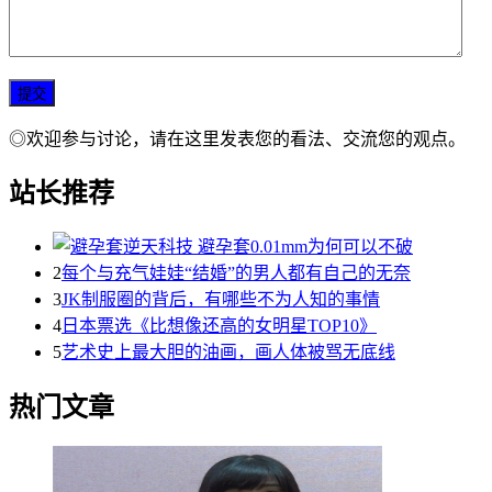
◎欢迎参与讨论，请在这里发表您的看法、交流您的观点。
站长推荐
2
每个与充气娃娃“结婚”的男人都有自己的无奈
3
JK制服圈的背后，有哪些不为人知的事情
4
日本票选《比想像还高的女明星TOP10》
5
艺术史上最大胆的油画，画人体被骂无底线
热门文章