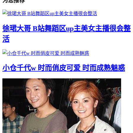
为您推荐
徐珺大哥 B站舞蹈区up主美女主播很会整
活
小仓千代w 时而俏皮可爱 时而成熟魅惑