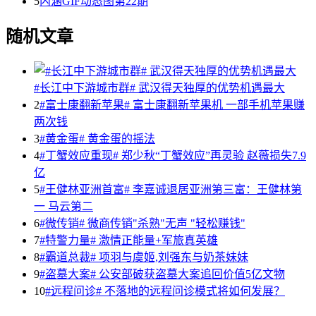
5
内涵GIF动态图第22期
随机文章
#长江中下游城市群# 武汉得天独厚的优势机遇最大
2
#富士康翻新苹果# 富士康翻新苹果机 一部手机苹果赚
两次钱
3
#黄金蛋# 黄金蛋的摇法
4
#丁蟹效应重现# 郑少秋“丁蟹效应”再灵验 赵薇损失7.9
亿
5
#王健林亚洲首富# 李嘉诚退居亚洲第三富：王健林第
一 马云第二
6
#微传销# 微商传销"杀熟"无声 "轻松赚钱"
7
#特警力量# 激情正能量+军旅真英雄
8
#霸道总裁# 项羽与虞姬,刘强东与奶茶妹妹
9
#盗墓大案# 公安部破获盗墓大案追回价值5亿文物
10
#远程问诊# 不落地的远程问诊模式将如何发展？