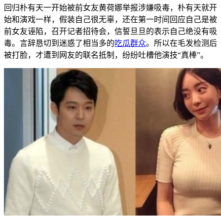
回归朴有天一开始被前女友黄荷娜举报涉嫌吸毒，朴有天就开
始和演戏一样，假装自己很无辜，还在第一时间回应自己是被
前女友诬陷，召开记者招待会，信誓旦旦的表示自己绝没有吸
毒。言辞恳切到迷惑了相当多的
吃瓜群众
。所以在毛发检测后
被打脸，才遭到网友的联名抵制，纷纷吐槽他演技“真棒”。