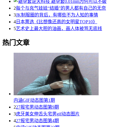
2
每个与充气娃娃“结婚”的男人都有自己的无奈
3
JK制服圈的背后，有哪些不为人知的事情
4
日本票选《比想像还高的女明星TOP10》
5
艺术史上最大胆的油画，画人体被骂无底线
热门文章
内涵GIF动态图第1期
2
27报宅男动态图第9期
3
虎牙美女伸舌头宅男gif动态图片
4
27报宅男动态图第4期