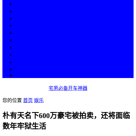
热点
人物
历史
游戏
科技
段子
美图
美女
娱乐
漫画
COS
宅男必备开车神器
您的位置
首页
娱乐
朴有天名下600万豪宅被拍卖，还将面临
数年牢狱生活