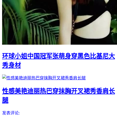
环球小姐中国冠军张萌身穿黑色比基尼大
秀身材
性感美艳迪丽热巴穿抹胸开叉裙秀香肩长
腿
发表评论: