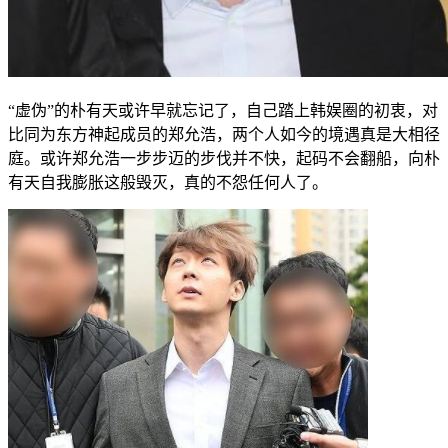
“虚伪”的朴有天或许早就忘记了，自己踏上韩娱圈的初衷，对
比同为东方神起成员的郑允浩，两个人如今的境遇真是大相径
庭。或许郑允浩一步步迈的步伐并不快，起码不会翻船，向朴
有天自我膨胀这般毁灭，真的不怨任何人了。