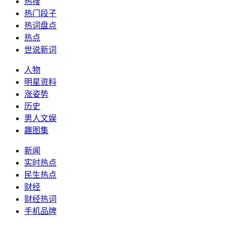
热搜
热门段子
热词盘点
热点
世说新词
人物
明星资料
涨姿势
历史
男人文娱
趣图集
新闻
实时热点
民生热点
财经
财经热词
手机品牌