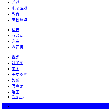
游戏
电脑游戏
教育
高校热点
科技
互联网
汽车
老司机
视频
妹子图
美图
美女图片
娱乐
写真馆
漫画
Cosplay
热词