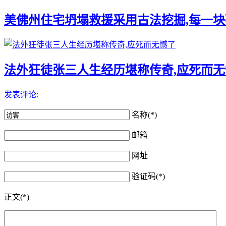
美佛州住宅坍塌救援采用古法挖掘,每一
法外狂徒张三人生经历堪称传奇,应死而无
发表评论:
名称(*)
邮箱
网址
验证码(*)
正文(*)