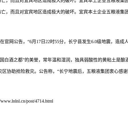
员伤亡，而且对宜宾地区造成极大的破坏。宜宾本土企业五粮液集团在
员伤亡，而且对宜宾地区造成极大的破坏。宜宾本土企业五粮液集团
官网公告，“6月17日22时55分，长宁县发生6.0级地震，造
中国白酒之都”的美誉，常年温和湿润，独具弱酸性的黄粘土是酿
灾区协助抢险救灾。公告称，“长宁地震后，五粮液集团衷心感
.cn/post/4714.html