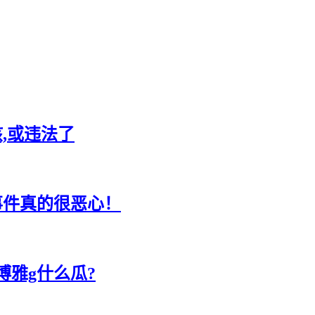
,或违法了
茶事件真的很恶心！
博雅g什么瓜?