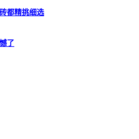
块砖都精挑细选
憾了