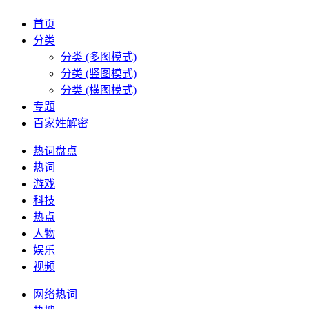
首页
分类
分类 (多图模式)
分类 (竖图模式)
分类 (横图模式)
专题
百家姓解密
热词盘点
热词
游戏
科技
热点
人物
娱乐
视频
网络热词