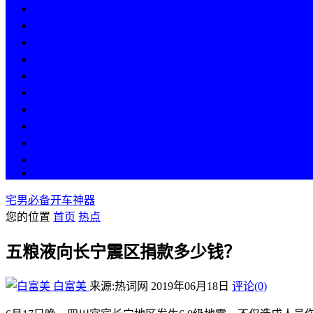
热点
人物
历史
游戏
科技
段子
美图
美女
娱乐
漫画
COS
宅男必备开车神器
您的位置
首页
热点
五粮液向长宁震区捐款多少钱？
白富美
来源:热词网
2019年06月18日
评论(0)