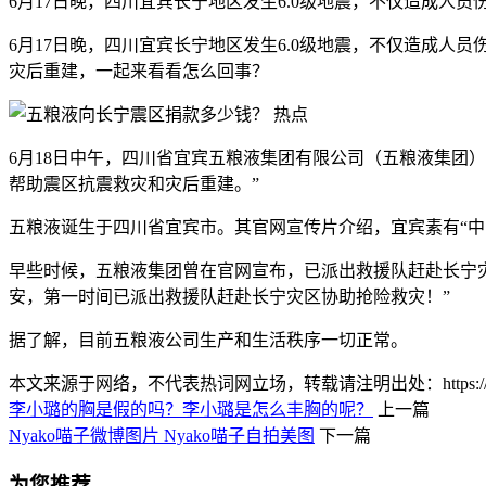
6月17日晚，四川宜宾长宁地区发生6.0级地震，不仅造成人
6月17日晚，四川宜宾长宁地区发生6.0级地震，不仅造成人
灾后重建，一起来看看怎么回事？
6月18日中午，四川省宜宾五粮液集团有限公司（五粮液集团）在
帮助震区抗震救灾和灾后重建。”
五粮液诞生于四川省宜宾市。其官网宣传片介绍，宜宾素有“
早些时候，五粮液集团曾在官网宣布，已派出救援队赶赴长宁
安，第一时间已派出救援队赶赴长宁灾区协助抢险救灾！”
据了解，目前五粮液公司生产和生活秩序一切正常。
本文来源于网络，不代表热词网立场，转载请注明出处：https://www.lnlnl
李小璐的胸是假的吗？李小璐是怎么丰胸的呢？
上一篇
Nyako喵子微博图片 Nyako喵子自拍美图
下一篇
为您推荐