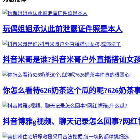
玩偶姐姐承认此前泄露证件照是本人
抖音米哥是谁?抖音米哥户外直播搭讪女孩
你怎么看待626奶茶这个瓜的呢?626奶
抖音博雅g视频、聊天记录怎么回事?网红