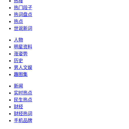
热搜
热门段子
热词盘点
热点
世说新词
人物
明星资料
涨姿势
历史
男人文娱
趣图集
新闻
实时热点
民生热点
财经
财经热词
手机品牌