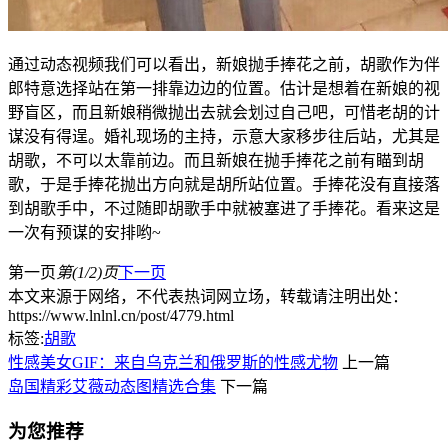
通过动态视频我们可以看出，新娘抛手捧花之前，胡歌作为伴
郎特意选择站在第一排靠边边的位置。估计是想着在新娘的视
野盲区，而且新娘稍微抛出去就会划过自己吧，可惜老胡的计
谋没有得逞。婚礼现场的主持，示意大家移步往后站，尤其是
胡歌，不可以太靠前边。而且新娘在抛手捧花之前有瞄到胡
歌，于是手捧花抛出方向就是胡所站位置。手捧花没有直接落
到胡歌手中，不过随即胡歌手中就被塞进了手捧花。看来这是
一次有预谋的安排哟~
第一页
第(1/2)页
下一页
本文来源于网络，不代表热词网立场，转载请注明出处：
https://www.lnlnl.cn/post/4779.html
标签:
胡歌
性感美女GIF：来自乌克兰和俄罗斯的性感尤物
上一篇
岛国精彩艾薇动态图精选合集
下一篇
为您推荐