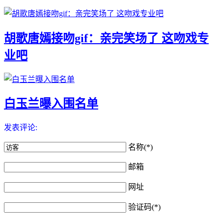
胡歌唐嫣接吻gif：亲完笑场了 这吻戏专
业吧
白玉兰曝入围名单
发表评论:
名称(*)
邮箱
网址
验证码(*)