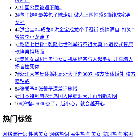
解回国
2
#中国公民被逼下跪#
3
#包子妹# 最美包子妹走红 傲人上围性感S曲线成宅男
女神
4
#洪金宝# #成龙# 洪金宝成龙牵手逛街 感情源自“打架”
曾被李小龙踹飞
5
#乾隆七世孙# 乾隆七世孙举行祭祖大典 15道仪式复原
乾隆祭祖场面
6
#奥迪女司机# 奥迪女司机买奶茶与人起争执 开车堵人
扬言撞死你
7
#浙江大学集体婚礼# 浙大举办360对校友集体婚礼 校方
赠钻戒
8
#张馨予# 张馨予遭差评删博
9
#日本特制萌衣# 岛国人民脑洞大开再出新发明
10
#沪指# 5000点了，越小心，就会越开心
热门标签
网络流行语
性感美女
网络热词
民生热点
美女
实时热点
宅男