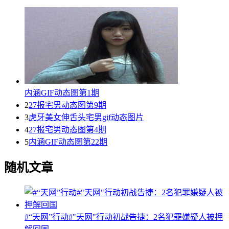
内涵GIF动态图第1期
2
27报宅男动态图第9期
3
虎牙美女伸舌头宅男gif动态图片
4
27报宅男动态图第4期
5
内涵GIF动态图第22期
随机文章
#“天网”行动#"天网"行动初战告捷：2名犯罪嫌疑人被押