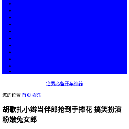
热点
人物
历史
游戏
科技
段子
美图
美女
娱乐
漫画
COS
宅男必备开车神器
您的位置
首页
娱乐
胡歌扎小辫当伴郎抢到手捧花 搞笑扮演
粉嫩兔女郎