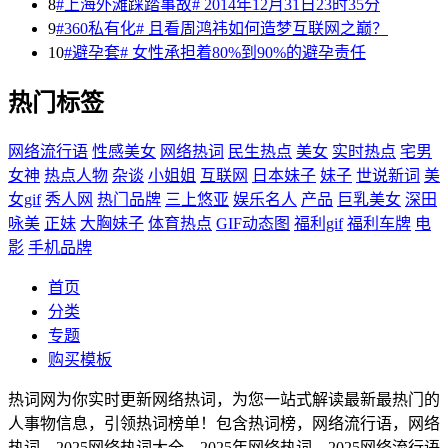
8
#上海外滩踩踏事故# 2014年12月31日23时35分
9
#360私有化# 且看周鸿祎如何造梦互联网之巅？
10
#避孕套# 女性承担着80%到90%的避孕责任
热门标签
网络流行语
性感美女
网络热词
民生热点
美女
实时热点
宅男
女神
热点人物
杂谈
小姐姐
互联网
日本妹子
妹子
世说新词
美
女gif
秀人网
热门品牌
三上悠亚
娱乐名人
产品
巨乳美女
深田
咏美
正妹
大胸妹子
体育热点
GIF动态图
福利gif
福利车牌
电
影
手机品牌
首页
分类
专题
购买模板
热词网为你实时更新网络热词，为您一站式解读最新最热门的
人事物信息，引领热词榜单！包含热词榜，网络流行语，网络
热词，2025网络热词大全，2025年网络热词，2025网络流行语