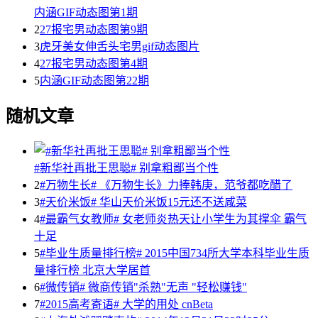
内涵GIF动态图第1期
2
27报宅男动态图第9期
3
虎牙美女伸舌头宅男gif动态图片
4
27报宅男动态图第4期
5
内涵GIF动态图第22期
随机文章
#新华社再批王思聪# 别拿粗鄙当个性
2
#万物生长# 《万物生长》力捧韩庚，范爷都吃醋了
3
#天价米饭# 华山天价米饭15元还不送咸菜
4
#最霸气女教师# 女老师炎热天让小学生为其撑伞 霸气
十足
5
#毕业生质量排行榜# 2015中国734所大学本科毕业生质
量排行榜 北京大学居首
6
#微传销# 微商传销"杀熟"无声 "轻松赚钱"
7
#2015高考寄语# 大学的用处 cnBeta