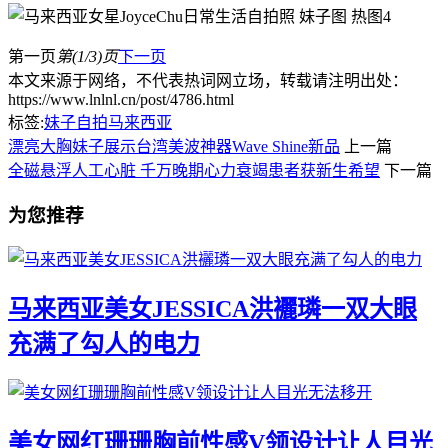
第一页
第(1/3)页
下一页
本文来源于网络，不代表热词网立场，转载请注明出处：
https://www.lnlnl.cn/post/4786.html
标签:
妹子自拍
马来西亚
漂亮大胸妹子展示台湾美波神器Wave Shine新品
上一篇
全磁悬浮人工心脏 千万晚期心力衰竭患者获新生希望
下一篇
为您推荐
马来西亚美女JESSICA洪襹璘一双大眼
充满了勾人的电力
美女网红珊珊胸前性感V领设计让人目光