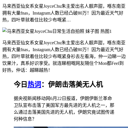
马来西亚仙女系女星JoyceChu朱主爱出名人靓声甜，喺东南亚
拥有大量fnas，Instagram人数已经凸破80万！因为最近天气好
热，四叶草就着住比较少布嘅紧…
马来西亚仙女系女星JoyceChu朱主爱出名人靓声甜，喺东南亚
拥有大量fnas，Instagram人数已经凸破80万！因为最近天气好
热，四叶草就着住比较少布嘅紧身衫去左看海，仲一边睇一边
饮果汁，真系好识享受。就连睇相嘅网友隔住个Mon都Feel到
好热，仲话：越睇越热！
今日
热词
：伊朗击落美无人机
据央视新闻移动网6月22日报道，伊朗伊斯兰革命
卫队宣布击落了美国军方最先进的无人机之一，那
么通过击落美国先进的无人机，伊朗究竟试图传递
何种信息？