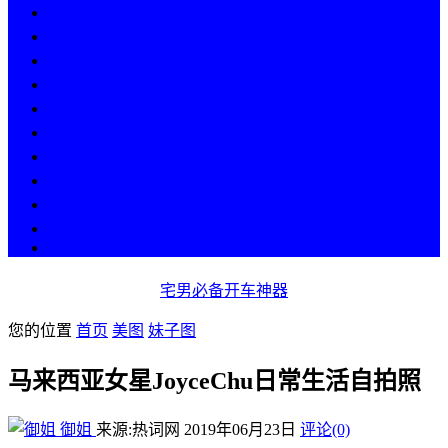
热点
人物
历史
游戏
科技
段子
美图
美女
娱乐
漫画
COS
宅男必备开车神器
您的位置
首页
美图
妹子图
马来西亚女星JoyceChu日常生活自拍照
御姐
来源:热词网
2019年06月23日
评论(0)