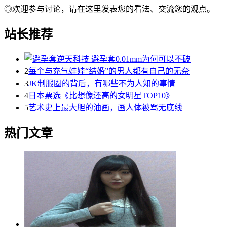
◎欢迎参与讨论，请在这里发表您的看法、交流您的观点。
站长推荐
2
每个与充气娃娃“结婚”的男人都有自己的无奈
3
JK制服圈的背后，有哪些不为人知的事情
4
日本票选《比想像还高的女明星TOP10》
5
艺术史上最大胆的油画，画人体被骂无底线
热门文章