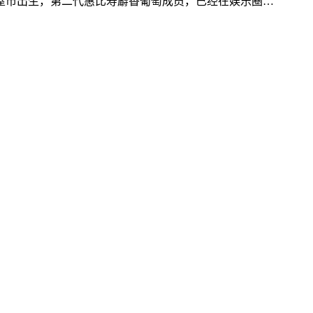
屋市出生，第二代惠比寿麝香葡萄成员，已经在娱乐圈…