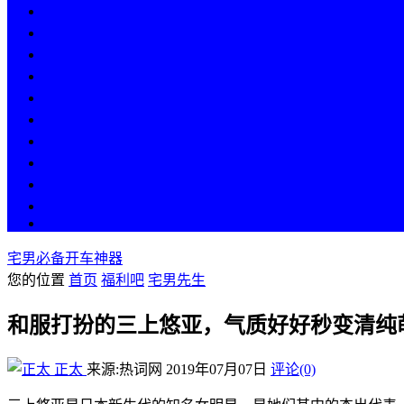
热点
人物
历史
游戏
科技
段子
美图
美女
娱乐
漫画
COS
宅男必备开车神器
您的位置
首页
福利吧
宅男先生
和服打扮的三上悠亚，气质好好秒变清纯
正太
来源:热词网
2019年07月07日
评论(0)