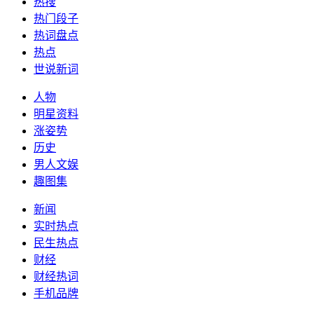
热搜
热门段子
热词盘点
热点
世说新词
人物
明星资料
涨姿势
历史
男人文娱
趣图集
新闻
实时热点
民生热点
财经
财经热词
手机品牌