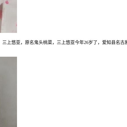
。三上悠亚，原名鬼头桃菜，三上悠亚今年26岁了，爱知县名古