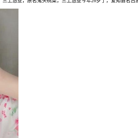
。三上悠亚，原名鬼头桃菜，三上悠亚今年26岁了，爱知县名古