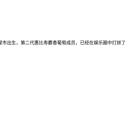
屋市出生，第二代惠比寿麝香葡萄成员，已经在娱乐圈中打拼了