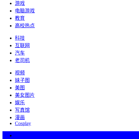
游戏
电脑游戏
教育
高校热点
科技
互联网
汽车
老司机
视频
妹子图
美图
美女图片
娱乐
写真馆
漫画
Cosplay
热词