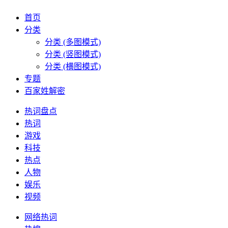
首页
分类
分类 (多图模式)
分类 (竖图模式)
分类 (横图模式)
专题
百家姓解密
热词盘点
热词
游戏
科技
热点
人物
娱乐
视频
网络热词