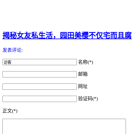
揭秘女友私生活，园田美樱不仅宅而且腐
发表评论:
名称(*)
邮箱
网址
验证码(*)
正文(*)