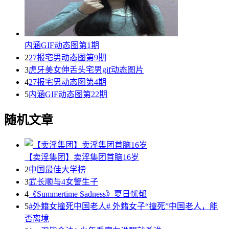
内涵GIF动态图第1期
2
27报宅男动态图第9期
3
虎牙美女伸舌头宅男gif动态图片
4
27报宅男动态图第4期
5
内涵GIF动态图第22期
随机文章
【卖淫集团】卖淫集团首脑16岁
2
中国最佳大学榜
3
武长顺与4女警生子
4
《Summertime Sadness》夏日忧郁
5
#外籍女撞死中国老人# 外籍女子“撞死”中国老人，能
否离境