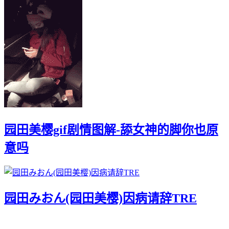
园田美樱gif剧情图解-舔女神的脚你也原
意吗
园田みおん(园田美樱)因病请辞TRE