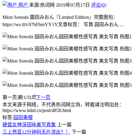
用户
来源:热词网
2019年07月17日
评论(0)
Mion Sonoda 園田みおん『Limited Edition』完整图包：
https://we.tl/t-97hFhmYY1Y文章标签： 写真 园田みおん …
第一页
第(1/3)页
下一页
本文来源于网络，不代表热词网立场，转载请注明出处：
https://www.lnlnl.cn/post/4858.html
标签:
园田美樱
硬盘女神深田咏美写真集
上一篇
三上悠亚12分钟码无片流出？！
下一篇