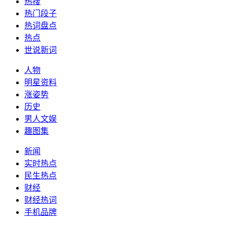
热搜
热门段子
热词盘点
热点
世说新词
人物
明星资料
涨姿势
历史
男人文娱
趣图集
新闻
实时热点
民生热点
财经
财经热词
手机品牌