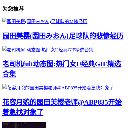
为您推荐
园田美樱(園田みおん)足球队的悲惨经历
老司机fuli动态图:热门女U经典GIF精选
合集
花容月貌的园田美樱老师@ABP835开始
着急找对象了