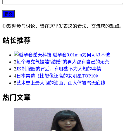
◎欢迎参与讨论，请在这里发表您的看法、交流您的观点。
站长推荐
2
每个与充气娃娃“结婚”的男人都有自己的无奈
3
JK制服圈的背后，有哪些不为人知的事情
4
日本票选《比想像还高的女明星TOP10》
5
艺术史上最大胆的油画，画人体被骂无底线
热门文章