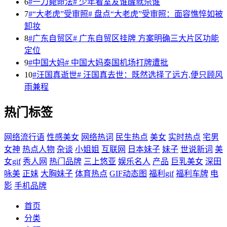
6
#一刀毙命法# 少年看室友谁醒就杀谁
7
#“大老虎”受审照# 盘点“大老虎”受审照：面容憔悴如被
卸妆
8
#广东自贸区# 广东自贸区挂牌 方案明确三大片区功能
定位
9
#中国大妈# 中国大妈泰国机场打牌遭批
10
#汪国真逝世# 汪国真去世：既然选择了远方,便只顾风
雨兼程
热门标签
网络流行语
性感美女
网络热词
民生热点
美女
实时热点
宅男
女神
热点人物
杂谈
小姐姐
互联网
日本妹子
妹子
世说新词
美
女gif
秀人网
热门品牌
三上悠亚
娱乐名人
产品
巨乳美女
深田
咏美
正妹
大胸妹子
体育热点
GIF动态图
福利gif
福利车牌
电
影
手机品牌
首页
分类