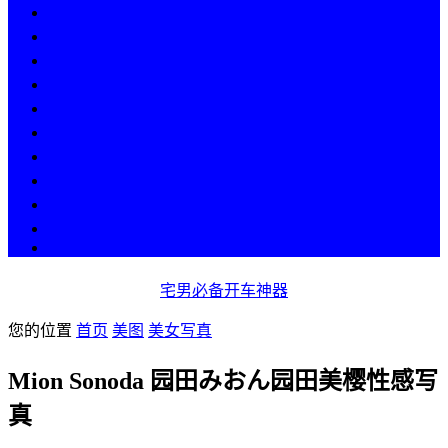
热点
人物
历史
游戏
科技
段子
美图
美女
娱乐
漫画
COS
宅男必备开车神器
您的位置
首页
美图
美女写真
Mion Sonoda 园田みおん园田美樱性感写
真