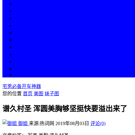
热点
人物
历史
游戏
科技
段子
美图
美女
娱乐
漫画
COS
宅男必备开车神器
您的位置
首页
美图
妹子图
谱久村圣 浑圆美胸够坚挺快要溢出来了
御姐
来源:热词网
2019年08月03日
评论(0)