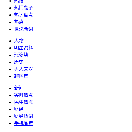
热搜
热门段子
热词盘点
热点
世说新词
人物
明星资料
涨姿势
历史
男人文娱
趣图集
新闻
实时热点
民生热点
财经
财经热词
手机品牌