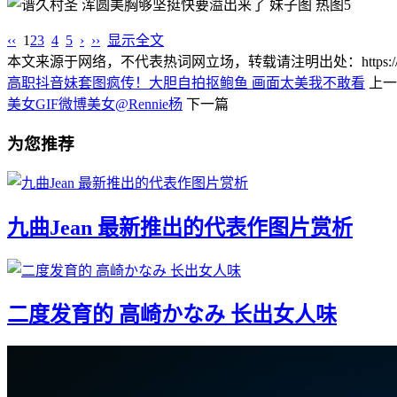
‹‹
1
2
3
4
5
›
››
显示全文
本文来源于网络，不代表热词网立场，转载请注明出处：https://www.lnlnl
高职抖音妹套图疯传！大胆自拍抠鲍鱼 画面太美我不敢看
上一
美女GIF微博美女@Rennie杨
下一篇
为您推荐
九曲Jean 最新推出的代表作图片赏析
二度发育的 高崎かなみ 长出女人味