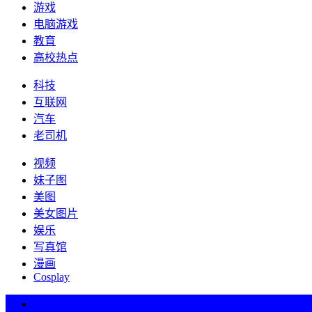
游戏
电脑游戏
教育
高校热点
科技
互联网
汽车
老司机
视频
妹子图
美图
美女图片
娱乐
写真馆
漫画
Cosplay
热词