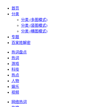
首页
分类
分类 (多图模式)
分类 (竖图模式)
分类 (横图模式)
专题
百家姓解密
热词盘点
热词
游戏
科技
热点
人物
娱乐
视频
网络热词