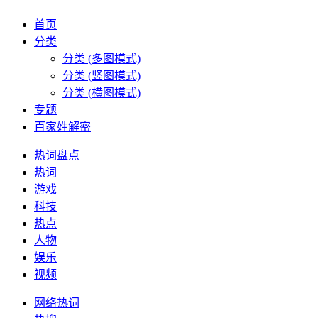
首页
分类
分类 (多图模式)
分类 (竖图模式)
分类 (横图模式)
专题
百家姓解密
热词盘点
热词
游戏
科技
热点
人物
娱乐
视频
网络热词