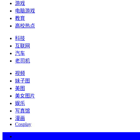
游戏
电脑游戏
教育
高校热点
科技
互联网
汽车
老司机
视频
妹子图
美图
美女图片
娱乐
写真馆
漫画
Cosplay
热词