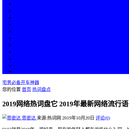
热点
人物
历史
游戏
科技
段子
美图
美女
娱乐
漫画
COS
宅男必备开车神器
您的位置
首页
热词盘点
2019网络热词盘它 2019年最新网络流行语
思密达
来源:热词网
2019年10月20日
评论(0)