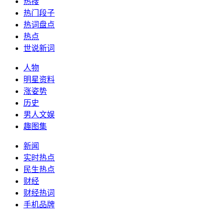
热搜
热门段子
热词盘点
热点
世说新词
人物
明星资料
涨姿势
历史
男人文娱
趣图集
新闻
实时热点
民生热点
财经
财经热词
手机品牌