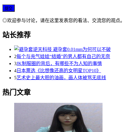
◎欢迎参与讨论，请在这里发表您的看法、交流您的观点。
站长推荐
2
每个与充气娃娃“结婚”的男人都有自己的无奈
3
JK制服圈的背后，有哪些不为人知的事情
4
日本票选《比想像还高的女明星TOP10》
5
艺术史上最大胆的油画，画人体被骂无底线
热门文章