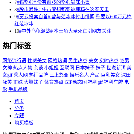
7
#猫坚强# 没有前肢的坚强猫咪小鲁
8
#股市暴跌# 牛市梦想都要被埋葬在这春天里
9
#贾云投案自首# 曾与范冰冰传出绯闻,称要以600万元捧
红范冰冰
10
#中外乌龟混战# 本土龟大量死亡引网友关注
热门标签
网络流行语
性感美女
网络热词
民生热点
美女
实时热点
宅男
女神
热点人物
杂谈
小姐姐
互联网
日本妹子
妹子
世说新词
美
女gif
秀人网
热门品牌
三上悠亚
娱乐名人
产品
巨乳美女
深田
咏美
正妹
大胸妹子
体育热点
GIF动态图
福利gif
福利车牌
电
影
手机品牌
首页
分类
专题
购买模板