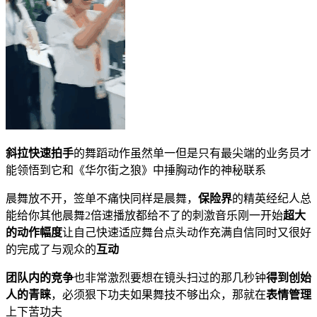
斜拉快速拍手
的舞蹈动作虽然单一但是只有最尖端的业务员才
能领悟到它和《华尔街之狼》中捶胸动作的神秘联系
晨舞放不开，签单不痛快同样是晨舞，
保险界
的精英经纪人总
能给你其他晨舞2倍速播放都给不了的刺激音乐刚一开始
超大
的动作幅度
让自己快速适应舞台点头动作充满自信同时又很好
的完成了与观众的
互动
团队内的竞争
也非常激烈要想在镜头扫过的那几秒钟
得到创始
人的青睐
，必须狠下功夫如果舞技不够出众，那就在
表情管理
上下苦功夫