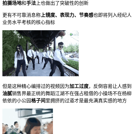
拍摄场地
和
手法
上也做出了突破性的创新
更有不可靠消息称
上镜度、表现力、节奏感
也即将列入经纪人
业务水平考核的核心指标
但是这种精心编排过的视频因为
加工过度
，反倒容易让人感到
油腻
销售界最正统的舞蹈江湖不在强占租借的小操场不在杨柳
依依的小公园
格子间
里拥挤的过道才是最充满真实感的地方