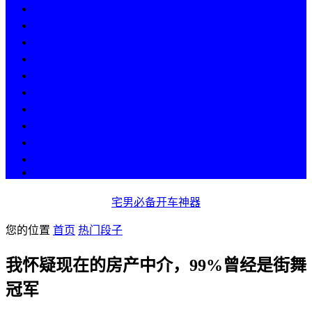
热点
人物
历史
游戏
科技
段子
美图
美女
娱乐
漫画
COS
宅男必备开车神器
您的位置
首页
热门段子
我怀疑现在的房产中介，99%曾经是街舞
冠军