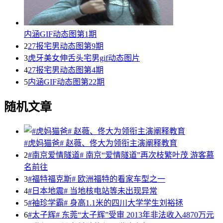
内涵GIF动态图第1期
2
27报宅男动态图第9期
3
虎牙美女伸舌头宅男gif动态图片
4
27报宅男动态图第4期
5
内涵GIF动态图第22期
随机文章
#虎妈猫爸# 赵薇、佟大为领衔主演阐释教育
2
#南京爱情隧道# 南京“爱情隧道”再次枝繁叶茂 游客慕
名前往
3
#福特福克斯# 欧洲福特的看家车型之一
4
#日本地震# 当地核电站等未出现异常
5
#袖珍学霸# 身高1.1米的四川大学学生刘裕拯
6
#太子辉# 东莞“太子辉”受审 2013年非法收入4870万元