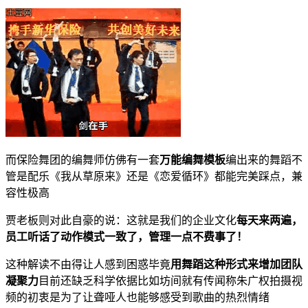
而保险舞团的编舞师仿佛有一套
万能编舞模板
编出来的舞蹈不
管是配乐《我从草原来》还是《恋爱循环》都能完美踩点，兼
容性极高
贾老板则对此自豪的说：这就是我们的企业文化
每天来两遍，
员工听话了动作模式一致了，管理一点不费事了！
这种解读不由得让人感到困惑毕竟
用舞蹈这种形式来增加团队
凝聚力
目前还缺乏科学依据比如坊间就有传闻称朱广权拍摄视
频的初衷是为了让聋哑人也能够感受到歌曲的热烈情绪