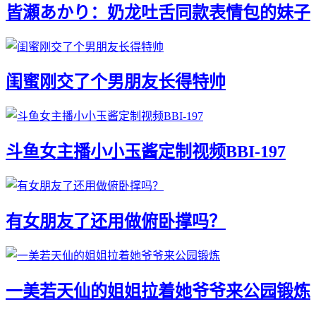
皆瀬あかり：奶龙吐舌同款表情包的妹子
闺蜜刚交了个男朋友长得特帅
斗鱼女主播小小玉酱定制视频BBI-197
有女朋友了还用做俯卧撑吗？
一美若天仙的姐姐拉着她爷爷来公园锻炼