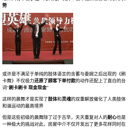
势
或许是不满足于单纯的肢体语言的含蓄与委婉之后出现的《刷
卡舞》不仅极力
还原了顾客下单付款
的动作还配上了直白的台
词“
刷卡刷卡
现金现金
”
这样的晨舞才是实现了
肢体
和
灵魂
的双重解放催化了人类肢体
和谐运动的最高境界
但是这些初级的晨舞除了过于古早，天天重复对人的
耐心
也是
一种极大的挑战对此，房屋中介不仅开发出了更多花样同时在