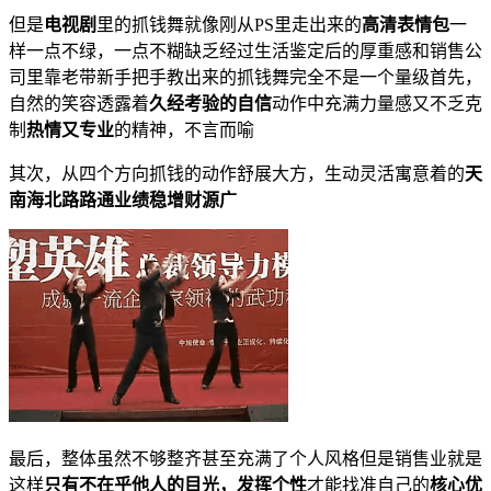
但是
电视剧
里的抓钱舞就像刚从PS里走出来的
高清表情包
一
样一点不绿，一点不糊缺乏经过生活鉴定后的厚重感和销售公
司里靠老带新手把手教出来的抓钱舞完全不是一个量级首先，
自然的笑容透露着
久经考验的自信
动作中充满力量感又不乏克
制
热情又专业
的精神，不言而喻
其次，从四个方向抓钱的动作舒展大方，生动灵活寓意着的
天
南海北路路通业绩稳增财源广
最后，整体虽然不够整齐甚至充满了个人风格但是销售业就是
这样
只有不在乎他人的目光，发挥个性
才能找准自己的
核心优