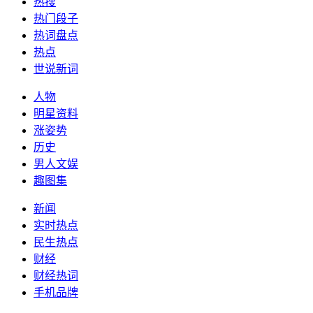
热搜
热门段子
热词盘点
热点
世说新词
人物
明星资料
涨姿势
历史
男人文娱
趣图集
新闻
实时热点
民生热点
财经
财经热词
手机品牌