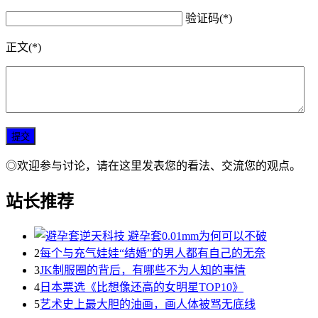
验证码(*)
正文(*)
◎欢迎参与讨论，请在这里发表您的看法、交流您的观点。
站长推荐
2
每个与充气娃娃“结婚”的男人都有自己的无奈
3
JK制服圈的背后，有哪些不为人知的事情
4
日本票选《比想像还高的女明星TOP10》
5
艺术史上最大胆的油画，画人体被骂无底线