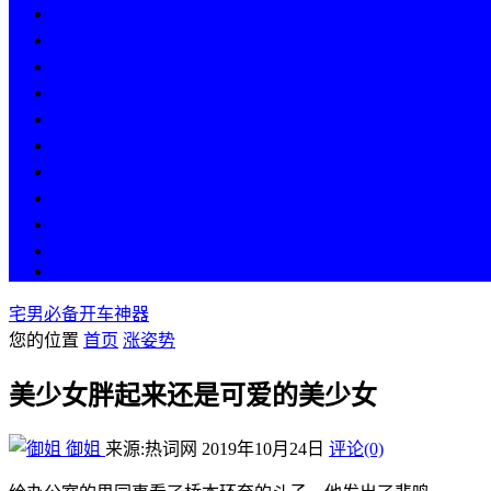
热点
人物
历史
游戏
科技
段子
美图
美女
娱乐
漫画
COS
宅男必备开车神器
您的位置
首页
涨姿势
美少女胖起来还是可爱的美少女
御姐
来源:热词网
2019年10月24日
评论(0)