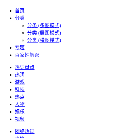
首页
分类
分类 (多图模式)
分类 (竖图模式)
分类 (横图模式)
专题
百家姓解密
热词盘点
热词
游戏
科技
热点
人物
娱乐
视频
网络热词