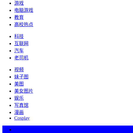
游戏
电脑游戏
教育
高校热点
科技
互联网
汽车
老司机
视频
妹子图
美图
美女图片
娱乐
写真馆
漫画
Cosplay
热词