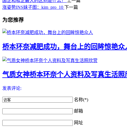
国企和私企最大的区别是什么？ ​
上一篇
涨姿势INS妹子图：kim_pro_10 ​​​​
下一篇
为您推荐
桥本环奈减肥成功，舞台上的回眸惊艳众
气质女神桥本环奈个人资料及写真生活照
发表评论:
名称(*)
邮箱
网址