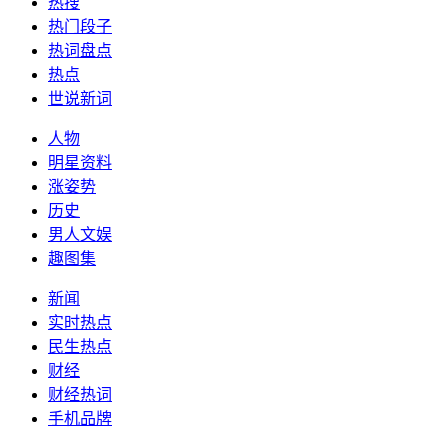
热搜
热门段子
热词盘点
热点
世说新词
人物
明星资料
涨姿势
历史
男人文娱
趣图集
新闻
实时热点
民生热点
财经
财经热词
手机品牌