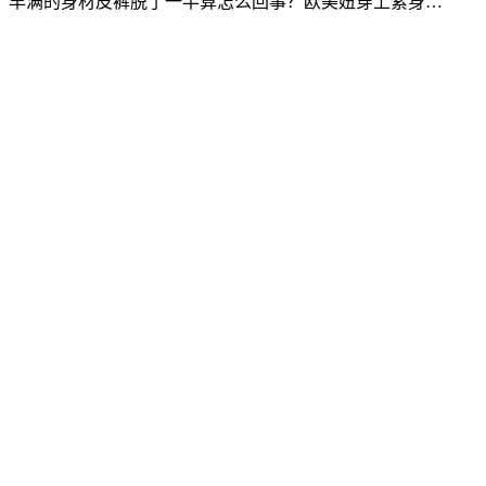
？丰满的身材皮裤脱了一半算怎么回事？欧美妞穿上紧身…