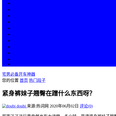
热点
人物
历史
游戏
科技
段子
美图
美女
娱乐
漫画
COS
宅男必备开车神器
您的位置
首页
热门段子
紧身裤妹子翘臀在蹭什么东西呀？
doubi
来源:热词网
2020年06月02日
评论(0)