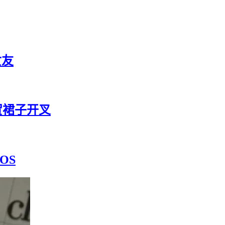
女友
贺裙子开叉
OS