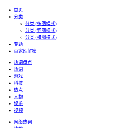
首页
分类
分类 (多图模式)
分类 (竖图模式)
分类 (横图模式)
专题
百家姓解密
热词盘点
热词
游戏
科技
热点
人物
娱乐
视频
网络热词