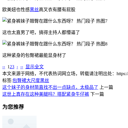
欧美妞也性感
黑丝
高叉衣有腰有屁股
这也太直男了吧，搞得主持人都懵逼了
这种紧身的包臀裙最能显身材了
‹‹
1
2
3
›
››
显示全文
本文来源于网络，不代表热词网立场，转载请注明出处：https://www.lnlnl
标签:
包臀裙
大尺度
黑丝
这个妹子的身材简直找不出一点缺点，太极品了
上一篇
这世上真存在这种美腿吗？搭配紧身牛仔裤
下一篇
为您推荐