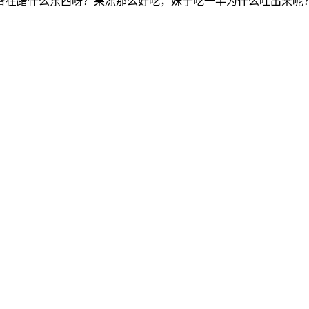
臀在蹭什么东西呀？果冻那么好吃，妹子吃一半为什么吐出来呢