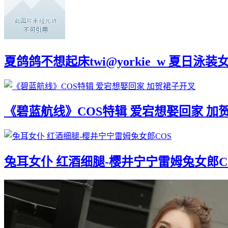
夏鸽鸽不想起床twi@yorkie_w 夏日泳装
《碧蓝航线》COS特辑 爱宕想娶回家 加
兔耳女仆 红酒细腿-樱井宁宁雷姆兔女郎C