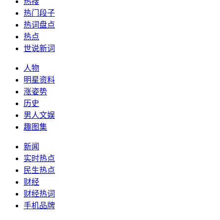
热搜
热门段子
热词盘点
热点
世说新词
人物
明星资料
涨姿势
历史
男人文娱
趣图集
新闻
实时热点
民生热点
财经
财经热词
手机品牌