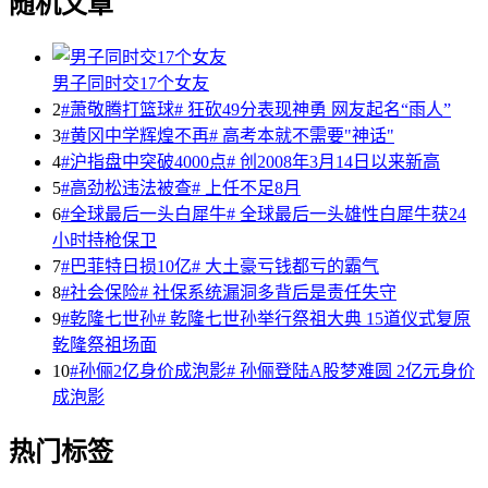
随机文章
男子同时交17个女友
2
#萧敬腾打篮球# 狂砍49分表现神勇 网友起名“雨人”
3
#黄冈中学辉煌不再# 高考本就不需要"神话"
4
#沪指盘中突破4000点# 创2008年3月14日以来新高
5
#高劲松违法被查# 上任不足8月
6
#全球最后一头白犀牛# 全球最后一头雄性白犀牛获24
小时持枪保卫
7
#巴菲特日损10亿# 大土豪亏钱都亏的霸气
8
#社会保险# 社保系统漏洞多背后是责任失守
9
#乾隆七世孙# 乾隆七世孙举行祭祖大典 15道仪式复原
乾隆祭祖场面
10
#孙俪2亿身价成泡影# 孙俪登陆A股梦难圆 2亿元身价
成泡影
热门标签