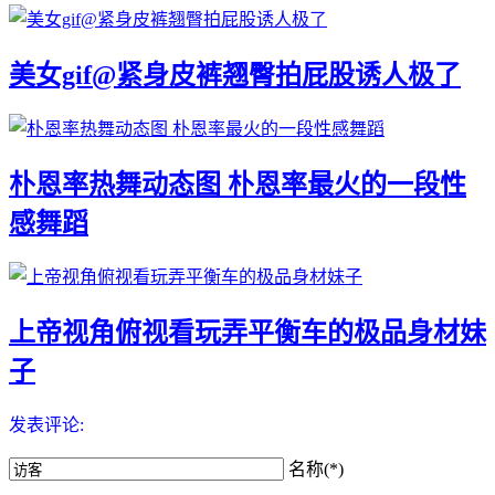
美女gif@紧身皮裤翘臀拍屁股诱人极了
朴恩率热舞动态图 朴恩率最火的一段性
感舞蹈
上帝视角俯视看玩弄平衡车的极品身材妹
子
发表评论:
名称(*)