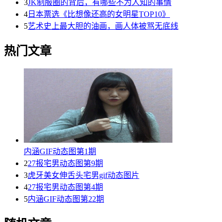
3
JK制服圈的背后，有哪些不为人知的事情
4
日本票选《比想像还高的女明星TOP10》
5
艺术史上最大胆的油画，画人体被骂无底线
热门文章
内涵GIF动态图第1期
2
27报宅男动态图第9期
3
虎牙美女伸舌头宅男gif动态图片
4
27报宅男动态图第4期
5
内涵GIF动态图第22期