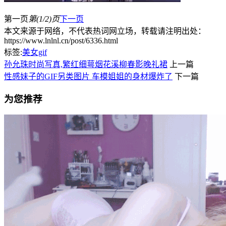
第一页
第(1/2)页
下一页
本文来源于网络，不代表热词网立场，转载请注明出处：
https://www.lnlnl.cn/post/6336.html
标签:
美女gif
孙允珠时尚写真,繁红细萼烟花溪柳春影晚礼裙
上一篇
性感妹子的GIF另类图片 车模姐姐的身材爆炸了
下一篇
为您推荐