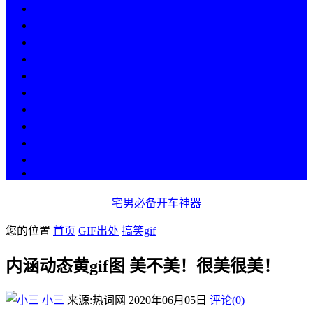
热点
人物
历史
游戏
科技
段子
美图
美女
娱乐
漫画
COS
宅男必备开车神器
您的位置
首页
GIF出处
搞笑gif
内涵动态黄gif图 美不美！很美很美！
小三
来源:热词网
2020年06月05日
评论(0)