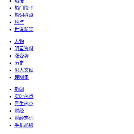
热搜
热门段子
热词盘点
热点
世说新词
人物
明星资料
涨姿势
历史
男人文娱
趣图集
新闻
实时热点
民生热点
财经
财经热词
手机品牌