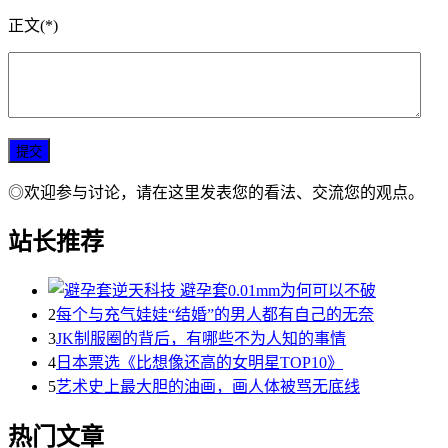
正文(*)
◎欢迎参与讨论，请在这里发表您的看法、交流您的观点。
站长推荐
2
每个与充气娃娃“结婚”的男人都有自己的无奈
3
JK制服圈的背后，有哪些不为人知的事情
4
日本票选《比想像还高的女明星TOP10》
5
艺术史上最大胆的油画，画人体被骂无底线
热门文章