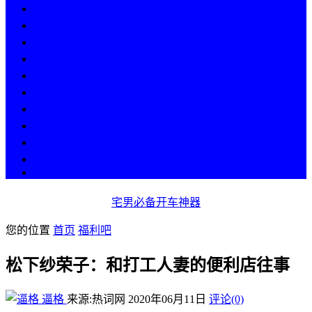
热点
人物
历史
游戏
科技
段子
美图
美女
娱乐
漫画
COS
宅男必备开车神器
您的位置
首页
福利吧
松下纱荣子：和打工人妻的便利店往事
逼格
来源:热词网
2020年06月11日
评论(0)