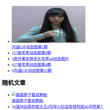
内涵GIF动态图第1期
2
27报宅男动态图第9期
3
虎牙美女伸舌头宅男gif动态图片
4
27报宅男动态图第4期
5
内涵GIF动态图第22期
随机文章
泰国男子娶双胞胎
2
#温州出现存款大王#日存23亿这些钱到底从何而来？