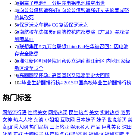
3
#铝离子电池# 一分钟充电铝电池横空出世
4
#向公公借钱遭强奸# 向公公借钱遭强奸丈夫恼羞成怒
将其砍死
5
#保罗沃克车祸# CG复活保罗沃克
6
#南航校花陈都灵# 南航校花陈都灵演《左耳》哭戏演
到喷鼻血
7
#联想集团# 九万台联想ThinkPad在华被召回：因电池
存安全隐患
8
#湘江新区# 国务院同意设立湖南湘江新区 内地国家级
新区增至12个
9
#高圆圆疑怀孕# 高圆圆赵又廷恋爱史大回顾
10
#毕业生薪酬排行榜# 2015中国高校毕业生薪酬排行榜
热门标签
网络流行语
性感美女
网络热词
民生热点
美女
实时热点
宅男
女神
热点人物
杂谈
小姐姐
互联网
日本妹子
妹子
世说新词
美
女gif
秀人网
热门品牌
三上悠亚
娱乐名人
产品
巨乳美女
深田
咏美
正妹
大胸妹子
体育热点
GIF动态图
福利gif
福利车牌
电