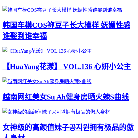
韩国车模COS祢豆子长大模样 妩媚性感
谁娶到谁幸福
【HuaYang花漾】 VOL.136 心妍小公主
越南网红美女Su Ah健身房晒火辣S曲线
女神级的高颜值妹子공지원拥有极品的傲