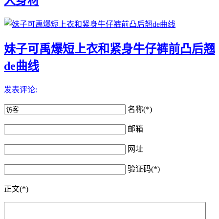
人身材
妹子可禹爆短上衣和紧身牛仔裤前凸后翘
de曲线
发表评论:
名称(*)
邮箱
网址
验证码(*)
正文(*)