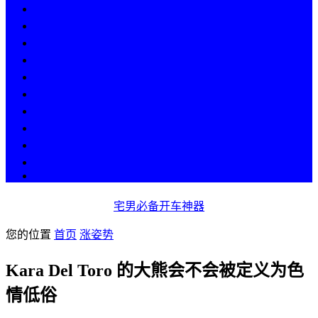
热点
人物
历史
游戏
科技
段子
美图
美女
娱乐
漫画
COS
宅男必备开车神器
您的位置
首页
涨姿势
Kara Del Toro 的大熊会不会被定义为色
情低俗