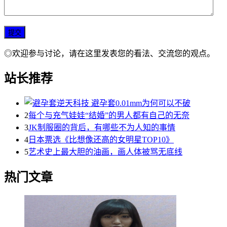
◎欢迎参与讨论，请在这里发表您的看法、交流您的观点。
站长推荐
2
每个与充气娃娃“结婚”的男人都有自己的无奈
3
JK制服圈的背后，有哪些不为人知的事情
4
日本票选《比想像还高的女明星TOP10》
5
艺术史上最大胆的油画，画人体被骂无底线
热门文章