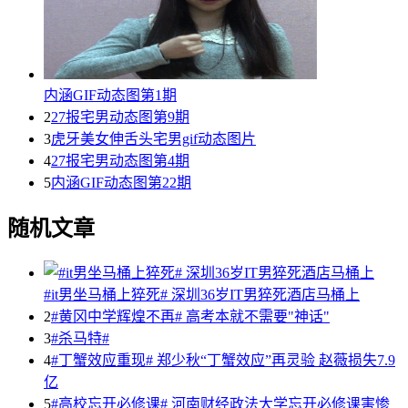
内涵GIF动态图第1期
2
27报宅男动态图第9期
3
虎牙美女伸舌头宅男gif动态图片
4
27报宅男动态图第4期
5
内涵GIF动态图第22期
随机文章
#it男坐马桶上猝死# 深圳36岁IT男猝死酒店马桶上
2
#黄冈中学辉煌不再# 高考本就不需要"神话"
3
#杀马特#
4
#丁蟹效应重现# 郑少秋“丁蟹效应”再灵验 赵薇损失7.9
亿
5
#高校忘开必修课# 河南财经政法大学忘开必修课害惨