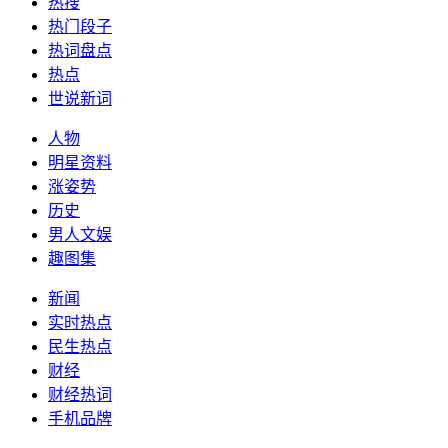
热搜
热门段子
热词盘点
热点
世说新词
人物
明星资料
涨姿势
历史
男人文娱
趣图集
新闻
实时热点
民生热点
财经
财经热词
手机品牌