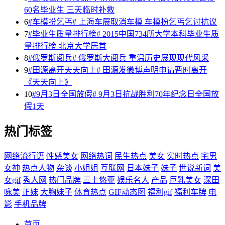
60名毕业生 三天临时补救
6
#车模扮乞丐# 上海车展取消车模 车模扮乞丐乞讨抗议
7
#毕业生质量排行榜# 2015中国734所大学本科毕业生质
量排行榜 北京大学居首
8
#俄罗斯阅兵# 俄罗斯大阅兵 重温历史展现现代风采
9
#田源离开天天向上# 田源发微博声明申请暂时离开
《天天向上》
10
#9月3日全国放假# 9月3日抗战胜利70年纪念日全国放
假1天
热门标签
网络流行语
性感美女
网络热词
民生热点
美女
实时热点
宅男
女神
热点人物
杂谈
小姐姐
互联网
日本妹子
妹子
世说新词
美
女gif
秀人网
热门品牌
三上悠亚
娱乐名人
产品
巨乳美女
深田
咏美
正妹
大胸妹子
体育热点
GIF动态图
福利gif
福利车牌
电
影
手机品牌
首页