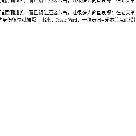
传，肤如凝脂腰细腿长，而且颜值还这么高，让很多人简直哀嚎：在老
传，肤如凝脂腰细腿长，而且颜值还这么高，让很多人简直哀嚎：在
快就被爆了出来，Jessie Vard，一位泰国--爱尔兰混血模