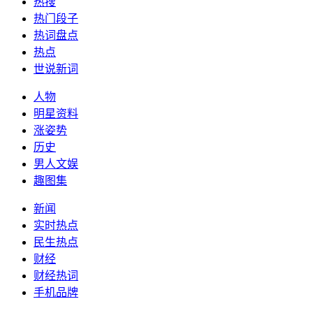
热搜
热门段子
热词盘点
热点
世说新词
人物
明星资料
涨姿势
历史
男人文娱
趣图集
新闻
实时热点
民生热点
财经
财经热词
手机品牌