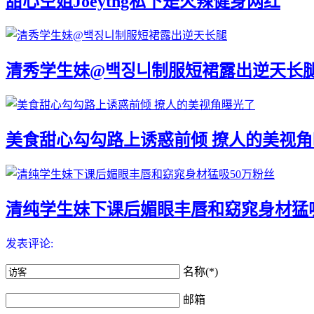
甜心空姐Joeytng私下是火辣健身网红
清秀学生妹@백징니制服短裙露出逆天长
美食甜心勾勾路上诱惑前倾 撩人的美视
清纯学生妹下课后媚眼丰唇和窈窕身材猛吸
发表评论:
名称(*)
邮箱