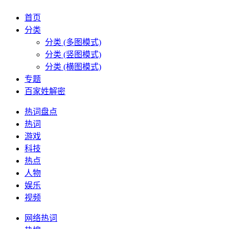
首页
分类
分类 (多图模式)
分类 (竖图模式)
分类 (横图模式)
专题
百家姓解密
热词盘点
热词
游戏
科技
热点
人物
娱乐
视频
网络热词