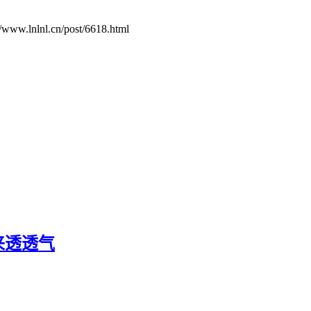
.cn/post/6618.html
来透透气