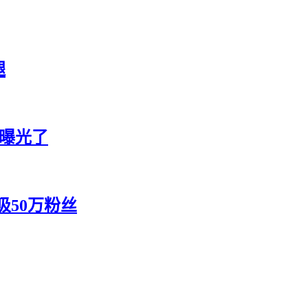
腿
角曝光了
50万粉丝