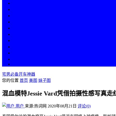
热点
人物
历史
游戏
科技
段子
美图
美女
娱乐
漫画
COS
宅男必备开车神器
您的位置
首页
美图
妹子图
混血模特Jessie Vard凭借拍摄性感写真
用户
来源:热词网
2020年08月21日
评论(0)