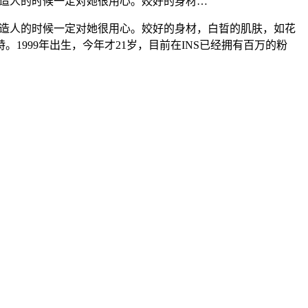
天爷造人的时候一定对她很用心。姣好的身材…
老天爷造人的时候一定对她很用心。姣好的身材，白晢的肌肤，如花
特。1999年出生，今年才21岁，目前在INS已经拥有百万的粉