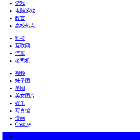
游戏
电脑游戏
教育
高校热点
科技
互联网
汽车
老司机
视频
妹子图
美图
美女图片
娱乐
写真馆
漫画
Cosplay
热词