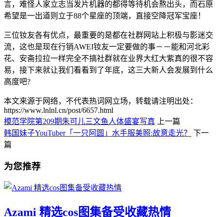
言，难怪人家立志当发片机器的都得等待机会熬出头，而石原
希望是一出道则立于88个星座的顶端，直接空降冠军宝座！
三位钕友各有优点，最重要的是都在社群网站上积极与影迷交
流，这也是现在行销AWEI钕友一定要做的事－－能和河北彩
花、安斋拉拉一样完全不搞社群就在业界大红大紫真的很不容
易，接下来就让我们看看到了年底，这三大新人会发展到什么
高度吧?
本文来源于网络，不代表热词网立场，转载请注明出处：
https://www.lnlnl.cn/post/6657.html
模范学院第209期朱可儿三文鱼人体盛宴写真
上一篇
韩国妹子YouTuber「一只阿圆」水手服美照:故意走光？
下一
篇
为您推荐
Azami 精选cos图集备受收藏热情