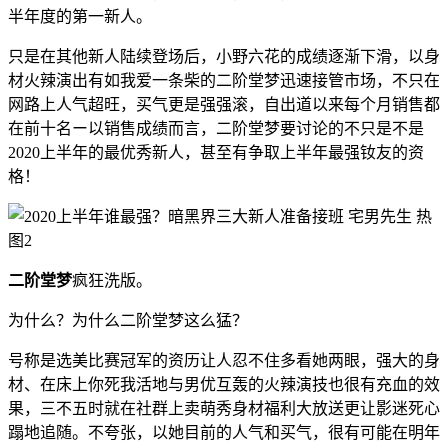
半年度的第一新人。
只是在其他新人陆续登场后，小野六花的成绩逐渐下滑，以身
材火辣演出有如我爱一条柴的二阶堂梦迅速接管市场，不只在
网路上人气超旺，买气更是强强滚，自出道以来每个月销售都
在前十名ー以销售成绩而言，二阶堂梦要讨论的不只是不是
2020上半年的最优秀新人，甚至有争取上半年最强钕友的资
格！
二阶堂梦
疯狂洗版。
为什么？为什么二阶堂梦这么猛？
号称是选美比赛冠军的资历让人忍不住多看她两眼，强大的身
材、在床上你死我活地与男优互轰的火辣演技也很有充血的效
果，三不五时就在社群上卖萌秀身材福利大放送更让影迷死心
蹋地追随。不夸张，以她目前的人气和买气，很有可能在明年