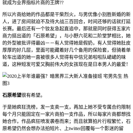
就成为业界指标片商的王牌??
所以片商给她的作品都是干柴烈火，与男优像小别胜新婚的新
人，进了房间就迫不及待大战三百回合，时间还够的话就打延
长赛。最后还有一个钕友急起直追中，那就是同时获得五家片
商力挺出道的「石原希望」，与小野六花和二阶堂梦相比，她
的外型被批评得最凶－－有人觉得她是假奶，有人觉得她肚皮
厚厚的好几层，里面可能藏着好几个备用的保险套，但骑着单
轮车出道的她一直被很多人觉得有中信兄弟啦啦队峮峮的味
道，这种短发可爱又胸前伟大的女孩现在是日本男人的最爱！
石原希望
很有希望。
于是她疯狂洗榜，发一支卖一支，再加上她不受专属合约限制
每个月只能固定在一家片商拍一支作品，所以每家片商都想找
她合作，作品疯狂喷发袭卷而来；而且就算拍片行程繁忙，石
原希望仍然会想办法拍短片、上twitter回覆每一个影迷的留