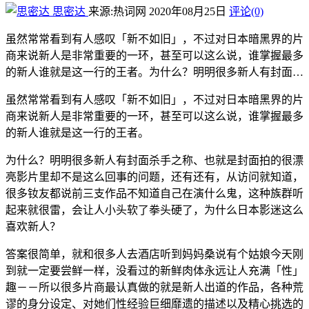
思密达
来源:热词网
2020年08月25日
评论(0)
虽然常常看到有人感叹「新不如旧」，不过对日本暗黑界的片
商来说新人是非常重要的一环，甚至可以这么说，谁掌握最多
的新人谁就是这一行的王者。为什么？明明很多新人有封面…
虽然常常看到有人感叹「新不如旧」，不过对日本暗黑界的片
商来说新人是非常重要的一环，甚至可以这么说，谁掌握最多
的新人谁就是这一行的王者。
为什么？明明很多新人有封面杀手之称、也就是封面拍的很漂
亮影片里却不是这么回事的问题，还有还有，从访问就知道，
很多钕友都说前三支作品不知道自己在演什么鬼，这种族群听
起来就很雷，会让人小头软了拳头硬了，为什么日本影迷这么
喜欢新人？
答案很简单，就和很多人去酒店听到妈妈桑说有个姑娘今天刚
到就一定要尝鲜一样，没看过的新鲜肉体永远让人充满「性」
趣－－所以很多片商最认真做的就是新人出道的作品，各种荒
谬的身分设定、对她们性经验巨细靡遗的描述以及精心挑选的