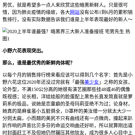
男优，就是希望多一点人来欣赏这些暗黑新鲜人。只是很可
惜，因为肺炎疫情的缘故，各大
网站
没有公布1到6月的累积销
售排行，没有实际数据告诉我们谁是上半年表现最好的新人～
小野六花表现突出。
那么，谁是最优秀的新鲜肉体呢？
以每个月的销售排行榜来看应该可以得到几个名字：首先是小
野六花这位2020年还没过完就有「最强
美少女
」之称的女孩，
论外型，不满150公分高的她很有演艺圈那些挂48或46的偶像
既视感；论长相，洋娃娃般的脸蛋配上黑色长直发简直就是萝
莉系的极品，说她是恋童癖的圣母玛莉亚绝不为过；论身材，
她真的是麻雀虽小五脏俱全，D罩杯的美汝增一分就太大少一
分则太扁，小而翘的美尻不只有曲线还有一点微肉，撞起来趴
趴作响的声音比贝多芬的命运交响曲还好听，所以就算刚出道
时封面赶工不及但她仍然辗压其他钕友，成为很多人心目中上