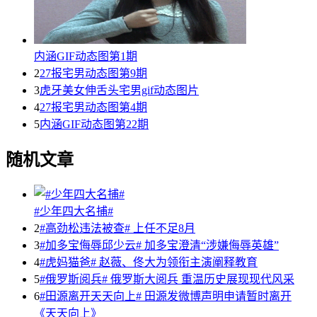
内涵GIF动态图第1期
2
27报宅男动态图第9期
3
虎牙美女伸舌头宅男gif动态图片
4
27报宅男动态图第4期
5
内涵GIF动态图第22期
随机文章
#少年四大名捕#
2
#高劲松违法被查# 上任不足8月
3
#加多宝侮辱邱少云# 加多宝澄清“涉嫌侮辱英雄”
4
#虎妈猫爸# 赵薇、佟大为领衔主演阐释教育
5
#俄罗斯阅兵# 俄罗斯大阅兵 重温历史展现现代风采
6
#田源离开天天向上# 田源发微博声明申请暂时离开
《天天向上》