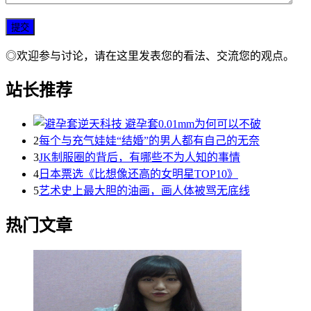
◎欢迎参与讨论，请在这里发表您的看法、交流您的观点。
站长推荐
2
每个与充气娃娃“结婚”的男人都有自己的无奈
3
JK制服圈的背后，有哪些不为人知的事情
4
日本票选《比想像还高的女明星TOP10》
5
艺术史上最大胆的油画，画人体被骂无底线
热门文章