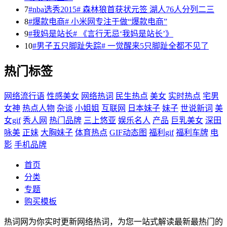
7
#nba选秀2015# 森林狼首获状元签 湖人76人分列二三
8
#爆款电商# 小米网专注于做“爆款电商”
9
#我妈是站长# 《言行无忌‘我妈是站长’》
10
#男子五只脚趾失踪# 一觉醒来5只脚趾全都不见了
热门标签
网络流行语
性感美女
网络热词
民生热点
美女
实时热点
宅男
女神
热点人物
杂谈
小姐姐
互联网
日本妹子
妹子
世说新词
美
女gif
秀人网
热门品牌
三上悠亚
娱乐名人
产品
巨乳美女
深田
咏美
正妹
大胸妹子
体育热点
GIF动态图
福利gif
福利车牌
电
影
手机品牌
首页
分类
专题
购买模板
热词网为你实时更新网络热词，为您一站式解读最新最热门的