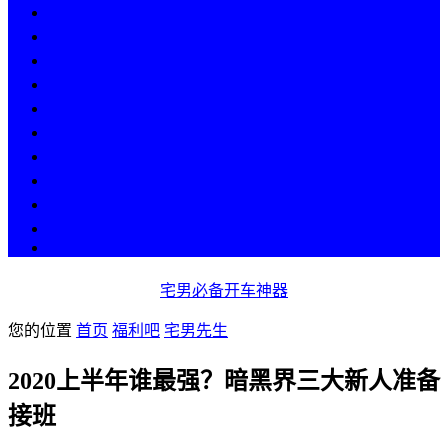
热点
人物
历史
游戏
科技
段子
美图
美女
娱乐
漫画
COS
宅男必备开车神器
您的位置
首页
福利吧
宅男先生
2020上半年谁最强？暗黑界三大新人准备
接班