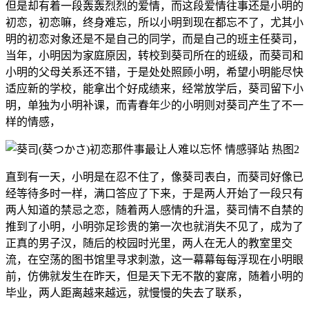
但是却有着一段轰轰烈烈的爱情，而这段爱情往事还是小明的
初恋，初恋嘛，终身难忘，所以小明到现在都忘不了，尤其小
明的初恋对象还是不是自己的同学，而是自己的班主任葵司，
当年，小明因为家庭原因，转校到葵司所在的班级，而葵司和
小明的父母关系还不错，于是处处照顾小明，希望小明能尽快
适应新的学校，能拿出个好成绩来，经常放学后，葵司留下小
明，单独为小明补课，而青春年少的小明则对葵司产生了不一
样的情感，
直到有一天，小明是在忍不住了，像葵司表白，而葵司好像已
经等待多时一样，满口答应了下来，于是两人开始了一段只有
两人知道的禁忌之恋，随着两人感情的升温，葵司情不自禁的
推到了小明，小明弥足珍贵的第一次也就消失不见了，成为了
正真的男子汉，随后的校园时光里，两人在无人的教室里交
流，在空荡的图书馆里寻求刺激，这一幕幕每每浮现在小明眼
前，仿佛就发生在昨天，但是天下无不散的宴席，随着小明的
毕业，两人距离越来越远，就慢慢的失去了联系，