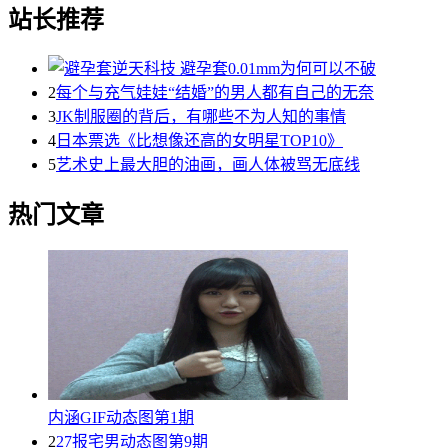
站长推荐
2
每个与充气娃娃“结婚”的男人都有自己的无奈
3
JK制服圈的背后，有哪些不为人知的事情
4
日本票选《比想像还高的女明星TOP10》
5
艺术史上最大胆的油画，画人体被骂无底线
热门文章
内涵GIF动态图第1期
2
27报宅男动态图第9期