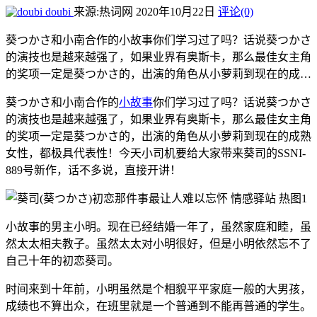
doubi
来源:热词网
2020年10月22日
评论(0)
葵つかさ和小南合作的小故事你们学习过了吗？话说葵つかさ
的演技也是越来越强了，如果业界有奥斯卡，那么最佳女主角
的奖项一定是葵つかさ的，出演的角色从小萝莉到现在的成…
葵つかさ和小南合作的
小故事
你们学习过了吗？话说葵つかさ
的演技也是越来越强了，如果业界有奥斯卡，那么最佳女主角
的奖项一定是葵つかさ的，出演的角色从小萝莉到现在的成熟
女性，都极具代表性！今天小司机要给大家带来葵司的SSNI-
889号新作，话不多说，直接开讲！
小故事的男主小明。现在已经结婚一年了，虽然家庭和睦，虽
然太太相夫教子。虽然太太对小明很好，但是小明依然忘不了
自己十年的初恋葵司。
时间来到十年前，小明虽然是个相貌平平家庭一般的大男孩，
成绩也不算出众，在班里就是一个普通到不能再普通的学生。