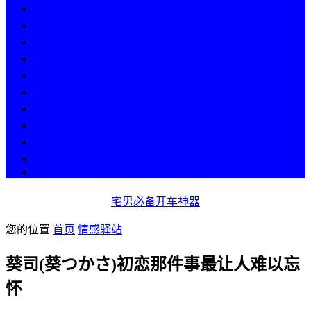
热点
人物
历史
游戏
科技
段子
美图
美女
娱乐
漫画
COS
宅男必备开车神器
您的位置
首页
情感驿站
葵司(葵つかさ)初恋那件事最让人难以忘
怀