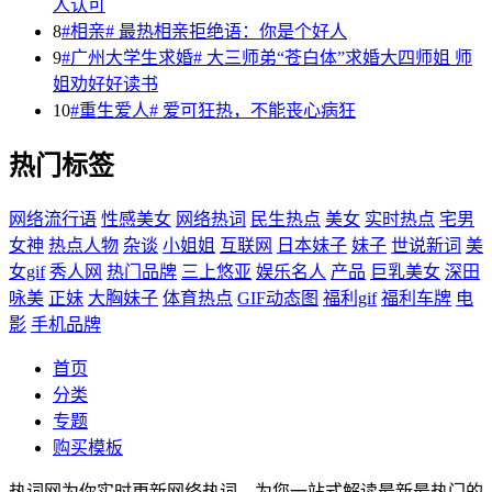
人认可
8
#相亲# 最热相亲拒绝语：你是个好人
9
#广州大学生求婚# 大三师弟“苍白体”求婚大四师姐 师
姐劝好好读书
10
#重生爱人# 爱可狂热，不能丧心病狂
热门标签
网络流行语
性感美女
网络热词
民生热点
美女
实时热点
宅男
女神
热点人物
杂谈
小姐姐
互联网
日本妹子
妹子
世说新词
美
女gif
秀人网
热门品牌
三上悠亚
娱乐名人
产品
巨乳美女
深田
咏美
正妹
大胸妹子
体育热点
GIF动态图
福利gif
福利车牌
电
影
手机品牌
首页
分类
专题
购买模板
热词网为你实时更新网络热词，为您一站式解读最新最热门的