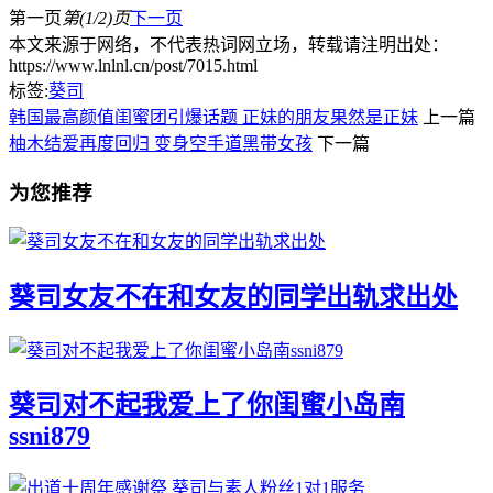
第一页
第(1/2)页
下一页
本文来源于网络，不代表热词网立场，转载请注明出处：
https://www.lnlnl.cn/post/7015.html
标签:
葵司
韩国最高颜值闺蜜团引爆话题 正妹的朋友果然是正妹
上一篇
柚木结爱再度回归 变身空手道黑带女孩
下一篇
为您推荐
葵司女友不在和女友的同学出轨求出处
葵司对不起我爱上了你闺蜜小岛南
ssni879