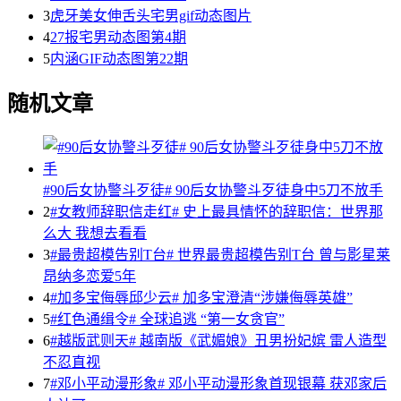
3
虎牙美女伸舌头宅男gif动态图片
4
27报宅男动态图第4期
5
内涵GIF动态图第22期
随机文章
#90后女协警斗歹徒# 90后女协警斗歹徒身中5刀不放手
2
#女教师辞职信走红# 史上最具情怀的辞职信：世界那
么大 我想去看看
3
#最贵超模告别T台# 世界最贵超模告别T台 曾与影星莱
昂纳多恋爱5年
4
#加多宝侮辱邱少云# 加多宝澄清“涉嫌侮辱英雄”
5
#红色通缉令# 全球追逃 “第一女贪官”
6
#越版武则天# 越南版《武媚娘》丑男扮妃嫔 雷人造型
不忍直视
7
#邓小平动漫形象# 邓小平动漫形象首现银幕 获邓家后