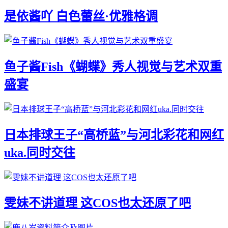
是依酱吖 白色蕾丝·优雅格调
鱼子酱Fish《蝴蝶》秀人视觉与艺术双重
盛宴
日本排球王子“高桥蓝”与河北彩花和网红
uka.同时交往
雯妹不讲道理 这COS也太还原了吧