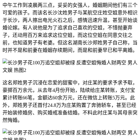
中午工作到凌晨两三点，妥妥的女强人，婚姻期间他们有三个
可爱的孩子。而该名长沙沈姓男子与某航空庄姓空姐意外相识
于长沙，两人擦出电光火石之后，感情迅速升温，甚至开始谈
婚论嫁。有人说他是为了追求自己喜欢的空姐，不惜抛妻弃
子，还动用百万来追求这位空姐，而这位空姐在同意交往之
前，也知道男子有老婆。但这名湖南长沙郑姓男子自己称，当
时并不是和前妻在婚姻存续期间，而是和前妻早已和平离婚。
这名郑姓男子沉浸在恋爱的甜蜜中，对庄某的要求予求予取，
豪掷百万余元，从去年4月份开始，陆续给庄某转账，支付宝
累计转账66笔，金额达60余万元，还在微信上转账5万元。此
外，郑姓男子还首付24.8万为庄某购置了奔驰轿车，甚至已经
开始装修婚房、购买婚戒准备结婚。不料此时庄某与其母亲突
然悔婚。