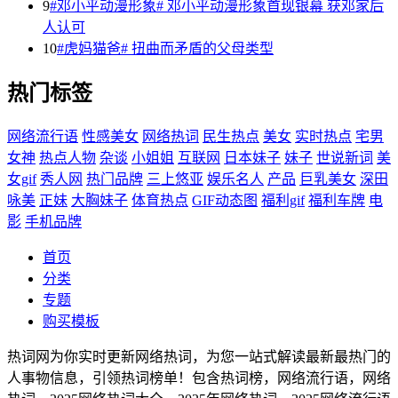
9
#邓小平动漫形象# 邓小平动漫形象首现银幕 获邓家后
人认可
10
#虎妈猫爸# 扭曲而矛盾的父母类型
热门标签
网络流行语
性感美女
网络热词
民生热点
美女
实时热点
宅男
女神
热点人物
杂谈
小姐姐
互联网
日本妹子
妹子
世说新词
美
女gif
秀人网
热门品牌
三上悠亚
娱乐名人
产品
巨乳美女
深田
咏美
正妹
大胸妹子
体育热点
GIF动态图
福利gif
福利车牌
电
影
手机品牌
首页
分类
专题
购买模板
热词网为你实时更新网络热词，为您一站式解读最新最热门的
人事物信息，引领热词榜单！包含热词榜，网络流行语，网络