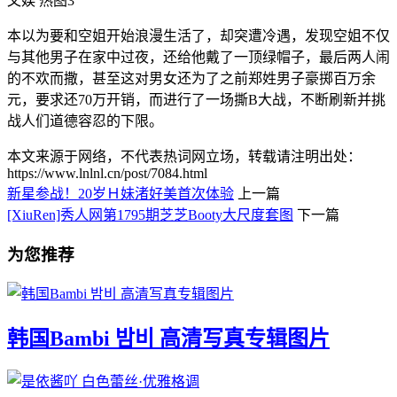
本以为要和空姐开始浪漫生活了，却突遭冷遇，发现空姐不仅
与其他男子在家中过夜，还给他戴了一顶绿帽子，最后两人闹
的不欢而撒，甚至这对男女还为了之前郑姓男子豪掷百万余
元，要求还70万开销，而进行了一场撕B大战，不断刷新并挑
战人们道德容忍的下限。
本文来源于网络，不代表热词网立场，转载请注明出处：
https://www.lnlnl.cn/post/7084.html
新星参战！20岁Ｈ妹渚好美首次体验
上一篇
[XiuRen]秀人网第1795期芝芝Booty大尺度套图
下一篇
为您推荐
韩国Bambi 밤비 高清写真专辑图片