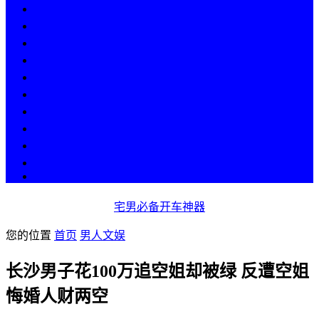
热点
人物
历史
游戏
科技
段子
美图
美女
娱乐
漫画
COS
宅男必备开车神器
您的位置
首页
男人文娱
长沙男子花100万追空姐却被绿 反遭空姐
悔婚人财两空