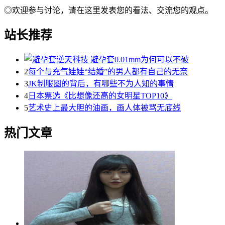
◎欢迎参与讨论，请在这里发表您的看法、交流您的观点。
站长推荐
2
每个与充气娃娃“结婚”的男人都有自己的无奈
3
JK制服圈的背后，有哪些不为人知的事情
4
日本票选《比想像还高的女明星TOP10》
5
艺术史上最大胆的油画，画人体被骂无底线
热门文章