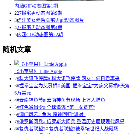
内涵GIF动态图第1期
2
27报宅男动态图第9期
3
虎牙美女伸舌头宅男gif动态图片
4
27报宅男动态图第4期
5
内涵GIF动态图第22期
随机文章
《小苹果》 Little Apple
2
#科大讯飞停牌# 科大讯飞停牌 网友：何日君再来
3
#握拳宝宝为父募捐# 美国“握拳宝宝”为病父募捐6天筹
6万美元
4
#云南神鱼节# 云南神鱼节现场 上万人捕鱼
5
#红色通缉令# 全球追逃 “第一女贪官”
6
#澳门风云# 鱼为:赌神回归“派对”
7
#俄罗斯阅兵# 俄罗斯大阅兵 重温历史展现现代风采
8
#复仇者联盟2# 复仇者联盟2被拳坛世纪大战砸场