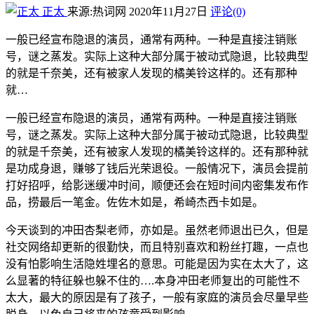
正太
来源:热词网
2020年11月27日
评论(0)
一般已经宣布隐退的演员，通常有两种。一种是直接注销账
号，谜之蒸发。实际上这种大部分属于被动式隐退，比较典型
的就是千奈美，还有被家人发现的橘美铃这样的。还有那种
就…
一般已经宣布隐退的演员，通常有两种。一种是直接注销账
号，谜之蒸发。实际上这种大部分属于被动式隐退，比较典型
的就是千奈美，还有被家人发现的橘美铃这样的。还有那种就
是功成身退，赚够了钱后光荣退役。一般情况下，演员会提前
打好招呼，给影迷缓冲时间，顺便还会在短时间内密集发布作
品，捞最后一笔金。佐佐木如是，希崎杰西卡如是。
今天谈到的冲田杏梨老师，亦如是。虽然老师退出已久，但是
社交网络却更新的很勤快，而且特别喜欢和粉丝打趣，一点也
没有怕影响生活隐姓埋名的意思。可能是因为实在太大了，这
么显著的特征躲也躲不住的….本身冲田老师复出的可能性不
太大，最大的原因是有了孩子，一般有家庭的演员会尽量早些