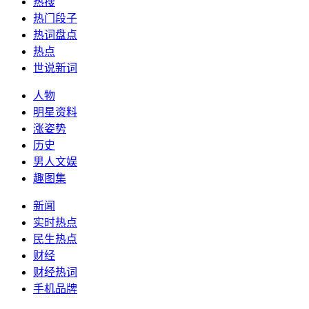
热搜
热门段子
热词盘点
热点
世说新词
人物
明星资料
涨姿势
历史
男人文娱
趣图集
新闻
实时热点
民生热点
财经
财经热词
手机品牌