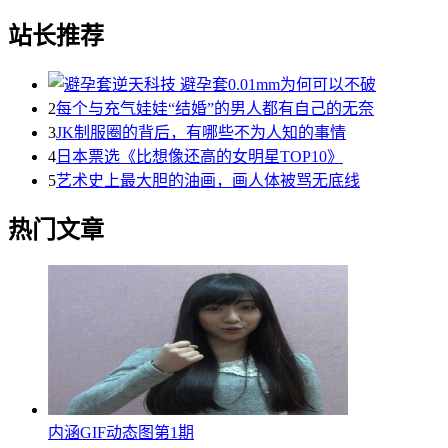
站长推荐
2
每个与充气娃娃“结婚”的男人都有自己的无奈
3
JK制服圈的背后，有哪些不为人知的事情
4
日本票选《比想像还高的女明星TOP10》
5
艺术史上最大胆的油画，画人体被骂无底线
热门文章
内涵GIF动态图第1期