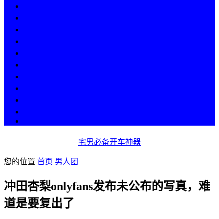
热点
人物
历史
游戏
科技
段子
美图
美女
娱乐
漫画
COS
宅男必备开车神器
您的位置
首页
男人团
冲田杏梨onlyfans发布未公布的写真，难
道是要复出了