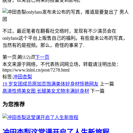
脱身，以免自己将来的孩童受到影响。
不过，最近笔者在翻看社交络时，发现有不少演员会在
onlyfans这个平台上贩售自己的福利。有些是未公布的写真，
当然有的是视频。那么，奇怪的事来了.
第一页
第(1/2)页
下一页
本文来源于网络，不代表热词网立场，转载请注明出处：
https://www.lnlnl.cn/post/7278.html
标签:
冲田杏梨
19 岁女团成员原加恋饱满美体好身材惊艳网友
上一篇
高清性感美女图 长腿美女尤物丰满好身材
下一篇
为您推荐
冲田杏梨这堂课开启了人生新旅程