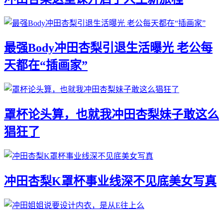
最强Body冲田杏梨引退生活曝光 老公每
天都在“插画家”
罩杯论头算，也就我冲田杏梨妹子敢这么
猖狂了
冲田杏梨K罩杯事业线深不见底美女写真