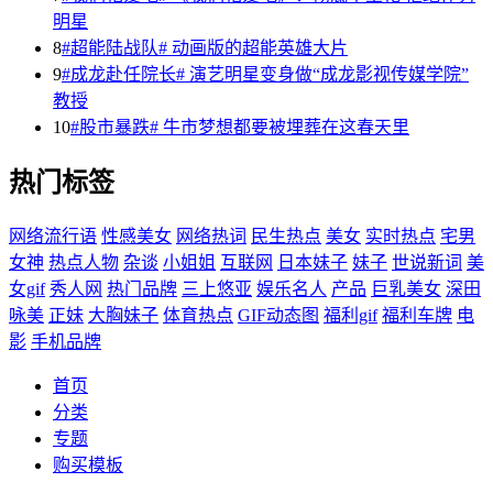
明星
8
#超能陆战队# 动画版的超能英雄大片
9
#成龙赴任院长# 演艺明星变身做“成龙影视传媒学院”
教授
10
#股市暴跌# 牛市梦想都要被埋葬在这春天里
热门标签
网络流行语
性感美女
网络热词
民生热点
美女
实时热点
宅男
女神
热点人物
杂谈
小姐姐
互联网
日本妹子
妹子
世说新词
美
女gif
秀人网
热门品牌
三上悠亚
娱乐名人
产品
巨乳美女
深田
咏美
正妹
大胸妹子
体育热点
GIF动态图
福利gif
福利车牌
电
影
手机品牌
首页
分类
专题
购买模板