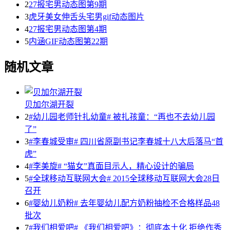
2
27报宅男动态图第9期
3
虎牙美女伸舌头宅男gif动态图片
4
27报宅男动态图第4期
5
内涵GIF动态图第22期
随机文章
贝加尔湖开裂
2
#幼儿园老师针扎幼童# 被扎孩童：“再也不去幼儿园
了”
3
#李春城受审# 四川省原副书记李春城十八大后落马“首
虎”
4
#李美旋# “猫女”真面目示人，精心设计的骗局
5
#全球移动互联网大会# 2015全球移动互联网大会28日
召开
6
#婴幼儿奶粉# 去年婴幼儿配方奶粉抽检不合格样品48
批次
7
#我们相爱吧# 《我们相爱吧》：彻底本土化 拒绝作秀