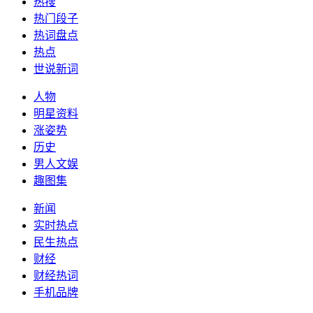
热搜
热门段子
热词盘点
热点
世说新词
人物
明星资料
涨姿势
历史
男人文娱
趣图集
新闻
实时热点
民生热点
财经
财经热词
手机品牌