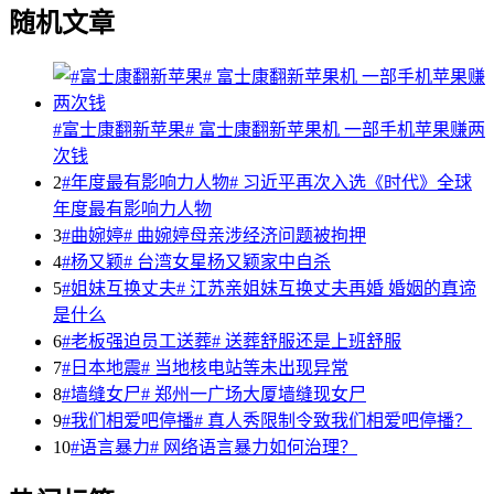
随机文章
#富士康翻新苹果# 富士康翻新苹果机 一部手机苹果赚两
次钱
2
#年度最有影响力人物# 习近平再次入选《时代》全球
年度最有影响力人物
3
#曲婉婷# 曲婉婷母亲涉经济问题被拘押
4
#杨又颖# 台湾女星杨又颖家中自杀
5
#姐妹互换丈夫# 江苏亲姐妹互换丈夫再婚 婚姻的真谛
是什么
6
#老板强迫员工送葬# 送葬舒服还是上班舒服
7
#日本地震# 当地核电站等未出现异常
8
#墙缝女尸# 郑州一广场大厦墙缝现女尸
9
#我们相爱吧停播# 真人秀限制令致我们相爱吧停播？
10
#语言暴力# 网络语言暴力如何治理？