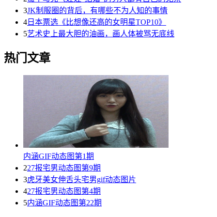
3
JK制服圈的背后，有哪些不为人知的事情
4
日本票选《比想像还高的女明星TOP10》
5
艺术史上最大胆的油画，画人体被骂无底线
热门文章
内涵GIF动态图第1期
2
27报宅男动态图第9期
3
虎牙美女伸舌头宅男gif动态图片
4
27报宅男动态图第4期
5
内涵GIF动态图第22期