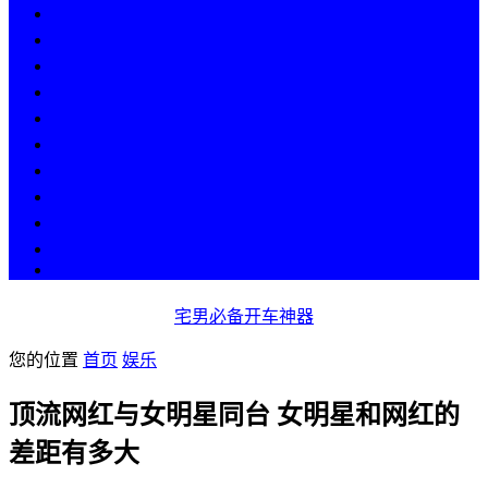
热点
人物
历史
游戏
科技
段子
美图
美女
娱乐
漫画
COS
宅男必备开车神器
您的位置
首页
娱乐
顶流网红与女明星同台 女明星和网红的
差距有多大