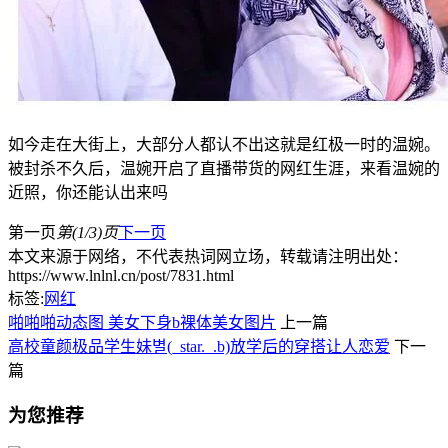
如今走在大街上，大部分人都认不出这就是红极一时的温婉。
被封杀不久后，温婉开启了直播带货的网红生涯，来看温婉的
近照，你还能认出来吗
第一页
第(1/3)页
下一页
本文来源于网络，不代表热词网立场，转载请注明出处：
https://www.lnlnl.cn/post/7831.html
标签:
网红
啪啪啪动态图 美女下身b裸体美女图片
上一篇
高校童颜极品学生妹별(_star._.b)放学后的穿搭让人恋爱
下一
篇
为您推荐