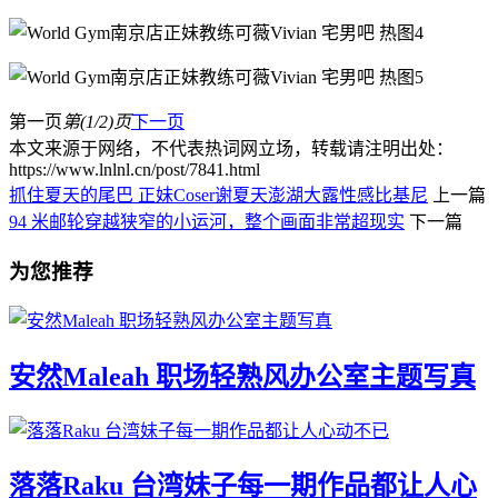
第一页
第(1/2)页
下一页
本文来源于网络，不代表热词网立场，转载请注明出处：
https://www.lnlnl.cn/post/7841.html
抓住夏天的尾巴 正妹Coser谢夏天澎湖大露性感比基尼
上一篇
94 米邮轮穿越狭窄的小运河，整个画面非常超现实
下一篇
为您推荐
安然Maleah 职场轻熟风办公室主题写真
落落Raku 台湾妹子每一期作品都让人心