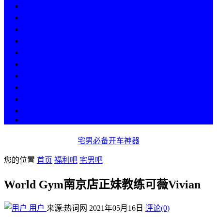
热点
人物
历史
游戏
科技
段子
美图
美女
娱乐
漫画
COS
宅男必备开车神器
您的位置
首页
福利吧
宅男吧
World Gym南京店正妹教练可薇Vivian
用户
来源:热词网
2021年05月16日
评论(0)