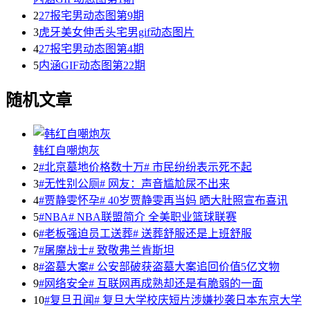
2
27报宅男动态图第9期
3
虎牙美女伸舌头宅男gif动态图片
4
27报宅男动态图第4期
5
内涵GIF动态图第22期
随机文章
韩红自嘲炮灰
2
#北京墓地价格数十万# 市民纷纷表示死不起
3
#无性别公厕# 网友：声音尴尬尿不出来
4
#贾静雯怀孕# 40岁贾静雯再当妈 晒大肚照宣布喜讯
5
#NBA# NBA联盟简介 全美职业篮球联赛
6
#老板强迫员工送葬# 送葬舒服还是上班舒服
7
#屠魔战士# 致敬弗兰肯斯坦
8
#盗墓大案# 公安部破获盗墓大案追回价值5亿文物
9
#网络安全# 互联网再成熟却还是有脆弱的一面
10
#复旦丑闻# 复旦大学校庆短片涉嫌抄袭日本东京大学