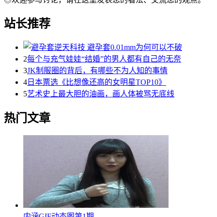
站长推荐
2
每个与充气娃娃“结婚”的男人都有自己的无奈
3
JK制服圈的背后，有哪些不为人知的事情
4
日本票选《比想像还高的女明星TOP10》
5
艺术史上最大胆的油画，画人体被骂无底线
热门文章
内涵GIF动态图第1期