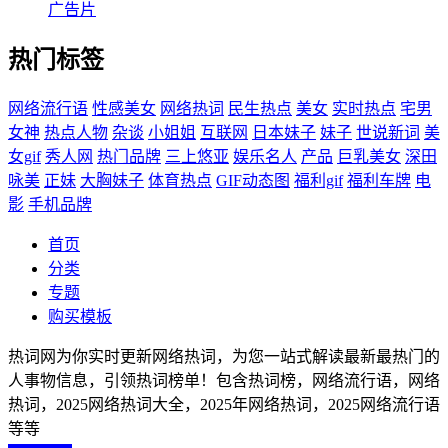
广告片
热门标签
网络流行语
性感美女
网络热词
民生热点
美女
实时热点
宅男
女神
热点人物
杂谈
小姐姐
互联网
日本妹子
妹子
世说新词
美
女gif
秀人网
热门品牌
三上悠亚
娱乐名人
产品
巨乳美女
深田
咏美
正妹
大胸妹子
体育热点
GIF动态图
福利gif
福利车牌
电
影
手机品牌
首页
分类
专题
购买模板
热词网为你实时更新网络热词，为您一站式解读最新最热门的
人事物信息，引领热词榜单！包含热词榜，网络流行语，网络
热词，2025网络热词大全，2025年网络热词，2025网络流行语
等等