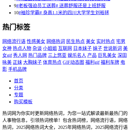
9
#老板强迫员工送葬# 送葬舒服还是上班舒服
10
#袖珍学霸# 身高1.1米的四川大学学生刘裕拯
热门标签
网络流行语
性感美女
网络热词
民生热点
美女
实时热点
宅男
女神
热点人物
杂谈
小姐姐
互联网
日本妹子
妹子
世说新词
美
女gif
秀人网
热门品牌
三上悠亚
娱乐名人
产品
巨乳美女
深田
咏美
正妹
大胸妹子
体育热点
GIF动态图
福利gif
福利车牌
电
影
手机品牌
首页
分类
专题
购买模板
热词网为你实时更新网络热词，为您一站式解读最新最热门的
人事物信息，引领热词榜单！包含热词榜，网络流行语，网络
热词，2025网络热词大全，2025年网络热词，2025网络流行语