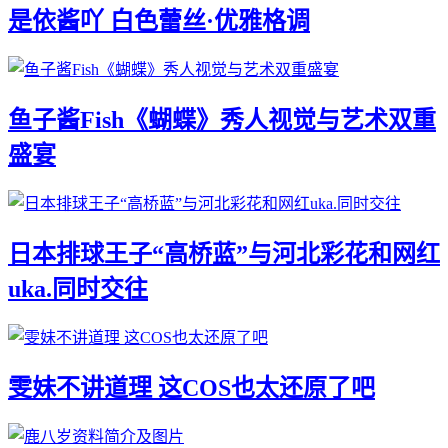
是依酱吖 白色蕾丝·优雅格调
鱼子酱Fish《蝴蝶》秀人视觉与艺术双重
盛宴
日本排球王子“高桥蓝”与河北彩花和网红
uka.同时交往
雯妹不讲道理 这COS也太还原了吧