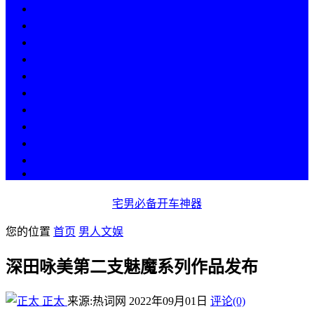
热点
人物
历史
游戏
科技
段子
美图
美女
娱乐
漫画
COS
宅男必备开车神器
您的位置
首页
男人文娱
深田咏美第二支魅魔系列作品发布
正太
来源:热词网
2022年09月01日
评论(0)