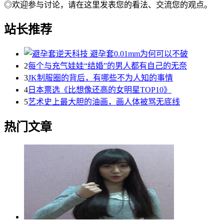
◎欢迎参与讨论，请在这里发表您的看法、交流您的观点。
站长推荐
2
每个与充气娃娃“结婚”的男人都有自己的无奈
3
JK制服圈的背后，有哪些不为人知的事情
4
日本票选《比想像还高的女明星TOP10》
5
艺术史上最大胆的油画，画人体被骂无底线
热门文章