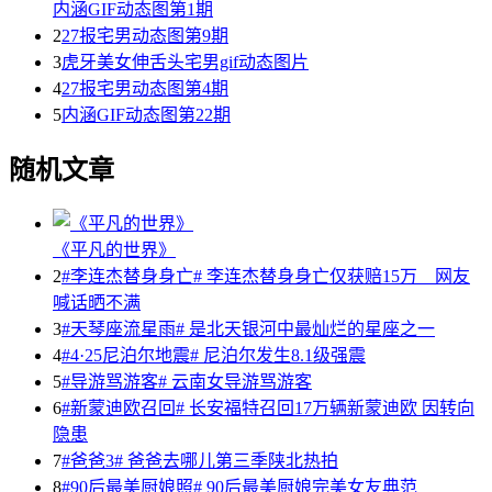
内涵GIF动态图第1期
2
27报宅男动态图第9期
3
虎牙美女伸舌头宅男gif动态图片
4
27报宅男动态图第4期
5
内涵GIF动态图第22期
随机文章
《平凡的世界》
2
#李连杰替身身亡# 李连杰替身身亡仅获赔15万 网友
喊话晒不满
3
#天琴座流星雨# 是北天银河中最灿烂的星座之一
4
#4·25尼泊尔地震# 尼泊尔发生8.1级强震
5
#导游骂游客# 云南女导游骂游客
6
#新蒙迪欧召回# 长安福特召回17万辆新蒙迪欧 因转向
隐患
7
#爸爸3# 爸爸去哪儿第三季陕北热拍
8
#90后最美厨娘照# 90后最美厨娘完美女友典范