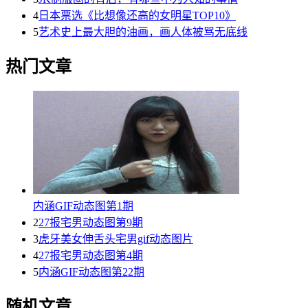
4
日本票选《比想像还高的女明星TOP10》
5
艺术史上最大胆的油画，画人体被骂无底线
热门文章
内涵GIF动态图第1期
2
27报宅男动态图第9期
3
虎牙美女伸舌头宅男gif动态图片
4
27报宅男动态图第4期
5
内涵GIF动态图第22期
随机文章