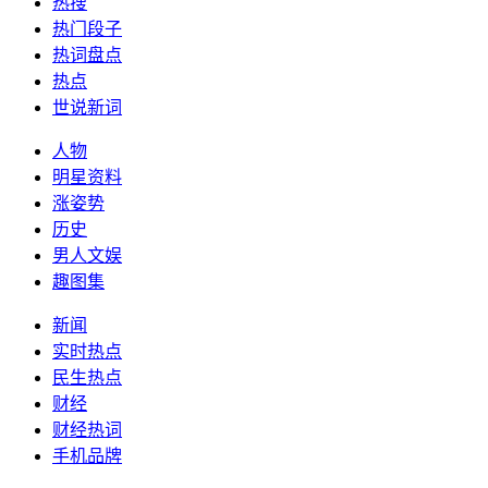
热搜
热门段子
热词盘点
热点
世说新词
人物
明星资料
涨姿势
历史
男人文娱
趣图集
新闻
实时热点
民生热点
财经
财经热词
手机品牌