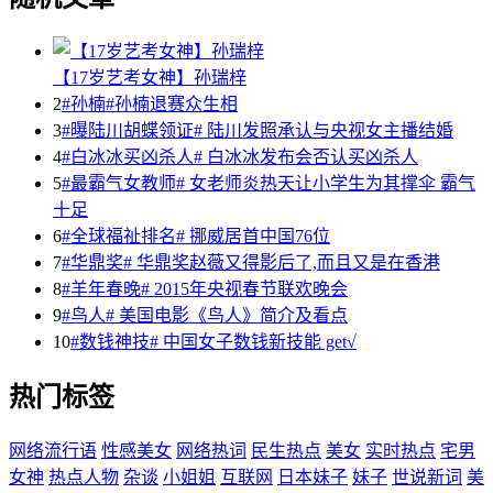
【17岁艺考女神】孙瑞梓
2
#孙楠#孙楠退赛众生相
3
#曝陆川胡蝶领证# 陆川发照承认与央视女主播结婚
4
#白冰冰买凶杀人# 白冰冰发布会否认买凶杀人
5
#最霸气女教师# 女老师炎热天让小学生为其撑伞 霸气
十足
6
#全球福祉排名# 挪威居首中国76位
7
#华鼎奖# 华鼎奖赵薇又得影后了,而且又是在香港
8
#羊年春晚# 2015年央视春节联欢晚会
9
#鸟人# 美国电影《鸟人》简介及看点
10
#数钱神技# 中国女子数钱新技能 get√
热门标签
网络流行语
性感美女
网络热词
民生热点
美女
实时热点
宅男
女神
热点人物
杂谈
小姐姐
互联网
日本妹子
妹子
世说新词
美