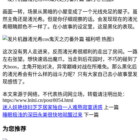
画面一转，场景从黑暗的小屋变成了一个光线充足的屋子。虽
然主角还是渚光希。但是你仔细观察的话。会发现现在的渚光
希眼睛颜色不一样了。在小故事的设定里，这是黑化的表现。
这次没有男人走进来，反而渚光希很顺利的走出了房间。一路
左右张望。想快速逃出魔爪，当走到后花园时，不巧的碰到了
大boos，主角开始对决，异常巅峰对战在所难免。那么黑化后
的渚光希会有什么样的战斗力呢？只有大家自己去小故事里发
现感悟了。
本文来源于网络，不代表热词网立场，转载请注明出处：
https://www.lnlnl.cn/post/8054.html
迷人妖艳烧妇芝芝居家独自一人难熬寂寞诱惑
上一篇
睡眠极浅的深田永美很快地就醒过来
下一篇
为您推荐