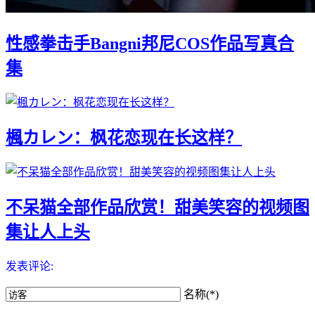
性感拳击手Bangni邦尼COS作品写真合
集
楓カレン：枫花恋现在长这样？
不呆猫全部作品欣赏！甜美笑容的视频图
集让人上头
发表评论:
名称(*)