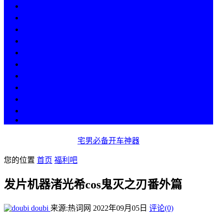
热点
人物
历史
游戏
科技
段子
美图
美女
娱乐
漫画
COS
宅男必备开车神器
您的位置
首页
福利吧
发片机器渚光希cos鬼灭之刃番外篇
doubi
来源:热词网
2022年09月05日
评论(0)