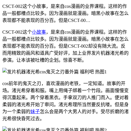
CSCT-002这个小故事，是来自cos漫画的业界课程。这样的作
品一般都槽点比较多。因为漫画就是漫画。暗黑小故事在怎么
表现都不能表现的百分百。但是CSCT-00…
CSCT-002这个
小故事
，是来自cos漫画的业界课程。这样的作
品一般都槽点比较多。因为漫画就是漫画。暗黑小故事在怎么
表现都不能表现的百分百。但是CSCT-002却没有随大流。反
而用精致的画风和道具广受好评，加上业界发片机器渚光希的
参演。让本该被吐槽的企划。惊喜不断。
cos前年的鬼灭之刃，喜欢漫画的老铁，一定知道。故事的开
场。渚光希穿着和服。嘴上用绳子绑着一个竹段。画面慢慢变
得沉重起来。两个穿着黑衣。手拿双刀的人推门而入。便对着
柔弱的渚光希开始了审问。渚光希理所当然要反抗喽。但是身
为一个柔弱的
妹子
怎么会是两个大男人的对手。受尽折磨的渚
光希很快昏死过去。