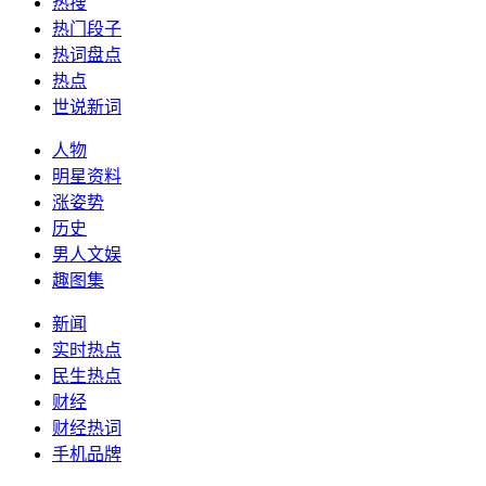
热搜
热门段子
热词盘点
热点
世说新词
人物
明星资料
涨姿势
历史
男人文娱
趣图集
新闻
实时热点
民生热点
财经
财经热词
手机品牌