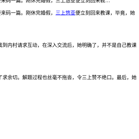
然要来码一篇。刚休完婚假，三上悠亚便立刻回来教…
要来码一篇。刚休完婚假，
三上悠亚
便立刻回来教课，毕竟，她
找到内村请求互动，在深入交流后，她明确了，并不是自己教课
了求余切。解题过程也丝毫不拖沓，令三上赞不绝口。最后，她