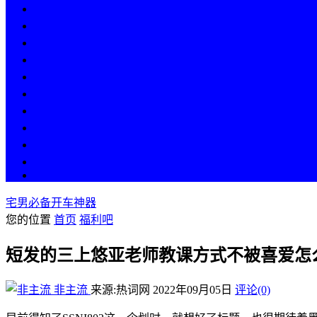
热点
人物
历史
游戏
科技
段子
美图
美女
娱乐
漫画
COS
宅男必备开车神器
您的位置
首页
福利吧
短发的三上悠亚老师教课方式不被喜爱怎
非主流
来源:热词网
2022年09月05日
评论(0)