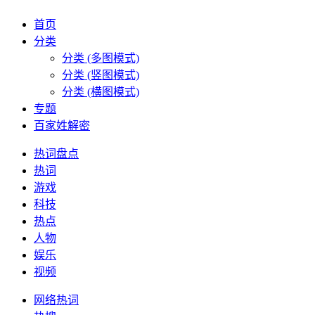
首页
分类
分类 (多图模式)
分类 (竖图模式)
分类 (横图模式)
专题
百家姓解密
热词盘点
热词
游戏
科技
热点
人物
娱乐
视频
网络热词