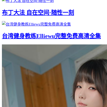
布丁大法 自在空间·随性一刻
台湾健身教练Elliewu完整免费高清全集